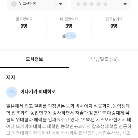
읽고싶어요
읽고있어요
다 읽었어요
읽고싶어요
0명
3명
0명
도서정보
리뷰/밑줄 (26)
저자
이나가키 히데히로
일본에서 최고 권위를 인정받는 농학 박사이자 식물학자. 농업생태
학·잡초과학·농업연구에 종사하면서 저술과 강연으로 대중에게 식
물의 위대함과 매력을 일깨워주고 있다. 1968년 시즈오카현에서 태
어나 오카야마대학교 대학원 농학연구과에서 잡초생태학을 전공하
고 기후대학연합대학원 농학 박사학위를 받았다. 농림수산성, 시즈