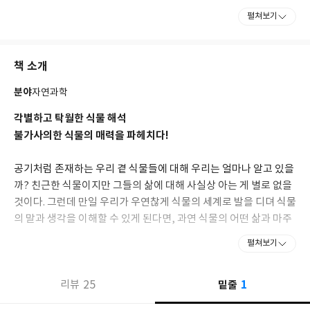
오카현 농림기술연구소 등을 거쳐 시즈오카대학교 농학부 교수로
펼쳐보기
후학을 양성하고 있다. 주요 저서로 『세계사를 바꾼 13가지 식
물』 『세상에서 가장 재미있는 32가지 생물학 이야기』 『싸우는
식물』 『재밌어서 밤새 읽는 식물학 이야기』 『무섭지만 재밌어
책 소개
서 밤새 읽는 식물학 이야기』 『전략가 잡초』 『잡초학자의 아웃
사이더 인생 수업』 『식물도시 에도의 탄생』 『식물의 신기한 진
분야
자연과학
화』 『식물의 발칙한 사생활』 『패자의 생명사』 『어린이 채소
도감』 등이 있다.
각별하고 탁월한 식물 해석
불가사의한 식물의 매력을 파헤치다!
공기처럼 존재하는 우리 곁 식물들에 대해 우리는 얼마나 알고 있을
까? 친근한 식물이지만 그들의 삶에 대해 사실상 아는 게 별로 없을
것이다. 그런데 만일 우리가 우연찮게 식물의 세계로 발을 디뎌 식물
의 말과 생각을 이해할 수 있게 된다면, 과연 식물의 어떤 삶과 마주
하게 될까? 식물을 의인화하는 것이 결코 정확하다고는 할 수 없지
펼쳐보기
만, 세상에는 상대 시선에서 보아야 비로소 알게 되는 것도 있는 법
이다. 이 책은 지금까지 식물학이 밝힌 식물의 실상을 식물을 주인공
1
25
밑줄
리뷰
으로 한 이야기로 풀어내는 책이다.