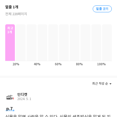
탁월한 이야기꾼이 최대한의 흥미를 담아 ‘드라마’로 전달해주는 위
밑줄 1개
밑줄 긋기
대한 수학자의 세계, 희비를 교차하며 살아가는 식물 모습에 독자들
전체 220페이지
은 무릎을 치며 공감하게 될 것이다. 불필요한 생각은 하지 않는 식
물의 담백한 생존방식에 우리는 인간 ‘삶’의 의미를 되묻게 될지도
모른다. 그리고 문득 스치는 우리 곁 식물들에게 무한한 애정을 느끼
최고
1개
게 될 것이다.
참으로 대단한 프로듀서로서의 자연계의 신비는 알면 알수록 놀랍
기만 하다. 자연 섭리 앞에 인간의 과학 따윈 아주 미미한 존재에 지
나지 않는다. 식물에는 여전히 우리가 알지 못하는 암호가 숨겨져 있
20%
40%
60%
80%
100%
으니, 그 숨은 암호를 맛깔스럽게 설명해주는 저자의 입담에 감탄하
며 읽게 되는 책이 《식물의 발칙한 사생활》이다.
최근 작성 순
인디캣
2024. 5. 1
p.7