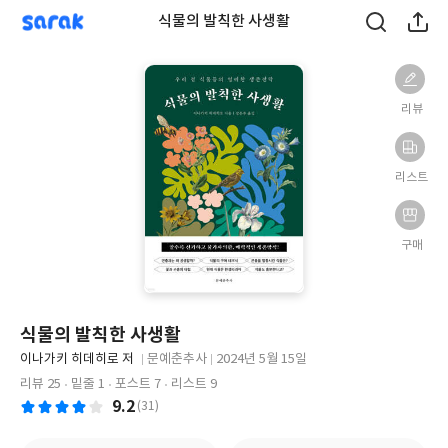
sarak
식물의 발칙한 사생활
리뷰
리스트
구매
식물의 발칙한 사생활
글
이나가키 히데히로 저
문예춘추사
2024년 5월 15일
쓴
출
출
리뷰 25
밑줄 1
포스트 7
리스트 9
이
판
판
9.2
(31)
사
일