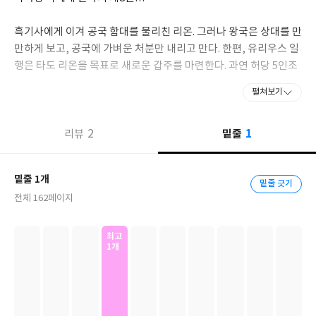
흑기사에게 이겨 공국 함대를 물리친 리온. 그러나 왕국은 상대를 만
만하게 보고, 공국에 가벼운 처분만 내리고 만다. 한편, 유리우스 일
행은 타도 리온을 목표로 새로운 갑주를 마련한다. 과연 허당 5인조
의 리벤지는 어찌 될 것인가…. 왕국 내에서 권력 투쟁이 일어나고,
펼쳐보기
공국을 얕잡아본 결과는…. 은밀히 움직이는 마리에의 의도―. 그리
고 예상 밖으로 리온은 또다시 승격?!
1
2
밑줄
리뷰
밑줄 1개
밑줄 긋기
전체 162페이지
최고
1개