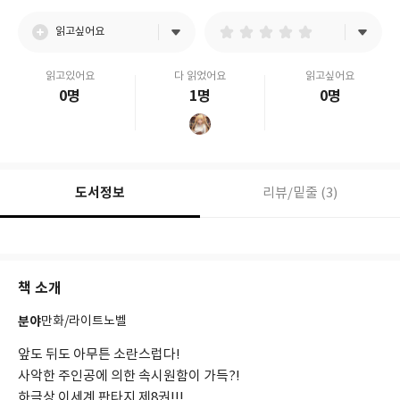
읽고싶어요
읽고있어요
다 읽었어요
읽고싶어요
0명
1명
0명
도서정보
리뷰/밑줄 (3)
책 소개
분야
만화/라이트노벨
앞도 뒤도 아무튼 소란스럽다!
사악한 주인공에 의한 속시원함이 가득?!
하극상 이세계 판타지 제8권!!!