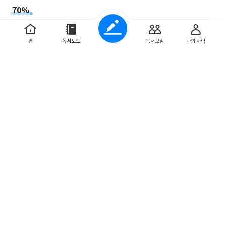
70%
“그렇다면 건물은 장애물이 아니군요?” 내가 물었다. “공간을
탐험할 때 사용하는 기준점일 뿐이에요.”
홈
독서노트
독서모임
나의 사락
0
0
jeonare
2025. 3. 22
69%
지팡이 소리의 메아리를 듣고 풍경을 파악하는 방법
0
0
jeonare
2025. 3. 22
68%
운동기억kinesthetic memory