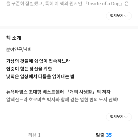
을 꾸준히 집필했고, 특히 이 책의 원저인 『Inside of a Dog』은
‘흠잡을 데 없는 개 행동학의 바이블’로 평가받으며 《뉴욕타임스》
펼쳐보기
베스트셀러 1위를 차지하기도 했다. 가족과 함께, 냄새 맡기를 좋아
하는 큰 개 두 마리, 고양이 한 마리, 강아지 한 마리와 뉴욕에 살고
있다
책 소개
분야
인문/사회
가상의 것들에 쉼 없이 접속하느라
집중이 힘든 당신을 위한
낯익은 일상에서 다름을 읽어내는 법
뉴욕타임스 초대형 베스트셀러 『개의 사생활』의 저자
알렉산드라 호로비츠 박사와 함께 걷는 열한 번의 도시 산책!
알렉산드라 호로비츠는 뉴욕의 여러 동네에서 도시 사회학자, 곤충
펼쳐보기
학자, 일러스트레이터, 지질학자, 의사, 음향 엔지니어, 시각장애인
등 다양한 분야의 전문가들과 함께 떠났던 열한 번의 산책을 중심으
35
1
밑줄
리뷰
로 이야기를 풀어낸다. 그들이 무엇을 어떻게 보는지, 어째서 우리