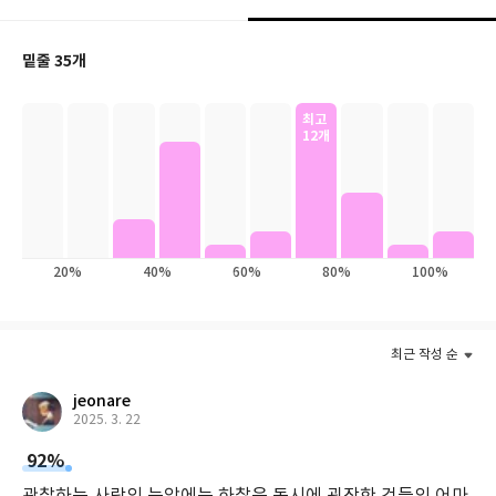
대부분이 그들과 같은 것을 보지 못하는지를 살펴보면서 집중력의
놀라운 힘과 주의 깊게 본다는 것의 인지적 의미에 대해 정교하고 위
밑줄 35개
트 있는 언어로 설명한다. 인지과학자인 그녀의 과학 지식과 놀라운
통찰력이 더해지면서 평범해 보이는 도시 산책은 지적이고 유쾌한
최고
탐험이 되고, 글을 읽는 우리들은 세상을 바라보는 새로운 관점은
12개
물론 우리 모두가 한때 지녔으나 느끼는 법을 잊고 있었던 경이감을
되찾게 될 것이다. 이 책의 전문가들과 함께 집중이라는 선율을 한번
익히고 나면, 어느 순간 시야가 완전히 바뀌어 있다는 것을 깨달을
것이다. 관찰하는 사람의 눈앞에는 하찮은 동시에 굉장한 것들의 어
마어마한 지층이 모습을 드러낸다. 그러니, 핸드폰은 집에 두고 밖
20%
40%
60%
80%
100%
으로 나가 걸어라, 그리고 보라!
최근 작성 순
jeonare
2025. 3. 22
92%
관찰하는 사람의 눈앞에는 하찮은 동시에 굉장한 것들의 어마