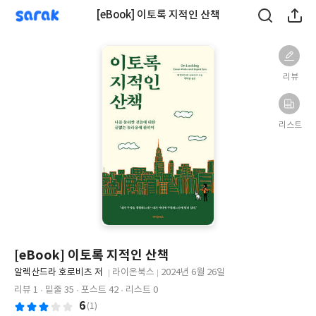
sarak
[eBook] 이토록 지적인 산책
리뷰
리스트
[eBook] 이토록 지적인 산책
글
알렉산드라 호로비츠 저
라이온북스
2024년 6월 26일
쓴
출
출
리뷰 1
밑줄 35
포스트 42
리스트 0
이
판
판
6
(1)
사
일