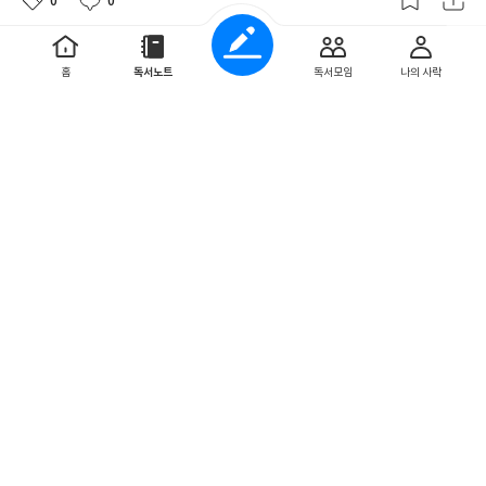
0
0
yds1471
홈
독서노트
독서모임
나의 사락
2024. 10. 15
공포보단 공감할 수 있는 호러물
여자가 주인공이 되서 여성이 무서워하는 요소들, 이를테면 남
자로 인해 발생하는 범죄 및 사회에서의 매장 등을 다뤄서 정
말 흥미롭게 읽었어요.기존 결말을 비틀어 다른결말을 ...
더보기