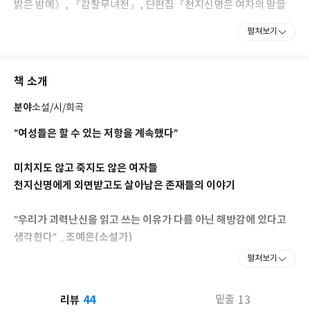
밝은 밤에》, 『감찰무녀전』, 단편집『천지신명은 여자의 말을
듣지 않지』, 에세이『북한 이주민과 함께 삽니다』 등이 있다. 홍
펼쳐보기
콩 영화와 중국 드라마, 대만 가수를 덕질하다 덕업일치를 위해 대
학에 진학했으며 서강대에서 중국문화와 신문방송을, 동 대학원에
서는 중국희곡을 전공했다.
책 소개
분야
소설/시/희곡
“여성들은 할 수 있는 저항을 계속했다”
미치지도 않고 죽지도 않은 여자들
천지신명에게 외면받고도 살아남은 존재들의 이야기
“우리가 괴력난신을 읽고 쓰는 이유가 다름 아닌 해방감에 있다고
생각한다” _조예은(소설가)
“두려움이 사라지지는 않아도 용기는 남았다” _이수현(소설가, 번
펼쳐보기
역가)
44
리뷰
13
밑줄
첫 장편소설 《한성부, 달 밝은 밤에》의 드라마화를 확정 짓고, 장