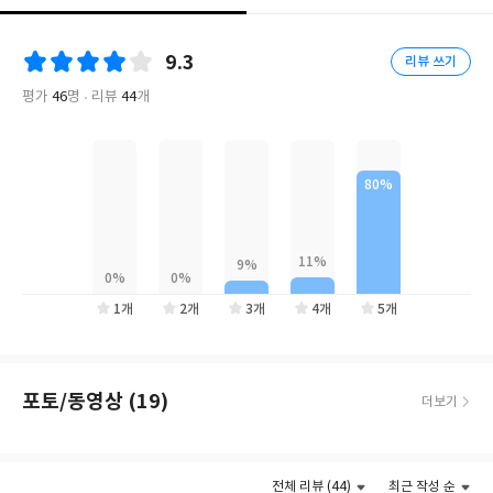
편소설과 에세이, 다양한 앤솔러지 소설집을 통해 활발한 활동을 펼
쳐온 소설가 김이삭이 첫 소설집 《천지신명은 여자의 말을 듣지 않
9.3
리뷰 쓰기
지》(래빗홀, 2024)를 출간한다. 데이트폭력 가해자를 피하여 고택
에 머물던 여성의 기이한 체험담 〈성주단지〉, 학교의 금기를 어
평가
46
명
리뷰
44
개
긴 여성 청소년들이 겪는 학교 괴담 〈야자 중 ×× 금지〉, 옹녀의
시점에서 다시 쓴 ‘변강쇠전’ 〈낭인전〉, 조선 시대를 배경으로 여
성혐오의 역사를 되짚어보는 오컬트물 〈풀각시〉, 조선 후기 박해
받던 천주교 신자들의 마을에서 벌이지는 괴이한 이야기 〈교우
촌〉까지 호러 장르의 미학과 문학적 완결성을 모두 갖춘 단편소설
다섯 편이 묶였다.
수록작에는 각각 귀신과 괴물, 논리적이지 않은 힘으로 대표되는
1개
2개
3개
4개
5개
‘괴력난신’이 등장하고, 작품 속 인물들은 이들에게 자신의 이야기
를 들려주며 연대와 위로를 청한다. 비정상으로 낙인찍혀 주변으로
밀려난 인물들에게 괴력난신은 낯설고 두려운 존재가 아니라, 자신
포토/동영상 (19)
더보기
과 비슷하여 의지할 수 있는 존재이기 때문이다. 김이삭의 소설이 으
스스한 호러적 재미와 함께 통쾌한 해방감을 전하는 이유가 바로 여
더보기
기에 있다. 2024년 여름, 서늘하고도 다정한 김이삭의 세계를 만나
전체 리뷰 (44)
최근 작성 순