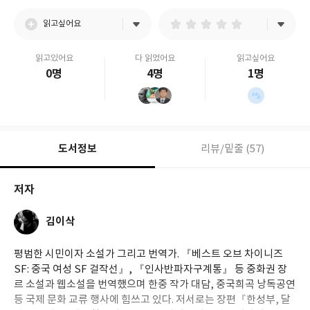
읽고싶어요
읽고있어요
다 읽었어요
읽고싶어요
0명
4명
1명
도서정보
리뷰/밑줄 (57)
저자
김이삭
평범한 시민이자 소설가 그리고 번역가. 『베스트 오브 차이니즈
SF: 중국 여성 SF 걸작선』, 『인사반파자구계통』 등 중화권 장
르 소설과 웹소설을 번역했으며 한중 작가 대담, 중국희곡 낭독공연
등 국제 문화 교류 행사에 힘쓰고 있다. 저서로는 장편『한성부, 달