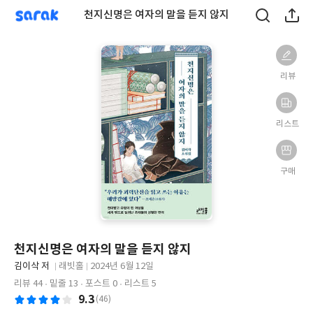
sarak
천지신명은 여자의 말을 듣지 않지
리뷰
리스트
구매
천지신명은 여자의 말을 듣지 않지
글
김이삭 저
래빗홀
2024년 6월 12일
쓴
출
출
리뷰 44
밑줄 13
포스트 0
리스트 5
이
판
판
9.3
(46)
사
일