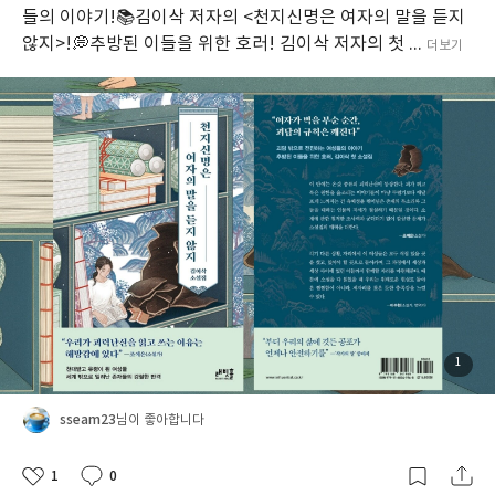
들의 이야기!📚김이삭 저자의 <천지신명은 여자의 말을 듣지
않지>!💭추방된 이들을 위한 호러! 김이삭 저자의 첫 ...
더보기
1
sseam23
님이 좋아합니다
1
0