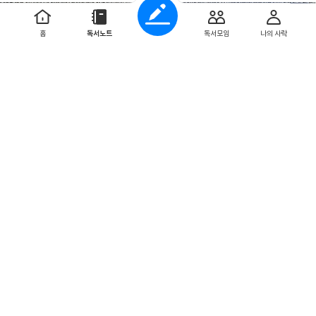
홈
독서노트
독서모임
나의 사락
1
0
0
khl0329
2024. 7. 24