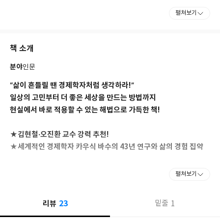
훈장인 파드마부샨을, 2021년에는 그간의 연구 업적을 인정받아 세
펼쳐보기
계적인 권위의 훔볼트상을 수상했다. 바수는 개발경제, 산업조직,
게임이론 등의 분야에서 다양한 연구를 진행하며 다수의 저서를 출
간했는데, 특히 최근 저작인 『믿음의 공화국The Republic of
책 소개
Beliefs』은 프랑스어, 스페인어, 이탈리아어, 러시아어, 폴란드
어, 중국어, 독일어 등으로 번역 출간되며 국제적인 관심을 받고 있
분야
인문
다. 홈페이지는 http://kaushikbasu.org/이다.
“삶이 흔들릴 땐 경제학자처럼 생각하라!”
일상의 고민부터 더 좋은 세상을 만드는 방법까지
현실에서 바로 적용할 수 있는 해법으로 가득한 책!
★김현철·오진환 교수 강력 추천!
★세계적인 경제학자 카우식 바수의 43년 연구와 삶의 경험 집약
우리는 인생을 살아가는 동안 행복과 만족을 추구하고 장애물과 난
펼쳐보기
관을 헤쳐나가는 데 대부분의 시간을 보낸다. 이 여정에서 우리 모두
가 소유하고 있지만 제대로 활용하지 않는 도구가 하나 있다. 바로
23
리뷰
1
밑줄
추론하는 능력이다. 세계은행 수석이코노미스트 출신의 세계적인
경제학자 카우식 바수는 ‘호모 사피엔스’의 대표적인 특징인 추론 능