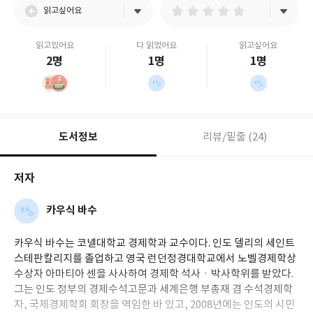
읽고싶어요
읽고있어요
다 읽었어요
읽고싶어요
2명
1명
1명
도서정보
리뷰/밑줄 (24)
저자
카우식 바수
카우식 바수는 코넬대학교 경제학과 교수이다. 인도 델리의 세인트
스테판칼리지를 졸업하고 영국 런던정경대학교에서 노벨경제학상
수상자 아마티아 센을 사사하여 경제학 석사ㆍ박사학위를 받았다.
그는 인도 정부의 경제수석고문과 세계은행 부총재 겸 수석경제학
자, 국제경제학회 회장을 역임한 바 있고, 2008년에는 인도의 시민