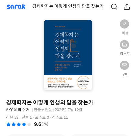
sarak
경제학자는 어떻게 인생의 답을 찾는가
리뷰
리스트
구매
경제학자는 어떻게 인생의 답을 찾는가
글
카우식 바수 저
인플루엔셜
2024년 7월 12일
쓴
출
출
리뷰 23
밑줄 1
포스트 0
리스트 11
이
판
판
9.6
(26)
사
일