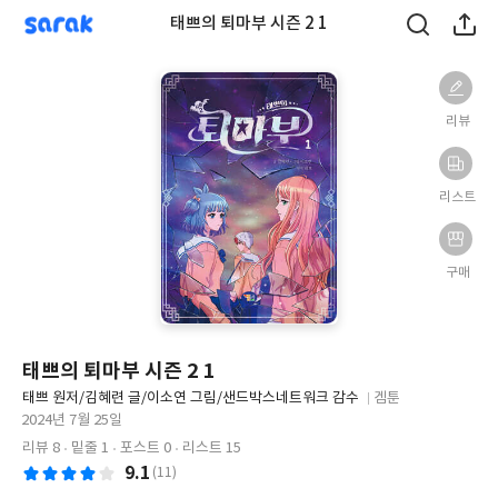
sarak
태쁘의 퇴마부 시즌 2 1
리뷰
리스트
구매
태쁘의 퇴마부 시즌 2 1
글
태쁘 원저/김혜련 글/이소연 그림/샌드박스네트워크 감수
겜툰
쓴
출
출
2024년 7월 25일
이
판
판
리뷰 8
밑줄 1
포스트 0
리스트 15
사
일
9.1
(11)