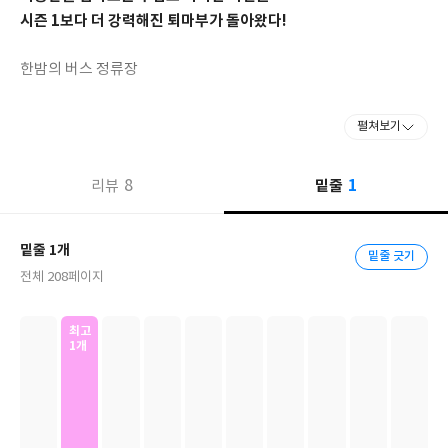
시즌 1보다 더 강력해진 퇴마부가 돌아왔다!
한밤의 버스 정류장
막차가 떠난 버스 정류장은 온통 어둠뿐이다. 그때, 멀리서 불빛이
펼쳐보기
보이며 버스 한 대가 다가왔다. 버스의 불빛이 강해서 몇 번인지 보
이지 않았다. 버스가 남학생 앞에 서자 남학생은 기뻐하며 버스에 올
1
8
밑줄
리뷰
라탔다. 버스에는 승객이 아무도 없었다. 남학생이 자리에 앉자 버스
의 문이 닫히며 안내 방송이 나왔다.
밑줄 1개
밑줄 긋기
다음 정류장은 지옥! 지옥입니다!
전체 208페이지
수상한 버스를 조사하기 위해 모인 퇴마부원들. 멀리서 불빛이 보이
최고
고 잠시 후 버스가 멈춘다. 쁘허가 버스에 타자, 버스는 움직이려 하
1개
는데…….