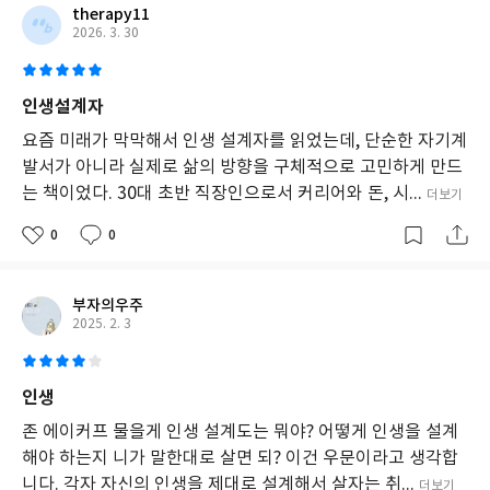
강조한다. 이와 같이 성취의 경험을 쌓아나가며 이상보다 지나온 삶
therapy11
을 성찰하고 현재에 집중함으로써 ‘나’를 중심으로 미래를 그려나가
2026. 3. 30
는 것에 전념하라고 말한다.
저자는 젊음을 허비하던 대학생 시절을 거쳐 최고의 자기계발 전문
인생설계자
가가 되기까지의 삶과 자신의 연구 프로젝트 참여자들의 경험을
요즘 미래가 막막해서 인생 설계자를 읽었는데, 단순한 자기계
『인생 설계자』에 녹여 내었다. 그 수많은 이야기가 응축된 저자의
발서가 아니라 실제로 삶의 방향을 구체적으로 고민하게 만드
조언은 누구나 이해할 수 있을 만큼 직관적이고 명료하다. 저자가 제
는 책이었다. 30대 초반 직장인으로서 커리어와 돈, 시...
더보기
시하는 인생 설계 전략은 실패와 좌절감에 움츠러든 독자들을 새로
0
0
운 도전으로 이끌 것이다.
부자의우주
2025. 2. 3
인생
존 에이커프 물을게 인생 설계도는 뭐야? 어떻게 인생을 설계
해야 하는지 니가 말한대로 살면 되? 이건 우문이라고 생각합
니다. 각자 자신의 인생을 제대로 설계해서 살자는 취...
더보기