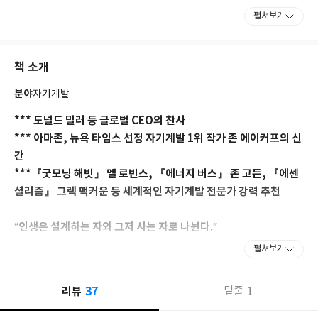
펼쳐보기
또한 에이커프는 자기계발 분야의 인기 팟캐스트 ‘All It Takes Is a
Goal’의 진행자이기도 하다. 이외에도 〈패스트 컴퍼니〉, 〈하버
드 비즈니스 리뷰〉, 〈타임〉 등 여러 잡지에 글을 기고하면서 독
책 소개
자의 마음을 사로잡는 유쾌한 통찰력과 인생에 대한 새로운 관점을
선보인 바 있다. 존 에이커프를 더 알고 싶다면 ‘JonAcuff.com’을
분야
자기계발
방문하기 바란다.
*** 도널드 밀러 등 글로벌 CEO의 찬사
*** 아마존, 뉴욕 타임스 선정 자기계발 1위 작가 존 에이커프의 신
간
***『굿모닝 해빗』 멜 로빈스, 『에너지 버스』 존 고든, 『에센
셜리즘』 그렉 맥커운 등 세계적인 자기계발 전문가 강력 추천
“인생은 설계하는 자와 그저 사는 자로 나뉜다.”
펼쳐보기
인생을 원하는 대로 바꾸고 싶다면 목표부터 다시 설계하라!
존 에이커프가 말하는 인생 설계의 힘
37
리뷰
1
밑줄
사람은 무엇으로 사는가.