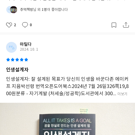
추억책방
1명
님 외
이 좋아합니다
2
0
마틸다
2024. 10. 1
인생설계자
인생설계자: 잘 설계된 목표가 당신의 인생을 바꾼다존 에이커
프 지음박선령 번역오픈도어북스2024년 7월 26일326쪽19,8
00원분류 - 자기계발 (처세술/성공학)도서관에서 300...
더보기