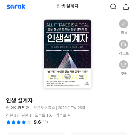
sarak
인생 설계자
리뷰
리스트
구매
인생 설계자
글
존 에이커프 저
오픈도어북스
2024년 7월 26일
쓴
출
출
리뷰 37
밑줄 1
포스트 195
리스트 4
이
판
판
9.6
(39)
사
일