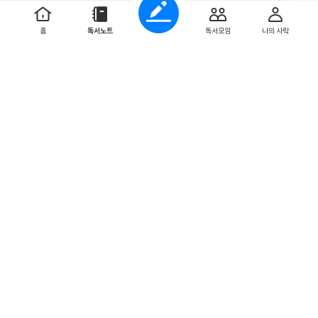
0
0
홈
독서노트
독서모임
나의 사락
태인시훈홀릭
2024. 9. 20
인생 설계자
잠재력을 인생 설계의 목표로 바꿀 수 있다면 어떨까. 우리의
삶을 계획한 데 필요한 것이 결국 목표 뿐이라면 복잡한 문제
가 눈에 띄게 단순해질 것이다. 사람들에게 잠재력을 ...
더보기
0
0
jk1889
2024. 9. 7
Djsjddkkddkdk