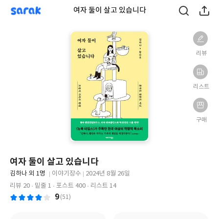
sarak
여자 둘이 살고 있습니다
리뷰
리스트
구매
여자 둘이 살고 있습니다
글
김하나 외 1명
이야기장수
2024년 8월 26일
쓴
출
출
리뷰 20
밑줄 1
포스트 400
리스트 14
이
판
판
9
(51)
사
일