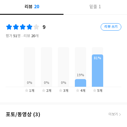
개척하며, 동 시대 여성들에게 영향력을 발휘하는 작가로 보도되었
20
리뷰
1
밑줄
다.
일파만파 ‘여둘’ 열풍을 불러일으킨 김하나, 황선우 작가를 세상에
9
리뷰 쓰기
알린 베스트셀러 『여자 둘이 살고 있습니다』 2024년 개정증보판
이 두 작가의 새 에세이들과 미공개 사진들을 더해 이야기장수에서
평가
51
명
리뷰
20
개
출간된다. 자취와 독신 사이의 어디쯤에서 혼자도 결혼도 아닌 삶을
꿈꾸던 두 여성은 더 나은 주거조건과 안정적인 동거인을 찾던 중 서
로가 기막히게 잘 맞는 친구임을 발견하고 플라타너스의 바다가 눈
아래 일렁이는 멋진 아파트를 구해 함께 살아가기로 한다. 그러나 서
로 비슷한 줄 알았지만 완벽히 다른 성향과 라이프 스타일을 가진 두
사람은 당장 이삿짐을 들이는 날부터 대혼란에 빠지는데……
여자 둘, 그리고 각자 키우던 두 마리의 고양이들까지―한 지붕 아
1개
2개
3개
4개
5개
래 여자 둘 고양이 넷이 와글와글 모여 W2C4의 새로운 분자식을 이
루어 살아가면서, 이들의 삶엔 예기치 못한 좌충우돌과 격동의 사건
들이 드라마처럼 펼쳐진다. 이 듣도 보도 못한 동거 가족의 삶에 대
포토/동영상 (3)
더보기
한 자료영상을 미리 찾아둔다면 “화산이 폭발하고 용암이 쏟아져내
리는” 장면을 준비해놓아야 할 것이다.