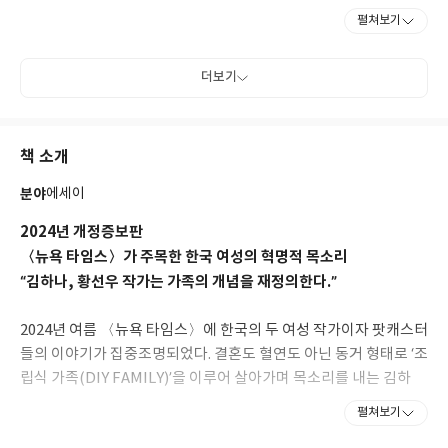
으며, 2022년부터 동거인 황선우 작가와 함께 팟캐스트 [여둘톡: 여
펼쳐보기
자 둘이 토크하고 있습니다]를 만들고 있다. 앞으로도 좋은 것들에
대해 천천히, 오래오래 이야기하고 싶다.
더보기
책 소개
분야
에세이
2024년 개정증보판
〈뉴욕 타임스〉가 주목한 한국 여성의 혁명적 목소리
“김하나, 황선우 작가는 가족의 개념을 재정의한다.”
2024년 여름 〈뉴욕 타임스〉에 한국의 두 여성 작가이자 팟캐스터
들의 이야기가 집중조명되었다. 결혼도 혈연도 아닌 동거 형태로 ‘조
립식 가족(DIY FAMILY)’을 이루어 살아가며 목소리를 내는 김하
나, 황선우 작가는 한국 가족구조의 지각변동을 상징하는 인물로
펼쳐보기
서, 또 전통이나 구습에 얽매이지 않고 스스로 새로운 삶의 형식을