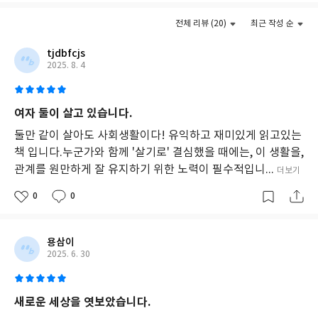
그러나 얼음벽과 불화살이 맞부딪는 것 같은 이 모든 사건 사고의 끝
전체 리뷰 (20)
최근 작성 순
에는, 어느 날 바깥에서 피범벅이 되어 돌아온 친구를 보고 놀라서
tjdbfcjs
울컥 눈물을 쏟는 ‘조그만’ 사람의 폭풍 같은 눈물이 있고, 멀리 여행
2025. 8. 4
을 떠난 동거인에게서 홀가분한 자유를 느끼다 문득 댐이 무너지듯
터뜨리는 울음도 만나게 될 것이다. 너무도 다른 외향인과 내향인이
좌충우돌 또는 오순도순 부대끼며 살아가는 이 조립식 가족의 이야
여자 둘이 살고 있습니다.
기 안에는 웃음과 울음이 서로 떼놓을 수 없게 뒤엉켜 있어, 책장을
둘만 같이 살아도 사회생활이다! 유익하고 재미있게 읽고있는
넘길 때마다 독자를 번갈아 웃기고 울린다.
책 입니다.누군가와 함께 '살기로' 결심했을 때에는, 이 생활을,
관계를 원만하게 잘 유지하기 위한 노력이 필수적입니...
더보기
0
0
용삼이
2025. 6. 30
새로운 세상을 엿보았습니다.