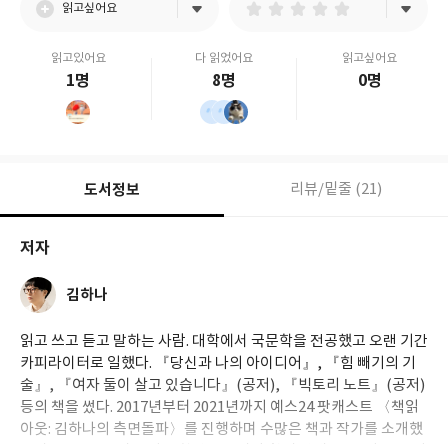
읽고싶어요
읽고있어요
다 읽었어요
읽고싶어요
1명
8명
0명
도서정보
리뷰/밑줄 (21)
저자
김하나
읽고 쓰고 듣고 말하는 사람. 대학에서 국문학을 전공했고 오랜 기간
카피라이터로 일했다. 『당신과 나의 아이디어』, 『힘 빼기의 기
술』, 『여자 둘이 살고 있습니다』(공저), 『빅토리 노트』(공저)
등의 책을 썼다. 2017년부터 2021년까지 예스24 팟캐스트 〈책읽
아웃: 김하나의 측면돌파〉를 진행하며 수많은 책과 작가를 소개했