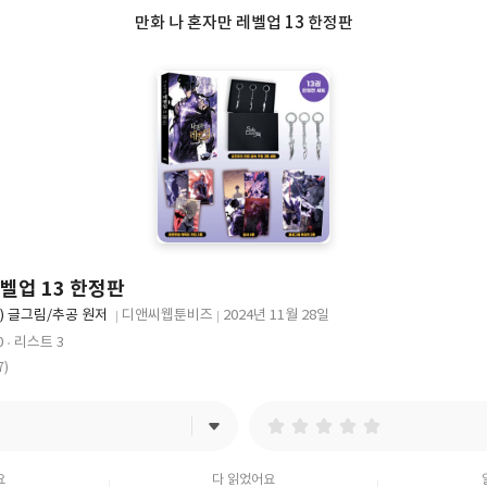
만화 나 혼자만 레벨업 13 한정판
벨업 13 한정판
IO) 글그림/추공 원저
디앤씨웹툰비즈
2024년 11월 28일
출
출
0
리스트 3
판
판
7)
사
일
요
다 읽었어요