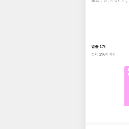
포르투갈, 이탈리아, 
프랑스·독일·브라질 아
프랑스 아마존 도서 종
일본판 오리콘 차트 
외전으로 이어지는 ‘나
밑줄 1개
전체 296페이지
최약체에서 최강 헌터
장성락(REDICE S
본편 완결이라는 점에
형성될 만큼 완성도와
이전 독일, 프랑스 
단행본은 본문 전면 
100% 만끽할 수 있다
사상 최약체 E급 헌터