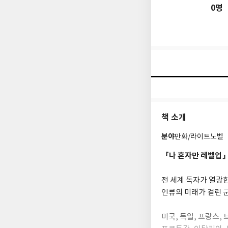
0명
책 소개
분야
만화/라이트노벨
『나 혼자만 레벨업』
전 세계 독자가 열광한
인류의 미래가 걸린 군
미국, 독일, 프랑스,