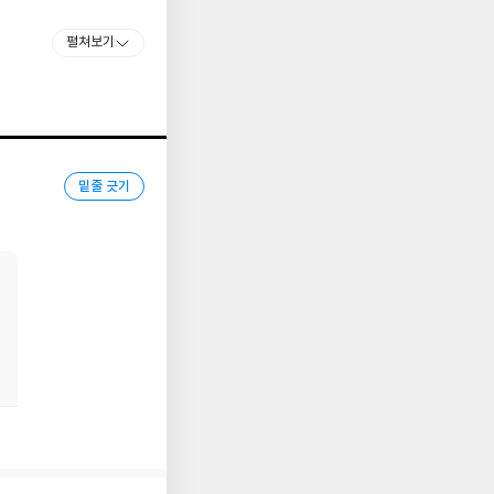
펼쳐보기
밑줄 긋기
기 속에 연재를 마친
권이 출간된다. 대망의
 세계 각국에 팬덤이
어 국내 단행본 출간
이다.
’ 액션신의 쾌감을
, 빽 없고, 능력 없는