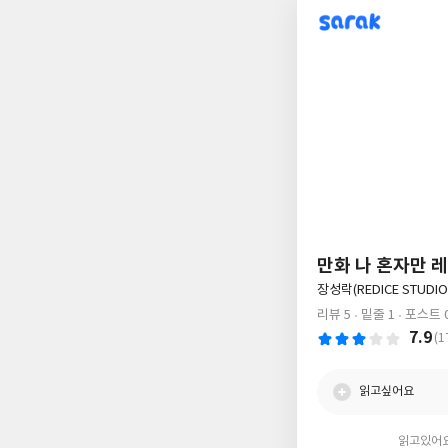
sarak
만화 나 혼자만 레
글
장성락(REDICE STUD
쓴
리뷰 5
밑줄 1
포스트 
이
7.9
(1
읽고싶어요
읽고있어