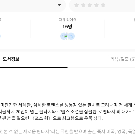
요
다 읽었어요
16명
도서정보
리뷰/밑줄 (5
스
미진진한 세계관, 섬세한 로맨스를 생동감 있는 필치로 그려내며 전 세계 
지금까지 20권이 넘는 판타지와 로맨스 소설을 집필한 ‘로맨타지’의 대가로,
빛 팬덤’을 일으킨 《포스 윙》으로 최고봉으로 우뚝 섰다.
 본 적 없는 새로운 판타지”라는 극찬을 받으며 출간 즉시 미국, 영국, 독일