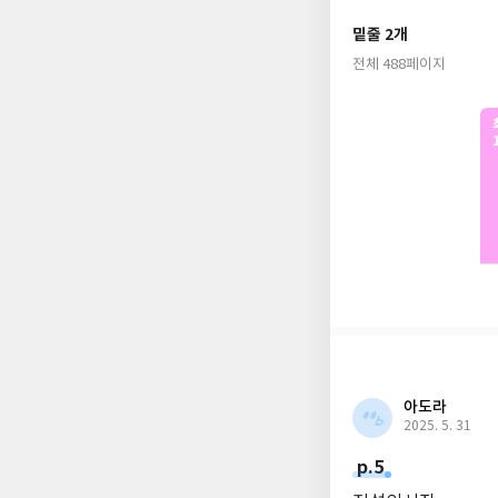
예약 판매만으로 아마
밑줄 2개
은, 매력적인 드래곤
전체 488페이지
감 있는 전개와 재미
플레임》은 군사학교 
더욱더 매료시킨다.
1학년을 마치기도 전에
된 강력하고도 매혹적
더 큰 위협으로부터 
기에 사춘기를 맞은 ‘
보자.
아도라
2025. 5. 31
p.5