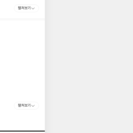
디오 영상화 확정, 오
펼쳐보기
도서상 Pageturner
리매김했다.
 차지했다. 여섯 아이의
을 돕고 있다.
즈’의 역사적인 첫 소설
펼쳐보기
러 정상의 자리를 굳
의 판도를 바꾼 시리