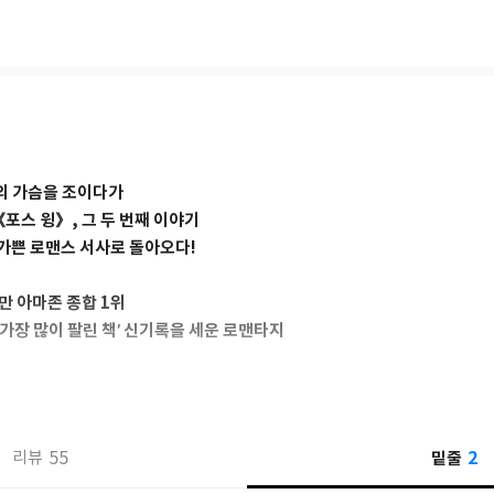
 55주 연속 1위, 아마존 59주 연속 1위에 이어 집필 완료 전 아마존 스튜
톡 선정 ‘2023년 올해의 책’, 미국도서관협회 ALEX 상(올해의 책), 영국
 책) 수상 등 전무후무한 기록을 세우며 판타지 소설계의 ‘새 왕좌’로 자
언 플레임(Iron Flame)》은 출간 전 예약판매로만 베스트셀러 1위를
양한 뒤 2019년 남편과 설립한 비영리단체 ‘원 옥토버’를 통해 위탁 아이들
자의 가슴을 조이다가
포스 윙》, 그 두 번째 이야기
 가쁜 로맨스 서사로 돌아오다!
만 아마존 종합 1위
가장 많이 팔린 책’ 신기록을 세운 로맨타지
의 책’으로 전 세계를 ‘은빛 팬덤’으로 물들인 ‘엠피리언(Empyrean) 시리
 포식자’라는 수식어에 걸맞게 출간 이후 지금까지 오랜 시간 동안 베스트셀
또한 평단과 언론으로부터 로맨스판타지를 대중 장르로 승격시키며 장르문학
2
55
밑줄
리뷰
이는 대망의 후속편 《아이언 플레임》의 몫이 크다.