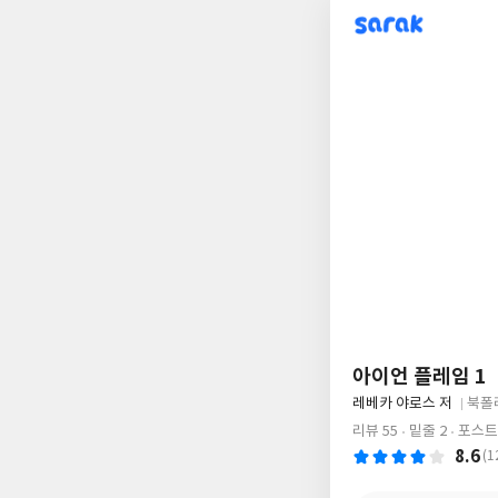
sarak
아이언 플레임 1
글
레베카 야로스 저
북폴
쓴
출
리뷰 55
밑줄 2
포스트
이
판
8.6
(1
사