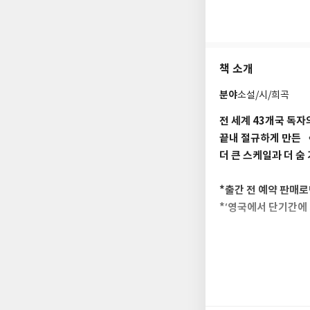
지했다. 〈뉴욕타임스〉
더블·애플·구글플레이·틱
상(올해 가장 재미있는
책 소개
시리즈 후속작인 《아이
어머니로, 막내딸을 입
분야
소설/시/희곡
전 세계 43개국 독
끝내 절규하게 만든 《
더 큰 스케일과 더 숨
*출간 전 예약 판매로
*‘영국에서 단기간에 
2023년 ‘아마존 올해
《포스 윙》은 ‘최강
건히 지키고 있다. 
즈로 평가받았는데, 