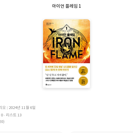
아이언 플레임 1
리오
2024년 11월 6일
출
 0
리스트 13
판
20)
일