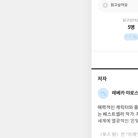
읽고싶어요
읽고있어
5명
저자
레베카 야로
매력적인 캐릭터와 흥
는 베스트셀러 작가. 
세계에 열광적인 ‘은
《포스 윙》은 “이제껏