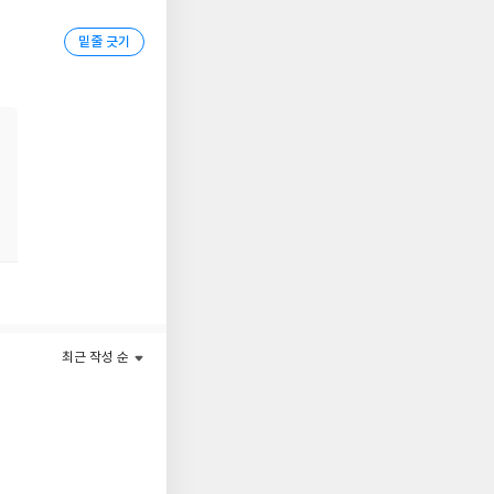
 《아이언 플레임》
밑줄 긋기
 반전을 바탕으로 속도
 윙》과 달리 《아이언
게 그려내며 독자들을
. 그런 그녀를 사랑하게
 걸까? 새롭게 등장한
 나갈 수 있을까? 여
의 이야기를 지금 만나
최근 작성 순