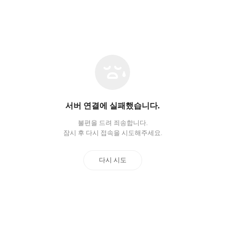
네
트
워
크
오
서버 연결에 실패했습니다.
류
불편을 드려 죄송합니다.
잠시 후 다시 접속을 시도해주세요.
다시 시도