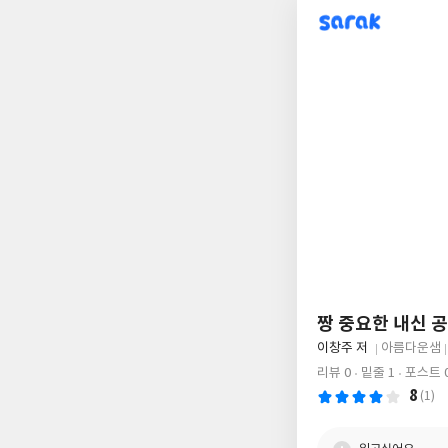
sarak
짱 중요한 내신 공
글
이창주 저
아름다운샘
쓴
출
리뷰 0
밑줄 1
포스트 
이
판
8
(1)
사