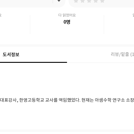
요
다 읽었어요
0명
도서정보
리뷰/밑줄 (1
파견 대표강사, 한영고등학교 교사를 역임했었다. 현재는 아샘수학 연구소 소장