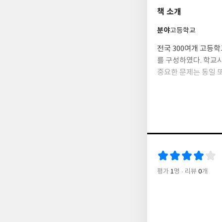
책 소개
분야
고등학교
전국 300여개 고등
를 구성하였다. 학교
중요한 문제는 동일 또
평가
1
명
리뷰
0
개