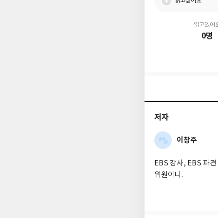
읽고싶어요
읽고있어
0명
저자
이창주
EBS 강사, EBS 
위원이다.