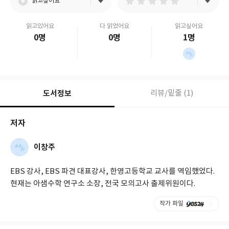
읽고싶어요
읽고있어요
다 읽었어요
읽고싶어요
0명
0명
1명
도서정보
리뷰/밑줄 (1)
저자
이창주
EBS 강사, EBS 파견 대표강사, 한영고등학교 교사를 역임했었다.
현재는 아샘수학 연구소 소장, 전국 모의고사 출제위원이다.
작가 파일