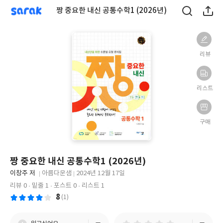
sarak
짱 중요한 내신 공통수학1 (2026년)
리뷰
리스트
구매
짱 중요한 내신 공통수학1 (2026년)
글
이창주 저
아름다운샘
2024년 12월 17일
쓴
출
출
리뷰 0
밑줄 1
포스트 0
리스트 1
이
판
판
8
(1)
사
일