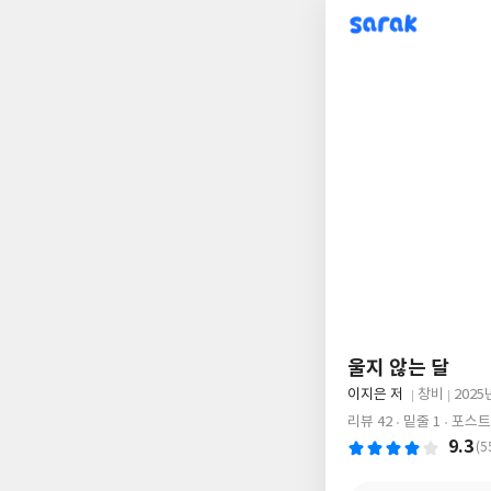
sarak
울지 않는 달
글
이지은 저
창비
2025
쓴
출
출
리뷰 42
밑줄 1
포스트 
이
판
판
9.3
(5
사
일