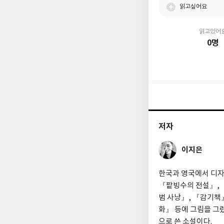
읽고싶어요
읽고있어
0명
저자
이지은
한국과 영국에서 디자
『팥빙수의 전설』, 
범 사냥』, 『감기책
화』 등에 그림을 그렸
으로 쓴 소설이다.