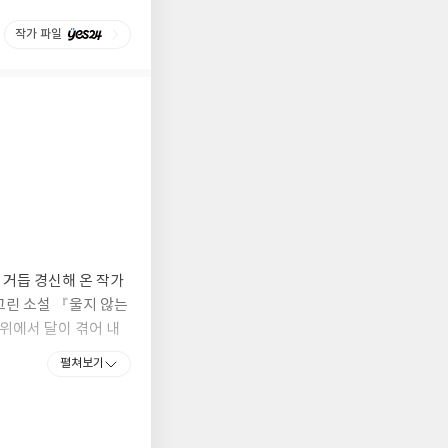
작가 파일
거듭 경신해 온 작가
그린 소설 『울지 않는
위에서 달이 겪어 내
 잃은 어린아이를 거두
펼쳐보기
을까? 우리가 어디에서
야기 속에 포개어 건넨
이 이야기가, 어쩌면