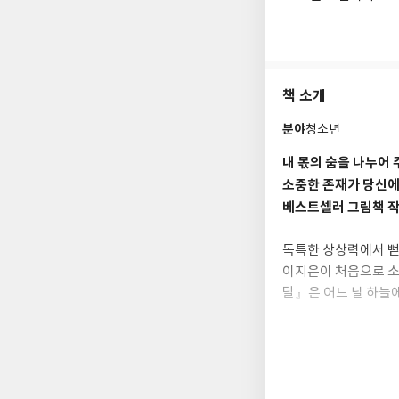
책 소개
분야
청소년
내 몫의 숨을 나누어
소중한 존재가 당신에
베스트셀러 그림책 작
독특한 상상력에서 뻗
이지은이 처음으로 소
달』은 어느 날 하늘
는 삶을 한 편의 시
고, 외로운 늑대 카
왔고 무엇을 위해 살
다. 자신의 그림책을