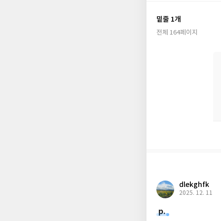
오래전 달이 그랬듯 이
에도 살아가는 우리들
밑줄 1개
전체 164페이지
dlekghfk
2025. 12. 11
p.