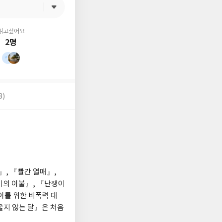
읽고싶어요
2명
3)
』, 『빨간 열매』,
이의 이불』, 『난쟁이
를 위한 비폭력 대
『울지 않는 달』은 처음