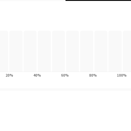
 순간에도 길을 잃고 헤매고 있을 이들에게 벅찬 감동과 위로가 되어 줄 것
이 오늘날 놓쳐서는 안 될 아름다운 소설이다.
20%
40%
60%
80%
100%