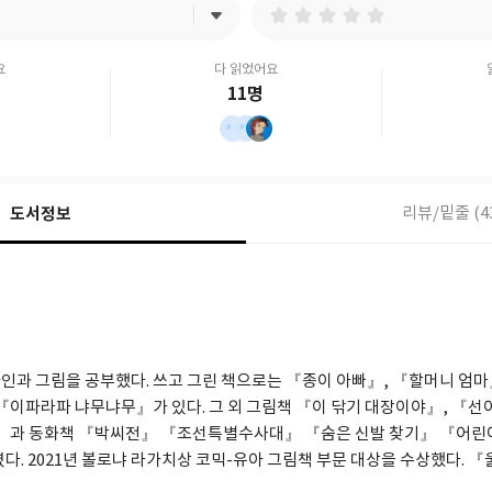
요
다 읽었어요
11명
도서정보
리뷰/밑줄 (4
인과 그림을 공부했다. 쓰고 그린 책으로는 『종이 아빠』, 『할머니 엄마
『이파라파 냐무냐무』가 있다. 그 외 그림책 『이 닦기 대장이야』, 『선
』과 동화책 『박씨전』 『조선특별수사대』 『숨은 신발 찾기』 『어린이
다. 2021년 볼로냐 라가치상 코믹-유아 그림책 부문 대상을 수상했다. 