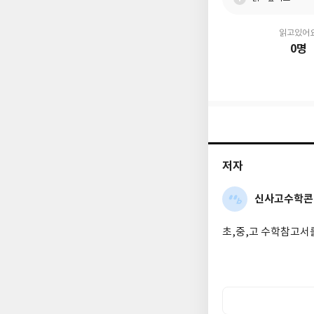
읽고있어
0명
저자
신사고수학콘
초,중,고 수학참고서