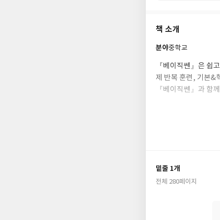
책 소개
분야
중학교
『베이직쎈』은 쉽고,
제 반복 훈련, 기본&
『베이직쎈』과 함께 
밑줄 1개
전체 280페이지