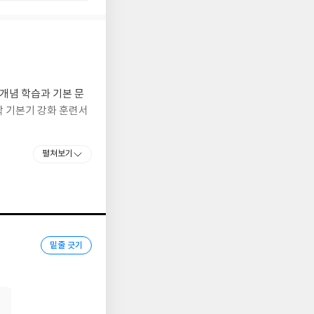
개념 학습과 기본 문
학 기본기 강화 훈련서
펼쳐보기
밑줄 긋기