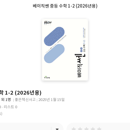
베이직쎈 중등 수학 1-2 (2026년용)
 1-2 (2026년용)
외 1명
좋은책신사고
2025년 1월 15일
출
출
0
리스트 0
판
판
1)
사
일