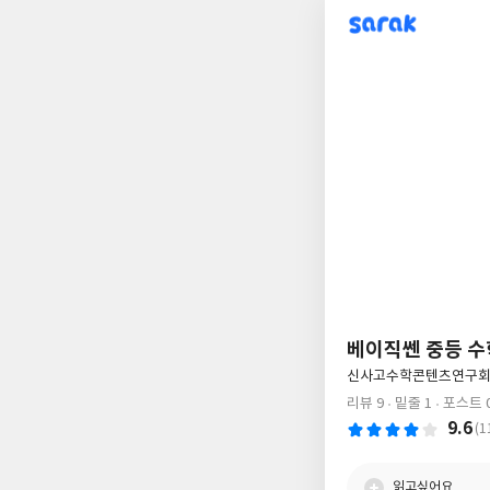
sarak
베이직쎈 중등 수학
글
신사고수학콘텐츠연구회 
쓴
리뷰 9
밑줄 1
포스트 
이
9.6
(1
읽고싶어요