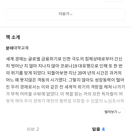
(2017년도 대한민국학술원 선정 우수학술도서), 『이준구 교수의
인간의 경제학』, 『이준구 교수의 열린경제학』 등 여러 권의 책
더보기
을 썼다. 계절을 가리지 않고 코트에 나갈 정도로 테니스를 좋아하
며, 꽃 가꾸는 일도 즐기는 일 중 하나다. 사진 촬영도 좋아해 어디에
가든 카메라를 짊어지고 나가는 것이 거의 버릇처럼 되었다.
책 소개
분야
대학교재
세계 경제는 글로벌 금융위기로 인한 극도의 침체상태로부터 간신
히 벗어난 지 얼마 지나지 않아 코로나19 대유행으로 인해 또 한 번
의 위기를 맞게 되었다. 되돌아보면 지난 20여 년의 시간은 과거의
어느 때 못지않은 격동의 시기였다. 그렇지 않아도 성장동력이 떨어
진 우리 경제로서는 이와 같은 전 세계적 위기의 격랑을 헤쳐 나가기
가 무척 어려울 수밖에 없었다. 이 책을 읽는 거의 모든 독자들이 어
떻게 해야 우리 경제가 예전의 활력을 되찾을 수 있을지 노심초사하
고 있었을 것이라고 짐작한다. 우리는 바로 이런 문제의식을 갖고 이
펼쳐보기
번 개정작업에 착수했다. 현재 우리가 처해 있는 경제상황을 잘 이해
할 수 있는 이론적 배경을 제공하는 좋은 경제학 교과서를 만들자는
4
것이 이번 개정작업의 주안점이었다. 이론과 데이터를 모두 충실하
2
밑줄
리뷰