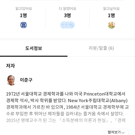
읽고있어요
다 읽었어요
읽고싶어요
1명
3명
1명
도서정보
리뷰/밑줄 (6)
저자
이준구
1972년 서울대학교 경제학과를 나와 미국 Princeton대학교에서
경제학 석사, 박사 학위를 받았다. New York주립대학교(Albany)
경제학과에서 가르친 바 있으며, 1984년 서울대학교 경제학부에 교
수로 부임한 후 뛰어난 제자들을 길러내는 즐거움 속에서 살았다.
2015년 명예교수가 된 그는 『소득분배의 이론과 현실』, 『경제
학원론』(공저), 『미시경제학』, 『재정학』(공저), 『시장과 정
펼쳐보기
부』, 『쿠오바디스 한국경제』, 『미국의 신자유주의 실험』