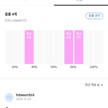
게 업데이트 함으로써 독자들로 하여금 최근에 일어난 일까지도 소
상하게 이해할 수 있도록 도움을 주는 데 역점을 두었다.
밑줄 4개
밑줄 긋기
전체 1096페이지
최고
최고
최고
1개
1개
1개
20%
40%
60%
80%
100%
최근 작성 순
hdaeun918
2026. 4. 14