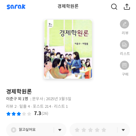
sarak
경제학원론
리뷰
리스트
구매
경제학원론
글
이준구 외 1명
문우사
2025년 3월 5일
쓴
출
출
리뷰 2
밑줄 4
포스트 214
리스트 1
이
판
판
7.3
(26)
사
일
읽고싶어요