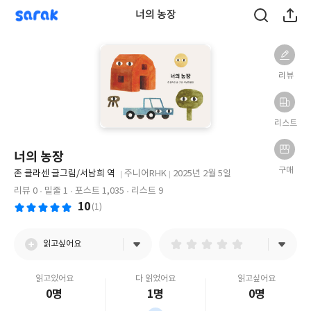
sarak
너의 농장
리뷰
리스트
너의 농장
구매
글
존 클라센 글그림/서남희 역
주니어RHK
2025년 2월 5일
쓴
출
출
리뷰 0
밑줄 1
포스트 1,035
리스트 9
이
판
판
10
(1)
사
일
읽고싶어요
읽고있어요
다 읽었어요
읽고싶어요
0명
1명
0명