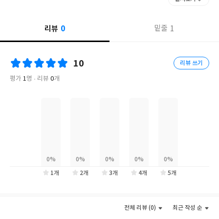
오케이티나,
현대어린이책미술관 MOKA 관장 노정민, 그림책 전문가 서남희 강
0
리뷰
1
밑줄
력 추천
전 세계 ‘존 클라센’ 팬덤을 확고히 구축한 그림책계 거장 존 클라센.
10
리뷰 쓰기
모두가 기다리던 그의 2025년 신작 세 권이 공개됐다. 보드북 『너
평가
1
명
리뷰
0
개
의 섬』, 『너의 농장』, 『너의 숲』이다. 신작 역시 존 클라센 작
품의 특징인 단순하면서 무표정한 캐릭터, 간결함 속에 깃든 재치와
유머, 독특한 구성과 편안한 분위기로 독자들을 만난다.
존 클라센은 처음부터 작은 판형과 적은 페이지의 보드북 그림책을
기획하고 완성하면서 끊임없이 상상 속 아이의 질문과 마주했다고
한다.
1개
2개
3개
4개
5개
“나는 글을 읽을 수 없어요. 말을 할 수도 없어요.
스토리, 줄거리, 캐릭터는 관심 없어요.
이런 나를 위해 무얼 해 줄 수 있나요?”
전체 리뷰 (0)
최근 작성 순