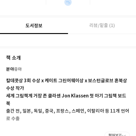
도서정보
리뷰/밑줄 (1)
책 소개
분야
유아
칼데콧상 3회 수상 x 케이트 그린어웨이상 x 보스턴글로브 혼북상
수상 작가
세계 그림책계 거장 존 클라센 Jon Klassen 첫 아기 그림책 보드
북
출간 전, 일본, 독일, 중국, 프랑스, 스페인, 이탈리아 등 11개 언어
로 수출
그림책 테라피스트 김세실, 그림책 작가 백유연, 일러스트레이터
펼쳐보기