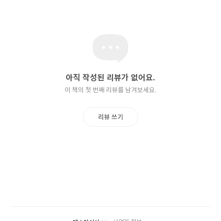
이런 아이의 호소와 기대를 저버리지 않고, “너무 길어요! 길어!” 하
는 소리가 들려오지 않을 때까지 가장 단순하고 간결한 요소만으로
아기 독자들을 위한 그림책을 완성했다. 위트와 간결함의 예술을 보
여 온 고미 타로(Gomi Taro), 샌드라 보인턴(Sandra Boynton)
의 작품에서 많은 영향을 받았다고도 전한다.
『너의 농장』은 해님, 나무, 외양간, 마른풀, 의자, 울타리 등 단순
아직 작성된 리뷰가 없어요.
하고 간결한 화소에 눈동자 하나만으로 모든 표정과 감정을 전달하
이 책의 첫 번째 리뷰를 남겨보세요.
며 우리 아기를 위한 농장을 완성하고, 이후 아기가 편히 잠드는 과
정을 그린 그림책이다. 무엇보다 물리적인 존재를 ‘너의 OO’로 표현
리뷰 쓰기
한 점이 눈에 띈다. 책 속 모든 것은 다른 누구의 것이 아닌 세상에서
가장 사랑하는 너, 우리 아기의 것, 우리 아기의 공간임을 강조하여
무한 애정을 드러낸다. 책과 함께하는 아기는 어떤 불안함도 없이 편
히 잠이 들며 자신만의 아늑하고 안전한 공간에서 즐거운 상상의 세
계로 빠져들 수 있다.
반복되는 문장과 리듬감 있는 언어, 간결한 글과 그림 등 아기 그림
책에서 전통적으로 다루는 방식을 취하면서, 매 페이지 오른쪽 화면
에서 왼쪽 화면으로 오브제를 옮기며 이야기를 완성하는 독특한 연