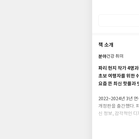
책 소개
분야
건강 취미
파리 현지 작가 4명과
초보 여행자를 위한 
요즘 뜬 최신 핫플과 
2022~2024년 3년
개정판을 출간했다. 파
신 정보, 감각적인 디
절하고 자세한 교통 
특히 이번 개정판에서는