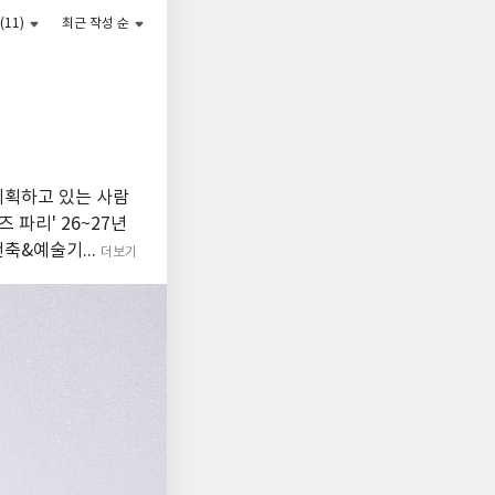
(11)
최근 작성 순
계획하고 있는 사람
파리' 26~27년
건축&예술기...
더보기