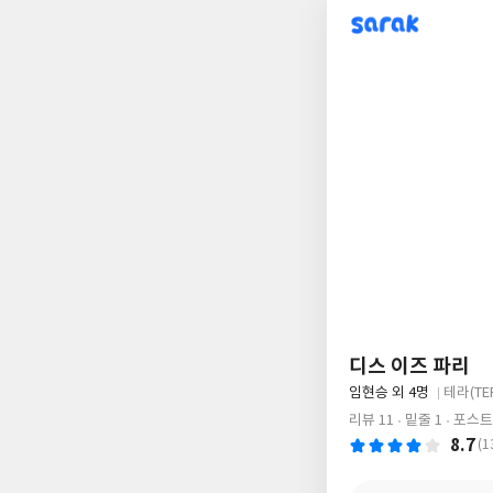
sarak
디스 이즈 파리
글
임현승 외 4명
테라(TE
쓴
출
리뷰 11
밑줄 1
포스트 
이
판
8.7
(1
사