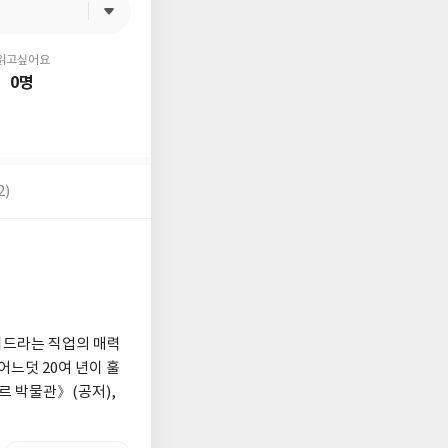
읽고싶어요
0명
2)
이드라는 직업의 매력
느덧 20여 년이 훌
르 박물관》(공저),