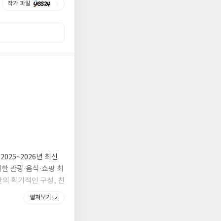
작가 파일
025~2026년 최신
한 관광·음식·쇼핑 최
만의 획기적인 구성, 친
파리 가이드북이다.
펼쳐보기
 활용한 대중교통 이