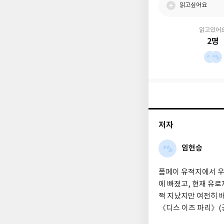
읽고싶어요
읽고있어
2명
저자
임현승
폼페이 유적지에서 우
에 빠졌고, 현재 유
쩍 지났지만 여전히 배
《디스 이즈 파리》(공