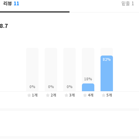
11
리뷰
1
밑줄
개했다. 새로워진 모습으로 2024년 12월 다시 문을 연 노트르담 대성당,
 콜라보를 이루는 인기 식당들을 추가했고, 바뀐 물가 정보 등도 꼼꼼하게 
이드와 프라이빗 도슨트가 쉽고 재미있게 풀어 쓴 파리의 예술과 건축 이야
8.7
디스 이즈 파리〉만의 자부심! 파리 감성으로 채운 특별한 추천 코스, 여행
 지도와 휴대용 맵북, 핵심 교외 소도시 여행 정보 등으로 꽉 채운 〈디스
설계해보자.
1개
2개
3개
4개
5개