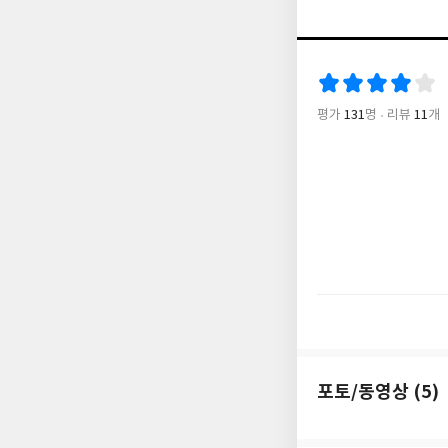
용 정보도 친절하게 소
편집숍, 예술과 미식이
스 공인 문화해설 가
서 찾아볼 수 없는 〈
도 장인이 제작한 본책
평가
131
명
리뷰
11
개
꿔왔던 파리 여행을 
포토/동영상 (5)