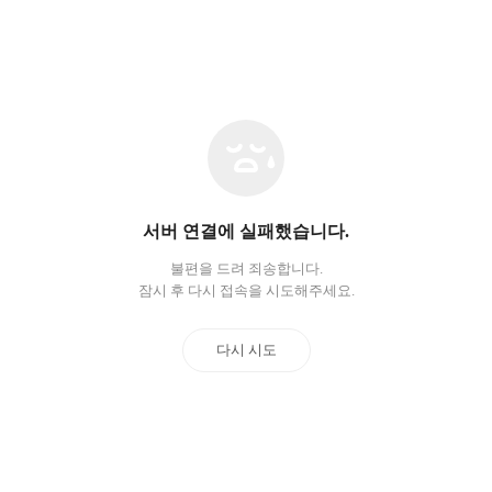
네
트
워
크
오
서버 연결에 실패했습니다.
류
불편을 드려 죄송합니다.
잠시 후 다시 접속을 시도해주세요.
다시 시도