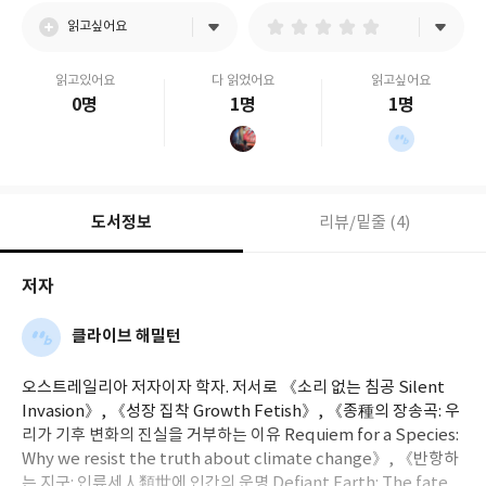
읽고싶어요
읽고있어요
다 읽었어요
읽고싶어요
0명
1명
1명
도서정보
리뷰/밑줄 (4)
저자
클라이브 해밀턴
오스트레일리아 저자이자 학자. 저서로 《소리 없는 침공 Silent
Invasion》, 《성장 집착 Growth Fetish》, 《종種의 장송곡: 우
리가 기후 변화의 진실을 거부하는 이유 Requiem for a Species:
Why we resist the truth about climate change》, 《반항하
는 지구: 인류세人類世에 인간의 운명 Defiant Earth: The fate