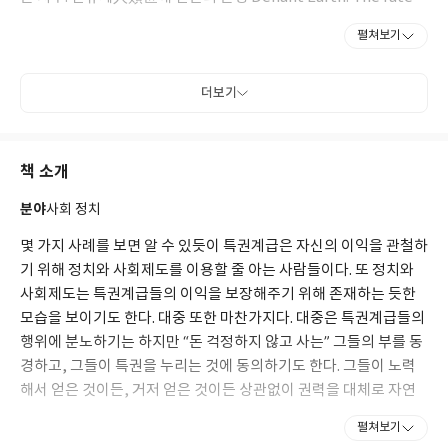
of humans in the Anthropocene》 등이 있다. 그가 설립한 싱
펼쳐보기
크탱크 오스트레일리아연구소에서 14년간 소장을 역임했다. 캔버
라에 있는 찰스 스터트 대학교 교수인 그는 옥스퍼드, 예일대학교,
파리정치대학 객원교수도 지낸 바 있다. <포린어페어즈>, <가디언
더보기
>, <뉴욕타임스>, <타임스 고등교육 부록>, <네이쳐>, <사이언티
픽 아메리칸> 등에 기고문이 실렸다.
책 소개
분야
사회 정치
몇 가지 사례를 보면 알 수 있듯이 특권계급은 자신의 이익을 관철하
기 위해 정치와 사회제도를 이용할 줄 아는 사람들이다. 또 정치와
사회제도는 특권계급들의 이익을 보장해주기 위해 존재하는 듯한
모습을 보이기도 한다. 대중 또한 마찬가지다. 대중은 특권계급들의
행위에 분노하기는 하지만 “돈 걱정하지 않고 사는” 그들의 부를 동
경하고, 그들이 특권을 누리는 것에 동의하기도 한다. 그들이 노력
해서 얻은 것이든, 거저 얻은 것이든 상관없이 권력을 대체로 자연
스럽거나 아무 의심 없이 받아들이는 경향이 있다. 이처럼 엘리트 특
펼쳐보기
권이 유지되는 데에는 개인, 집단, 조직, 제도가 톱니바퀴처럼 연루