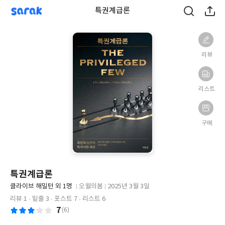
sarak
특권계급론
리뷰
리스트
구매
특권계급론
글
클라이브 해밀턴 외 1명
오월의봄
2025년 3월 3일
쓴
출
출
리뷰 1
밑줄 3
포스트 7
리스트 6
이
판
판
7
(6)
사
일