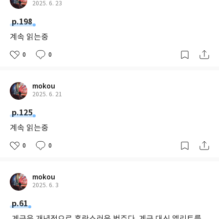
2025. 6. 23
해는 폭넓게 생겨난다. 가장 크게는 이 사회의 불평등을 더욱 공고하
p.198
게 만든다. 특권층이 배타적 혜택을 많이 받으면 받을수록 이 사회의
불평등은 더욱 심해진다는 것이다. 그리고 이 사회의 구성원들은 이
계속 읽는중
불평등한 체계를 용인하는 수준에까지 이른다. “불평등과 엘리트 특
0
0
권을 낳는 체제를 비판하는 언어와 주장을 갖춘 성인이 점점 줄어드
는 가운데 아이들은 어릴 때부터 불평등과 특권을 정상으로, 즉 사
회의 특징이자 자신의 역할을 정의하는 기준으로 받아들이도록 배
mokou
운다.”(266쪽)
2025. 6. 21
p.125
계속 읽는중
0
0
mokou
2025. 6. 3
p.61