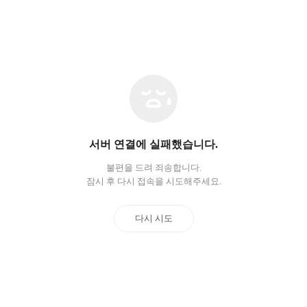
네
트
워
크
오
서버 연결에 실패했습니다.
류
불편을 드려 죄송합니다.
잠시 후 다시 접속을 시도해주세요.
다시 시도