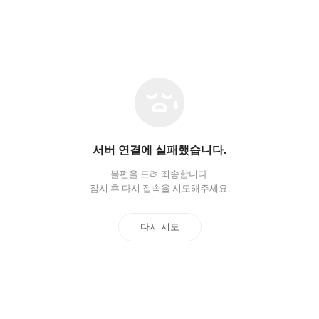
네
트
워
크
오
서버 연결에 실패했습니다.
류
불편을 드려 죄송합니다.
잠시 후 다시 접속을 시도해주세요.
다시 시도