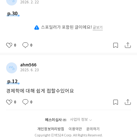
2026. 2. 22
진다. 가격이 오르내리는 메커니즘부터 실리콘밸리은행 사태의 교
훈, 비트코인 투자 전략까지, 복잡한 경제 뉴스가 쉬워지고, 투자의
p.30
시야가 넓어진다!
스포일러가 포함된 글이에요!
글보기
※ 이 책을 통해 얻게 될 실용적 경제 인사이트
0
0
▶ 금리 변동에 따라 지금 당장 내 대출금과 투자금을 어떻게 관리해
야 하는지 판단하는 안목
▶ 취업, 이직, 재테크 등 인생의 모든 선택에서 기회비용을 계산하
ahm566
는 경제적 사고법
2025. 6. 23
▶ 불황기에 가장 안전한 자산 배분 전략과 인플레이션 방어 방법
p.12
▶ 달러 환율과 세계 금리가 우리 가계 장바구니 물가에 미치는 영향
경제학에 대해 쉽게 접할수있어요
예측하기
▶ “비트코인을 사야 할까, 말아야 할까?” 암호화폐 투자 결정에 필
0
0
요한 핵심 정보
예스이십사 ㈜
사업자 정보
개인정보처리방침
이용약관
문의하기
Copyright ⓒYES24 Corp. All Rights Reserved.