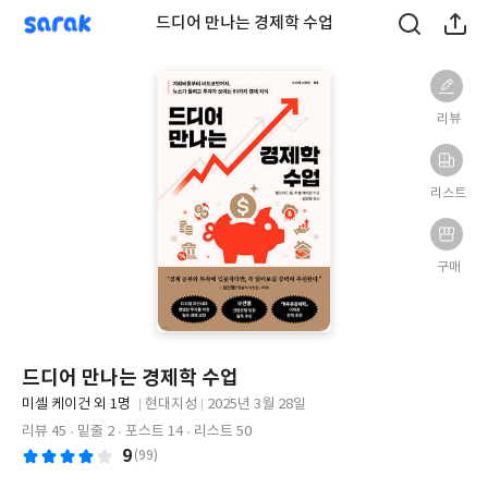
sarak
드디어 만나는 경제학 수업
리뷰
리스트
구매
드디어 만나는 경제학 수업
글
미셸 케이건 외 1명
현대지성
2025년 3월 28일
쓴
출
출
리뷰 45
밑줄 2
포스트 14
리스트 50
이
판
판
9
(99)
사
일