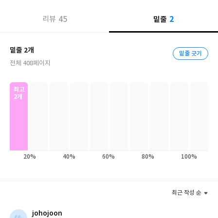
★★★ 이재용 회계사 강력 추천
2
45
밑줄
리뷰
월급은 그대로인데, 돈의 규칙은 이미 바뀌었다
알아두면 당신의 지갑을 지켜줄 기초 탄탄한 경제 지식!
밑줄 2개
밑줄 긋기
전체 408페이지
주식으로 한 달 만에 몇 천만 원을 벌었다는 이야기가 넘쳐난다. 남
의 수익은 커 보이고, 내 노동의 가치는 작아지는 느낌이 계속된다.
최고
나는 성실하게 일하지만 생활은 점점 빠듯해진다. 주식 시장은 불타
2개
오르는데 일해서 버는 돈은 체감되지 않는 것이다. 이 괴리를 만드는
것이 환율과 금리, 금융 정책의 변화다. 이해하지 못하면, 손해는 조
용히 누적된다.
불확실성의 시대에 당신에게 필요한 것은 탄탄한 경제 무기다. 이 책
20%
40%
60%
80%
100%
은 복잡한 경제 용어와 이론을 “실전에서 바로 쓸 수 있는 지식”으로
바꿔준다. 애덤 스미스의 ‘보이지 않는 손’부터 최신 암호화폐 과세
이슈까지, 경제 뉴스를 해독하고 현명한 투자 결정을 내릴 수 있는
최근 작성 순
61가지 핵심 경제 지식을 담았다.
하루 10분, 경제 수업 한 토막이면 당신의 자산과 소비 패턴이 달라
johojoon