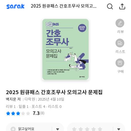
sarak
2025 원큐패스 간호조무사 모의고사 문제집
리뷰
리스트
구매
2025 원큐패스 간호조무사 모의고사 문제집
글
백지운 저
다락원
2025년 4월 10일
쓴
출
출
리뷰 1
밑줄 1
포스트 4
리스트 0
이
판
판
7.3
(8)
사
일
읽고싶어요