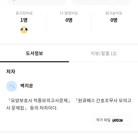
읽고있어요
다 읽었어요
읽고싶어요
1명
0명
0명
도서정보
리뷰/밑줄 (2)
저자
백지운
『요양보호사 적중모의고사문제』 『원큐패스 간호조무사 모의고
사 문제집』 등의 저자이다.
작가 파일