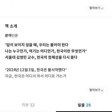
상사》(2021)를 출간했다. 산문집으로 《아침에는 죽음을 생각하
펼쳐보기
는 것이 좋다》(2018), 《우리가 간신히 희망할 수 있는 것》
(2019), 《공부란 무엇인가》(2020), 《인간으로 사는 일은 하나
의 문제입니다》(2021), 《인생의 허무를 어떻게 할 것인가》
책 소개
(2022), 《인생의 허무를 보다》(2022), 《가벼운 고백》(2024),
《한국이란 무엇인가》(2025)를 펴냈다.
분야
인문
“답이 보이지 않을 때, 우리는 물어야 한다
나는 누구인가, 여기는 어디인가, 한국이란 무엇인가”
서울대 김영민 교수, 한국의 정체성을 다시 묻다
“2024년 12월 3일, 한국은 불시착했다”
지금, 한국은 어디서 와서 어디로 가는가
정체성을 묻는 질문은 대개 위기의 순간에 제기된다. 자신이 누구이
펼쳐보기
며 어디에 서 있는지를 다시 확인하지 않으면 안 될 만큼 낯설고 특
이한 사태가 발생했을 때, 사람들은 비로소 근본적인 질문 앞에 선
19
32
밑줄
리뷰
다. 2024년 12월 3일, 한밤중에 단행된 대통령의 불법 계엄령 이후