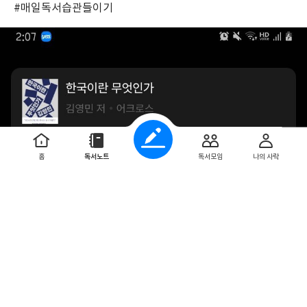
#매일독서습관들이기
홈
독서노트
독서모임
나의 사락
0
0
adinerada
2026. 5. 18