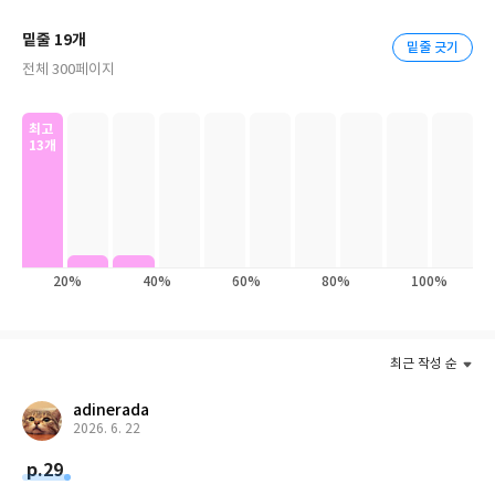
우리는 묻지 않을 수 없다. 한국 사회는 지금 어디 와 있는가? 한국은
어디서 왔고 어디로 가는가? 한국 사회를 바라보는 익숙한 관점이
밑줄 19개
밑줄 긋기
무너지고, 우리가 알고 있던 세계가 균열을 일으키는 현실 속에서
전체 300페이지
‘한국’이라는 공동체를 다시 사유하는 일은 피할 수 없는 과제가 되
었다. 거침없는 상상력과 정교한 논리, 리듬감 있는 문장으로 독자
최고
를 깊은 사유의 장으로 이끌어온 서울대 김영민 교수가 이 오래된 질
13개
문을 다시 붙잡고, 한국 사회를 새롭게 읽어낸다. 『한국이란 무엇
인가』는 그 말하기의 시작이다. 김영민 교수는 이번 책에서 우리가
한국을 ‘이해해온 방식 자체’를 처음부터 되묻고, 새로운 서사의 가
능성을 이야기한다.
20%
40%
60%
80%
100%
최근 작성 순
adinerada
2026. 6. 22
p.29