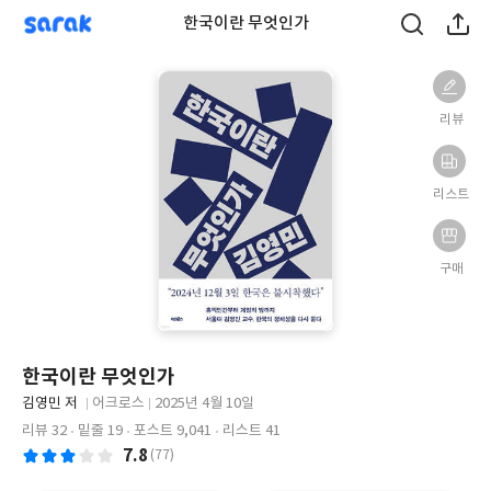
sarak
한국이란 무엇인가
리뷰
리스트
구매
한국이란 무엇인가
글
김영민 저
어크로스
2025년 4월 10일
쓴
출
출
리뷰 32
밑줄 19
포스트 9,041
리스트 41
이
판
판
7.8
(77)
사
일