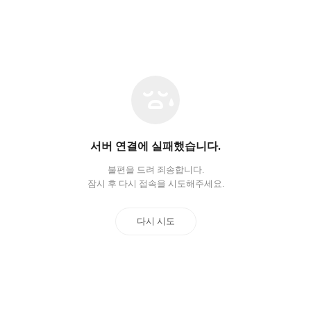
네
트
워
크
오
서버 연결에 실패했습니다.
류
불편을 드려 죄송합니다.
잠시 후 다시 접속을 시도해주세요.
다시 시도