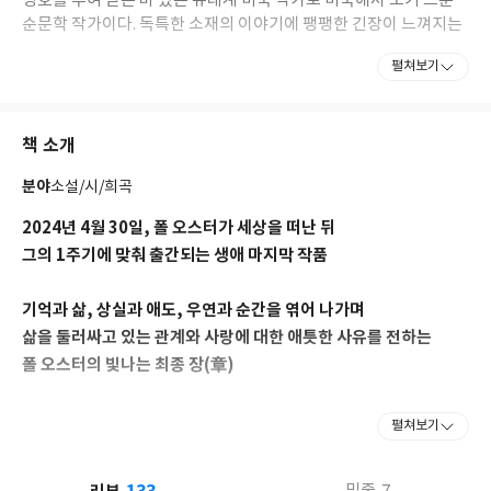
칭호를 부여 받은 바 있는 유대계 미국 작가로 미국에서 보기 드문
순문학 작가이다. 독특한 소재의 이야기에 팽팽한 긴장이 느껴지는
현장감과 은은한 감동을 가미시키는 천부적 재능을 갖고 있는 그는
펼쳐보기
현대 작가로서는 보기 드문 재능과 문학적 깊이, 문학의 기인이라
불릴 만큼 개성 있는 독창성과 담대함을 소유한 작가이기도 하다.
책 소개
1947년 뉴저지의 중산층 가족에게서 태어났다. 콜럼비아 대학에 입
학한 후 4년 동안 프랑스에서 살았으며, 1974년에 다시 미국으로 돌
분야
소설/시/희곡
아왔다. 1970년대에는 주로 시와 번역을 통해 활동하다가 1980년
대에 『스퀴즈 플레이』를 내면서 본격적으로 소설을 쓰기 시작했
2024년 4월 30일, 폴 오스터가 세상을 떠난 뒤
다.
그의 1주기에 맞춰 출간되는 생애 마지막 작품
미국 문학에서의 사실주의적인 경향과 신비주의적인 전통이 혼합
기억과 삶, 상실과 애도, 우연과 순간을 엮어 나가며
되고, 동시에 멜로드라마적 요소와 명상적 요소가 한데 뒤섞여 있
삶을 둘러싸고 있는 관계와 사랑에 대한 애틋한 사유를 전하는
어, 문학 장르의 모든 특징적 요소들이 혼성된 "아름답게 디자인된
예술품"이라는 극찬을 받은 바 있다. 그의 작품은 미국뿐만 아니라
폴 오스터의 빛나는 최종 장(章)
유럽 문단, 특히 프랑스에서 주목 받고 있으며, 현재 20여 개국에서
번역 출간되고 있다.
이것은 삶을 가득 채우는 부재와 지속되는 상실의 기록이다. 당연한
펼쳐보기
슬픔이 있지만, 단지 슬픔만이 있는 것은 아니다. 그 상실 속에서도
작품 내부를 살펴보면 기적과 상실, 고독과 열광의 이야기를 전광석
바움가트너는, 그리고 오스터는 상상력의 힘, 〈아니, 그냥 간단하
화 같은 언어로 종횡 무진 전개해 나가고 있다. 또한 운명적인 만남