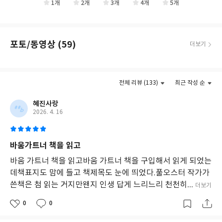
억
힌 채로 목격한 아들의 이야기, 창세기 신화와 바벨탑 신화에 대한
1개
2개
3개
4개
5개
이후 함께한 40년간의 세월, 그리고 뉴어크에서의 어린 시절부터
과
깊이 있는 해석,『돈키호테』의 진짜 저자에 대해 저자인 폴 오스
양장점 주인이자 실패한 혁명가였던 아버지에 대한 회상까지 한 인
삶
터가 작중 인물과 벌이는 논란... 이외에도 고금의 무수한 일화들이
의
물의 일생을 톺아보며 그의 내적인 서사를 따라간다. 폴 오스터가 평
글의 흐름에 자연스럽게 녹아들면서 자칫 건조해지기 쉬운 자아 탐
의
생 동안 다뤄 왔던 주제인 글쓰기와 허구가 만들어 내는 진실과 힘,
포토/동영상 (59)
더보기
색의 여행에 즐거운 동반자가 되어 준다. 카프카나 베케트의 주제 의
미
그리고 우연의 미학에 대한 사유가 간결하고 섬세하게 집약된 이 마
식인 부조리의 현대적 변주이기도 하며 세르반테스의 『동키호
를
지막 유작은 죽음 앞에서 써 내려간 상실과 기억에 관한 소설이기에
탐
테』처럼 글쓰기에 대한 글쓰기로도 해석될 수 있는 작품이다.
더보기
구
더욱 절실하고 강렬하다. 이제 폴 오스터라는 소설가를 떠나 보낸 독
전체 리뷰 (133)
최근 작성 순
하
자들에게 『바움가트너』는 말한다. 〈그게 상상력의 힘이야, 아
뉴욕의 한 담배가게를 중심으로 펼쳐지는 흔한 뉴요커들의 일상을
는
너무도 현실적으로 체감케 한 <스모크>의 시나리오를 담당하기도
니, 그냥 간단하게, 꿈의 힘.〉
혜진사랑
작
했고, <블루 인 더 페이스>에서는 직접 연출을 담당하기도 했다.
2026. 4. 16
품
으
로,
그 밖의 다른 작품으로는 『달의 궁전』, 『공중 곡예사』, 『거대
주
한 괴물』, 『우연의 음악』, 『오기렌의 크리스마스 이야기』,
바움가트너 책을 읽고
인
『동행』, 『굶기의 예술』, 『빵굽는 타자기』, 『고독의 발
바움 가트너 책을 읽고바움 가트너 책을 구입해서 읽게 되었는
공
명』, 『기록실로의 여행』, 『브루클린 풍자극』¸『빨간 공책』,
바
데책표지도 맘에 들고 책제목도 눈에 띄었다.풀오스터 작가가
『마틴 프로스트의 내면의 삶』, 『어둠 속의 남자』, 『보이지 않
움
쓴책은 첨 읽는 거지만왠지 인생 답게 느리느리 천천히...
더보기
는』 등이 있으며, 2024년 4월 30일 77세를 일기로 별세하였다.
가
트
0
0
너
의