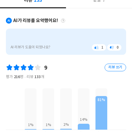
133
리뷰
7
밑줄
게, 꿈의 힘〉을 발견한다. 허구이지만 진실보다 더 강력한 그 무엇
과 그리고 상징적인 이미지들을 탄탄한 문장과 짜임새 있는 구성으
을. ― 금정연(작가)
로 결합시켜 독자들을 있을 법하지 않게 뒤얽힌 우연의 연속으로 이
끌어 간다.
AI가 리뷰를 요약했어요!
〈떠오르는 미국의 별〉이라는 찬사 속에 데뷔하여 반세기 넘도록
소설과 산문 모두에서 발군의 기량을 발휘하며 미국 문학을 대표하
특히 폴 오스터의 대표작으로 꼽히는 『뉴욕 3부작』은 탐정 소설
폴
의 형식을 차용하고 있는 3편의 단편을 묶은 책으로, '묻는다'는 것
는 작가로 견고히 자리 잡은 작가 폴 오스터. 그가 투병 중 끝을 예감
오
이 직업상의 주 활동인 탐정이라는 배치를 통해 폴 오스터의 변치 않
하며 집필한 생애 마지막 장편소설 『바움가트너』가 정영목 씨의
스
AI 리뷰가 도움이 되었나요?
1
0
는 주제 - 실제와 환상, 정체성 탐구, 몰두와 강박관념, 여기에 특별
좋
아
번역으로 열린책들에서 출간되었다. 폴 오스터 1주기에 맞춰 출간
터
아
쉬
히 작가 자신의 글쓰기에 대한 여러 함의-를 들여다 보게 하는 작품
된 이 작품은 은퇴를 앞둔 노교수 사이 바움가트너를 통해 상실과 애
의
요
워
이다. 각 작품에 등장하는 탐정들은 진실을 발견하기 위해 계속 사건
요
『바
도, 기억과 현재, 시간의 흐름과 삶의 의미를 내밀한 시선으로 담아
9
리뷰 쓰기
을 추적하지만 사건은 점점 더 미궁에 빠지고, 탐정들은 정체성의
움
냈다. 초기작들을 연상시키면서도 삶의 막바지에 이른 작가의 원숙
위기를 겪거나 짓궂은 우연의 장난에 휘말리던 끝에 결국 '자아'라
가
평가
216
명
리뷰
133
개
한 사유 또한 보여 준다는 평가를 받은 이 소설은, 이상한 사건 사고
트
는 거대한 괴물과 맞닥들이게 된다.
가 연달아 일어난 어느 날 까맣게 그을린 냄비를 바라보던 바움가트
너』
는
너에게 문득 인생의 사랑이었던 아내에 대한 기억이 점화되며 시작
『뉴욕 3부작』의 또 다른 재미 중의 하나는 원문을 구성하는 난외
사
된다.
주기 형식의 일화들에 있다. '자연언어'의 발견을 둘러싼 여러 제왕
랑
들의 실험과 늑대소년의 등장이 다니엘 디포우와 조나선 스위프트
과
의 작품에 끼친 영향, 다리 설계자인 아버지가 미처 완성 못하고 사
〈정원사〉라는 뜻을 가진 그의 성씨와 같이, 바움가트너는 기억의
상
고로 죽자 그 아들이 아버지의 뒤를 이어 완성한 뉴욕의 브루클린 다
실,
정원 속 나뭇가지처럼 얽혀 있는 삶의 단편들을 하나씩 찾아간다. 소
기
리에 관한 일화, 어려서 잃은 아버지의 모습을 알프스의 얼음에 갇
설은 1968년 뉴욕에서 가난한 문인 지망생으로 아내를 처음 만난