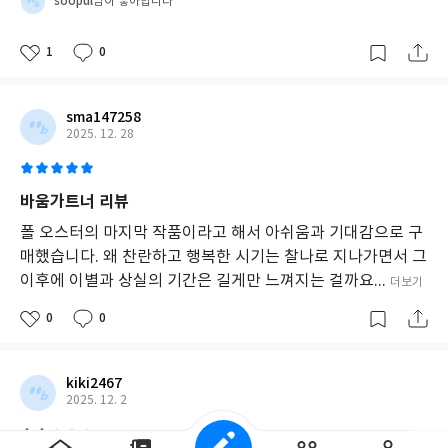
soopul
님이 좋아합니다
이
며
1
0
자
신
의
인
sma147258
생
2025. 12. 28
을
반
추
바움가트너 리뷰
하
고,
폴 오스터의 마지막 작품이라고 해서 아쉬움과 기대감으로 구
상
매했습니다. 왜 찬란하고 행복한 시기는 찰나로 지나가면서 그
실
이후에 이별과 상실의 기간은 길게만 느껴지는 걸까요...
의
더보기
아
0
0
픔
과
그
너
kiki2467
머
2025. 12. 2
의
아