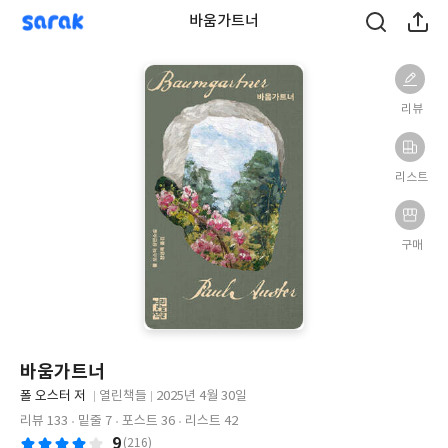
sarak
바움가트너
리뷰
리스트
구매
바움가트너
글
폴 오스터 저
열린책들
2025년 4월 30일
쓴
출
출
리뷰 133
밑줄 7
포스트 36
리스트 42
이
판
판
9
(216)