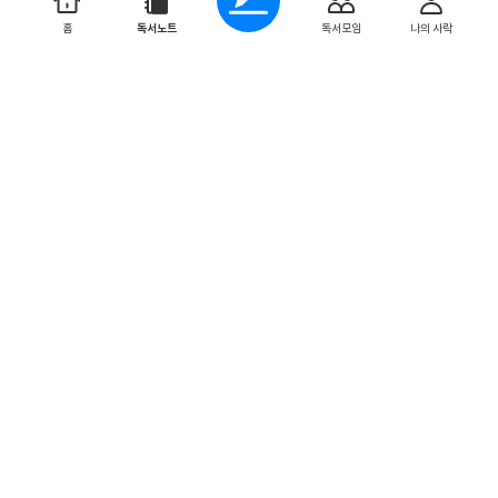
름
한 남자에 관한 책
다
홈
독서노트
독서모임
나의 사락
움
이 책은 인스타 어디에선가 본 적이 있는 것 같고,또 표지가 꽃
을
이 들어가서 꽃을 좋아하는 감성적인 나에게 끌림을 주어 읽게
생
되었다.그런데 내용이 처음부분이 굉장히 신선해서 재...
각
더보기
한
0
0
다.
작
가
는
redgreenflag
메
2025. 11. 13
타
픽
션
폴오스터 - 바움가트너
이
나
사랑의 대상이 더 이상 존재하지 않더라도 인간은 대상에 대해
포
새로운 사랑을 계속할 수 있다는 것일까? 바움가트너의 두 안
스
나가 바움가트너에게 얼마나 하나로 여겨졌을까? 둘이...
트
더보기
모
0
0
던
적
장