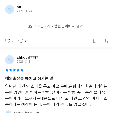
내
oo
면
2026. 3. 24
변
화
를
섬
스포일러가 포함된 글이에요!
글보기
세
하
게
0
0
그
려
낸
ghkdud7787
다.
2026. 3. 1
그
는
아
해외출장을 마치고 집가는 길
내
의
일년전 이 책의 소식을 듣고 바로 구매.공항에서 환승대기하는
부
동안 읽었다.이별하는 방법, 살아가는 방법.중간 중간 쓸데 없
재
는이야기라 느껴지는내용들도 다 읽고 나면 그 감정 마저 무소
를
받
용하다는 생각이 든다. 봄이 다가온다. 또 읽고 싶다.
아
들