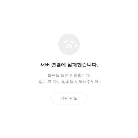
네
트
워
크
오
서버 연결에 실패했습니다.
류
불편을 드려 죄송합니다.
잠시 후 다시 접속을 시도해주세요.
다시 시도