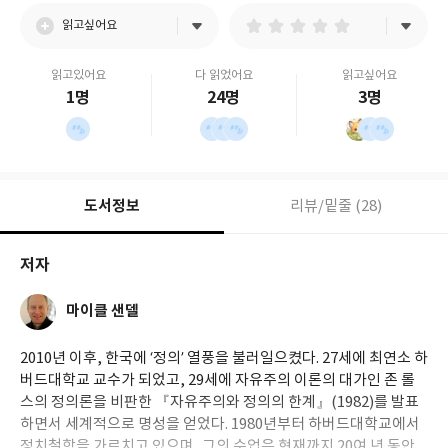
읽고싶어요
읽고있어요
다 읽었어요
읽고싶어요
1명
24명
3명
도서정보
리뷰/밑줄 (28)
저자
마이클 샌델
2010년 이후, 한국에 ‘정의’ 열풍을 불러일으켰다. 27세에 최연소 하
버드대학교 교수가 되었고, 29세에 자유주의 이론의 대가인 존 롤
스의 정의론을 비판한 『자유주의와 정의의 한계』(1982)를 발표
하면서 세계적으로 명성을 얻었다. 1980년부터 하버드대학교에서
정치철학을 가르치고 있으며, 그의 수업은 현재까지 20여 년 동안