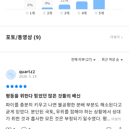
불
시도해볼 가치가 있다”라고 평했다. 아마존 독자들도 이 책을 두고
평
“지적인 시도다”라며, “우리 뒤를 잇는 세대에게 좋은 선물이 될
등
1개
2개
3개
4개
5개
것”이라는 호평을 남겼다.
을
다
각
도
포토/동영상 (9)
더보기
로
탐
구
더보기
하
며,
전체 리뷰 (27)
최근 작성 순
불
평
quartz2
등
2026. 5. 19
의
중
요
평등을 위한다 믿었던 많은 것들의 배신
성
을
파이를 충분히 키우고 나면 불공평한 분배 부분도 해소된다고
새
굳게 믿었다. 분단된 국토, 우위를 점해야 하는 상황에서 상대
롭
가 취한 것과 흡사한 모든 것은 부정되기 일수였다. 평...
더보기
게
조