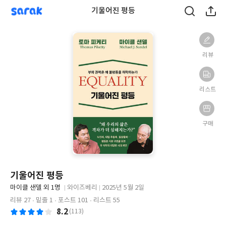
sarak
기울어진 평등
리뷰
리스트
구매
기울어진 평등
글
마이클 샌델 외 1명
와이즈베리
2025년 5월 2일
쓴
출
출
리뷰 27
밑줄 1
포스트 101
리스트 55
이
판
판
8.2
(113)
사
일