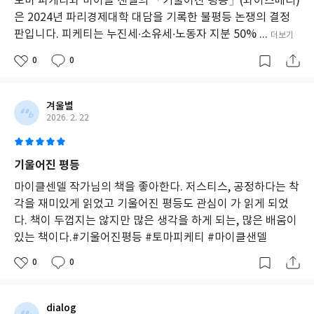
토마 피케티와 마이클 샌델의 「기울어진 평등」(와이즈베리)
은
은 2024년 파리경제대학 대담을 기록한 불평등 논쟁의 결정
발
판입니다. 피케티는 누진세·소유세·노동자 지분 50% ...
더보기
언
권
0
0
과
권
력
의
겨울별
불
2026. 2. 22
균
형,
사
기울어진 평등
회
적
마이클센델 작가님의 책을 좋아한다. 저스티스, 공정하다는 착
불
각을 재미있게 읽었고 기울어진 평등도 관심이 가 읽게 되었
평
다. 책이 두껍지는 않지만 많은 생각을 하게 되는, 많은 배움이
등
있는 책이다.#기울어진평등 #토마피케티 #마이클샌델
은
존
0
0
엄
성
과
존
dialog