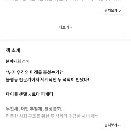
학생들 사이에서 최고의 명강의로 손꼽힌다. 존 롤스 이후 정의 분야
펼쳐보기
의 세계적 학자로 인정받는 그는 명실공히 이 시대의 최고 석학이자
철학계의 록스타이다. 대표 저서로 『정의란 무엇인가』 『돈으로
살 수 없는 것들』 『정치와 도덕을 말하다』 『완벽에 대한 반
더보기
론』 『정의의 한계』등이 있다. 『마이클 샌델, 중국을 만나다』
는 중국 철학 연구자들이 마이클 샌델의 이론과 저작을 동양 철학의
시각으로 분석한 평론과 그에 대한 샌델의 답변을 함께 모은 것이다.
책 소개
동서양의 철학적 대화를 살펴봄으로써 마이클 샌델의 ‘정의’를 새롭
게 경험할 수 있을 것이다.
분야
사회 정치
“누가 우리의 미래를 훔쳤는가?”
불평등 전문가이자 세계적인 두 석학이 만났다!
마이클 샌델 × 토마 피케티
누진세, 대입 추첨제, 탈상품화…
평등한 사회 구조를 위한 두 석학의 대담한 시대 제언
펼쳐보기
2024년 5월, 세계적인 두 사상가 토마 피케티와 마이클 샌델이 파리