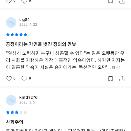
0
0
명
한
다.
경
csj84
제
2026. 4. 22
적
불
평
공정이라는 가면을 벗긴 정의의 민낯
등
은
"열심히 노력하면 누구나 성공할 수 있다"는 말은 오랫동안 우
소
리 사회를 지탱해온 가장 매혹적인 약속이었다. 하지만 저자는
득
이 달콤한 약속이 사실은 승자에게는 '독선적인 오만'...
더보기
과
부
0
0
의
재
분
배,
kind7276
정
2026. 3. 5
치
적
불
사회주의
평
등