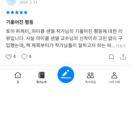
중
2026. 2. 19
의
부
족
기울어진 평등
으
로
토마 피케티, 마이클 샌델 작가님의 기울어진 평등에 대한 리
나
뷰입니다. 사실 마이클 샌델 교수님의 신작이라 고민 없이 구
타
입했는데, 책 제목부터가 작가님들이 말하고자 하는 바...
난
더보기
다.
0
0
이
러
한
불
icbm5
평
2025. 10. 12
홈
독서노트
독서모임
나의 사락
등
이
사
불평등 시대, 두 거장이 던지는 날카로운 질문
회
적
토마 피케티와 마이클 샌델의 대화로 풀어낸 불평등과 정의의
불
문제. 경제학자와 철학자의 시각이 만나 현대 자본주의의 모순
평
을 다각도로 분석한다. 부의 집중, 능력주의의 함정, 공...
등
더보기
으