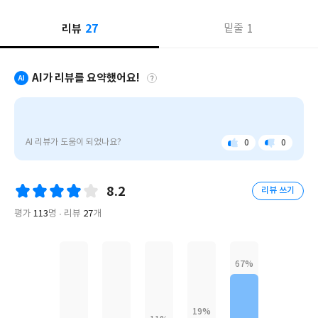
경제대학에서 만났다. 두 사람은 각기 프랑스와 미국을 대표하는 지
27
리뷰
1
밑줄
식인이자 대중 사상가로 이 만남은 그 자체로 눈길을 모았다. 이 자
리에서 두 사람은 ‘평등과 불평등, 진보’를 키워드로 평등의 가치를
성찰하고, 불평등이 왜 문제인지, 우리를 둘러싼 각종 격차가 어떻
AI가 리뷰를 요약했어요!
게 생겨났는지, 이 격차를 줄이기 위해서 우리는 이제 무엇을 해야
하는지 토론을 펼쳤다. 그리고 2025년 봄, 이 토론은 한 권의 책으로
"기
출간되었다. 바로 『기울어진 평등: 부와 권력은 왜 불평등을 허락
울
하는가』다.
어
AI 리뷰가 도움이 되었나요?
0
0
좋
아
진
아
쉬
피케티와 샌델은 불평등의 세 가지 측면, 즉 경제적 불평등, 정치적
평
요
워
요
등"은
불평등, 사회적 불평등을 다각도로 조명하면서 지금 우리를 둘러싼
8.2
리뷰 쓰기
경
세계화와 능력주의, 불평등한 기본재 접근권, 기울어진 정치 참여,
제
평가
113
명
리뷰
27
개
사라진 노동의 존엄성 등 다양한 문제를 심도 있게 파헤친다. 그리고
적,
정
이러한 문제를 해결하기 위해 교육과 의료를 포함한 기본재에 대한
치
보다 포괄적인 투자, 더 높은 세율을 과세하는 누진 세제, 시장의 과
적,
도한 확장 억제, 대입과 선거에서 추첨제 활용 등 여러 가지 대안을
사
제시한다. 〈커커스 리뷰〉는 “불평등 전문가인 정치경제학자와 정
회
적
치철학자가 만났다”며, “이들이 말하는 해결책은 놀랍고 흥미롭고