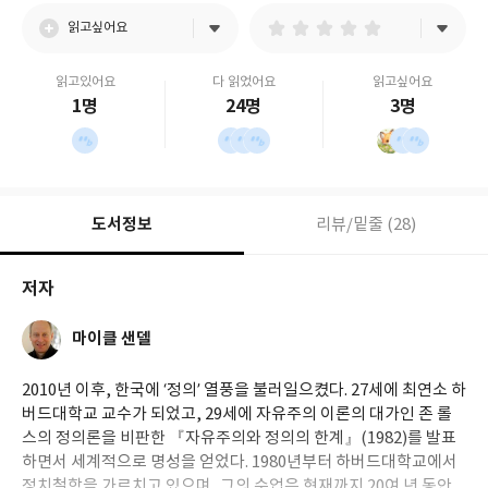
읽고싶어요
읽고있어요
다 읽었어요
읽고싶어요
1명
24명
3명
도서정보
리뷰/밑줄 (28)
저자
마이클 샌델
2010년 이후, 한국에 ‘정의’ 열풍을 불러일으켰다. 27세에 최연소 하
버드대학교 교수가 되었고, 29세에 자유주의 이론의 대가인 존 롤
스의 정의론을 비판한 『자유주의와 정의의 한계』(1982)를 발표
하면서 세계적으로 명성을 얻었다. 1980년부터 하버드대학교에서
정치철학을 가르치고 있으며, 그의 수업은 현재까지 20여 년 동안