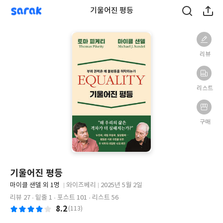
sarak
기울어진 평등
리뷰
리스트
구매
기울어진 평등
글
마이클 샌델 외 1명
와이즈베리
2025년 5월 2일
쓴
출
출
리뷰 27
밑줄 1
포스트 101
리스트 56
이
판
판
8.2
(113)
사
일