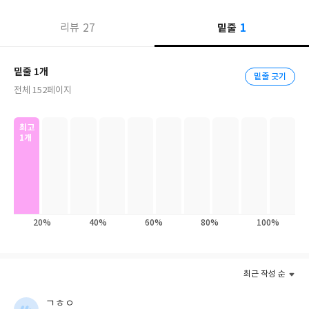
경제대학에서 만났다. 두 사람은 각기 프랑스와 미국을 대표하는 지
1
27
밑줄
리뷰
식인이자 대중 사상가로 이 만남은 그 자체로 눈길을 모았다. 이 자
리에서 두 사람은 ‘평등과 불평등, 진보’를 키워드로 평등의 가치를
성찰하고, 불평등이 왜 문제인지, 우리를 둘러싼 각종 격차가 어떻
밑줄 1개
밑줄 긋기
게 생겨났는지, 이 격차를 줄이기 위해서 우리는 이제 무엇을 해야
전체 152페이지
하는지 토론을 펼쳤다. 그리고 2025년 봄, 이 토론은 한 권의 책으로
출간되었다. 바로 『기울어진 평등: 부와 권력은 왜 불평등을 허락
최고
하는가』다.
1개
피케티와 샌델은 불평등의 세 가지 측면, 즉 경제적 불평등, 정치적
불평등, 사회적 불평등을 다각도로 조명하면서 지금 우리를 둘러싼
세계화와 능력주의, 불평등한 기본재 접근권, 기울어진 정치 참여,
사라진 노동의 존엄성 등 다양한 문제를 심도 있게 파헤친다. 그리고
20%
40%
60%
80%
100%
이러한 문제를 해결하기 위해 교육과 의료를 포함한 기본재에 대한
보다 포괄적인 투자, 더 높은 세율을 과세하는 누진 세제, 시장의 과
도한 확장 억제, 대입과 선거에서 추첨제 활용 등 여러 가지 대안을
최근 작성 순
제시한다. 〈커커스 리뷰〉는 “불평등 전문가인 정치경제학자와 정
치철학자가 만났다”며, “이들이 말하는 해결책은 놀랍고 흥미롭고
ㄱㅎㅇ