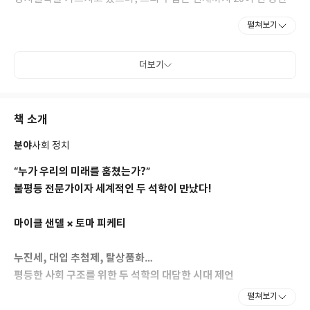
학생들 사이에서 최고의 명강의로 손꼽힌다. 존 롤스 이후 정의 분야
펼쳐보기
의 세계적 학자로 인정받는 그는 명실공히 이 시대의 최고 석학이자
철학계의 록스타이다. 대표 저서로 『정의란 무엇인가』 『돈으로
살 수 없는 것들』 『정치와 도덕을 말하다』 『완벽에 대한 반
더보기
론』 『정의의 한계』등이 있다. 『마이클 샌델, 중국을 만나다』
는 중국 철학 연구자들이 마이클 샌델의 이론과 저작을 동양 철학의
시각으로 분석한 평론과 그에 대한 샌델의 답변을 함께 모은 것이다.
책 소개
동서양의 철학적 대화를 살펴봄으로써 마이클 샌델의 ‘정의’를 새롭
게 경험할 수 있을 것이다.
분야
사회 정치
“누가 우리의 미래를 훔쳤는가?”
불평등 전문가이자 세계적인 두 석학이 만났다!
마이클 샌델 × 토마 피케티
누진세, 대입 추첨제, 탈상품화…
평등한 사회 구조를 위한 두 석학의 대담한 시대 제언
펼쳐보기
2024년 5월, 세계적인 두 사상가 토마 피케티와 마이클 샌델이 파리