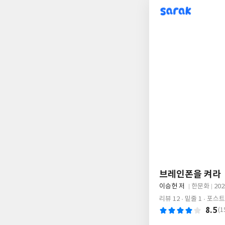
sarak
브레인폰을 켜라
글
이승헌 저
한문화
20
쓴
출
출
리뷰 12
밑줄 1
포스트
이
판
판
8.5
(1
사
일