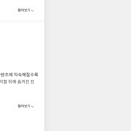
질을 높이는 '휴먼테
펼쳐보기
Education
워라》《뇌파진동》
》《내가 나를 낳는
했다》 등 40여 권에
 4대 일간지 베스트
 콘텐츠에 익숙해질수록
리함 뒤에 숨겨진 진
을 회복하는 일이다.
펼쳐보기
나 자신과 깊이 연결되
되는 시스템이다. 브
환한다는 뜻이다. 지