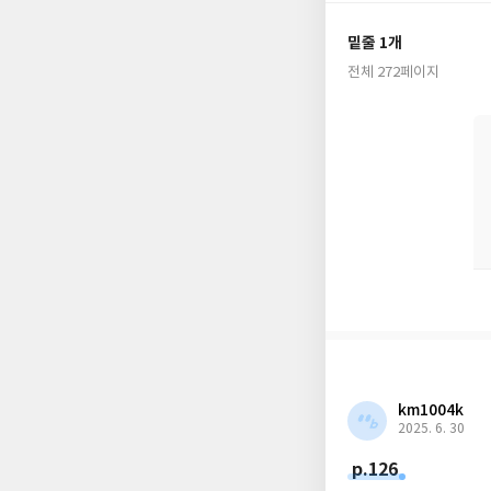
금 우리에게 필요한 
이다.
밑줄 1개
전체 272페이지
이 책은 디지털 중독
폰을 활성화하고, AI
km1004k
2025. 6. 30
p.126