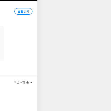
이끌 힘을 회복하는 일
밑줄 긋기
포츠 등을 통해 브레인
최근 작성 순