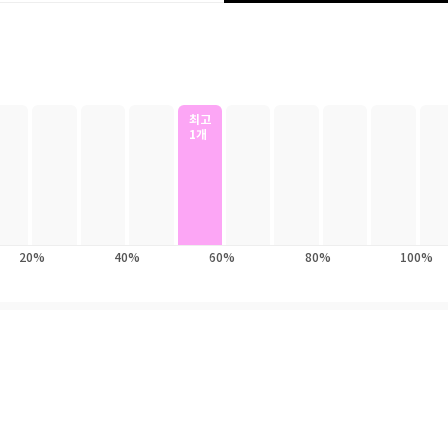
것은 스마트폰에 빼앗긴 뇌를 되찾는 일, 내 삶의 방향을 스스로 선택하고 
에서 벗어나는 명상과 감각 훈련, 몸·마음·뇌의 균형을 회복하는 브레인 스
 시대에 삶의 주인이 되는 뇌활용 기술을 제시한다.
최고
1개
20%
40%
60%
80%
100%