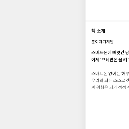
그가 정립한 뇌교육은
크놀로지Human Tec
Day)'이 지정되었다.
책 소개
지은 책은 《힐링 
《대한민국에 이런 
분야
자기계발
다》《브레인폰을 켜라
이른다. 2011년 
스마트폰에 빼앗긴 당
셀러에 올랐다.
이제 ‘브레인폰’을 켜
www.ilchi.net | w
스마트폰 없이는 하루
우리의 뇌는 스스로 
짜 위험은 뇌가 점점
뇌를 되찾는다는 것은
그 중심에 '브레인폰
는 내면의 통로이다.
레인폰을 켠다는 것은 