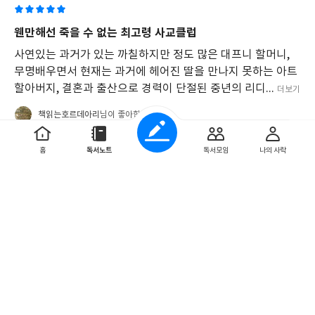
는
친
웬만해선 죽을 수 없는 최고령 사교클럽
구
를
사연있는 과거가 있는 까칠하지만 정도 많은 대프니 할머니,
사
무명배우면서 현재는 과거에 헤어진 딸을 만나지 못하는 아트
귀
할아버지, 결혼과 출산으로 경력이 단절된 중년의 리디...
더보기
고,
데
책읽는호르데아리
님이 좋아합니다
이
트
앱
1
0
홈
독서노트
독서모임
나의 사락
을
통
해
miriks1123
자
2025. 7. 11
신
을
변
화
웬만해선 죽을 수 없는 최고령 사교 클럽
시
"데이팅 앱, TV 오디션, 할매 뱅크시... 지금까지 이런 노인들
키
려
은 없었다!"한 번씩 노년의 삶에 대해 떠올려 보게 되는 거 같
는
아요. 어떤 모습으로 살고 있을까 어떠한 변화 속에서 ...
더보기