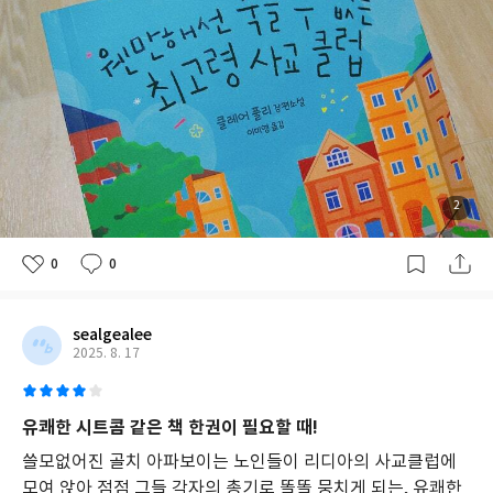
함
을
풀
어
가
는
과
정
을
그
2
린
다.
주
0
0
인
공
대
프
sealgealee
니
2025. 8. 17
는
일
흔
유쾌한 시트콤 같은 책 한권이 필요할 때!
이
라
쓸모없어진 골치 아파보이는 노인들이 리디아의 사교클럽에
는
모여 앉아 점점 그들 각자의 총기로 똘똘 뭉치게 되는, 유쾌한