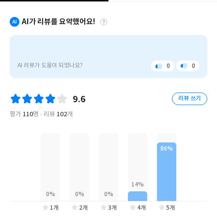
는 최고령 사교 클럽』(How to Age Disgracefully)이 창비교육
의 새로운 단행본 브랜드 ‘책깃’에서 출간되었다. 2017년에 데뷔해
AI가 리뷰를 요약했어요!
논픽션과 픽션을 넘나들며 다양한 작품 활동을 해온 클레어 풀리는
뉴욕 타임스 베스트셀러에 오르고 BBC Radio 2 북클럽에 선정되
"웬
는 등 작품성과 대중성을 동시에 인정받는 작가이다. 결함 있는 인간
만
들 간의 관계와 연결을 유쾌하게 그리며 불완전한 이들이 서로를 구
해
AI 리뷰가 도움이 되었나요?
0
0
좋
아
원하는 서사로 공감과 유대를 이끌어내는 데 탁월한 작가 클레어 풀
선
아
쉬
리가 이번에는 코미디로 완전 무장한 소설로 한국 독자를 찾는다.
죽
요
워
요
을
9.6
리뷰 쓰기
수
『웬만해선 죽을 수 없는 최고령 사교 클럽』은 영국 런던의 작고
없
평가
110
명
리뷰
102
개
평범한 마을 해머스미스에 위치한 주민센터를 배경으로 기세 넘치
는
는 노인들이 만들어가는 세대 대통합 이야기다. 노인들, 19세 미혼
최
고
부, 말을 하지 못하는 5세 어린이, 이민자, 경력 단절 중년 여성 등
령
삶이라는 무대 바깥으로 쫓겨난 듯 어느새 사회에서 보이지 않는 존
사
재가 되어버린 이들이 괴팍하지만 호탕한 70세 할머니 대프니를 만
교
클
나 유쾌, 상쾌, 통쾌한 인생 반란극을 보여준다.
럽"은
나
이
1개
2개
3개
4개
5개
듦