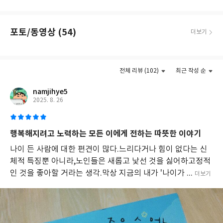
을
유
쾌
포토/동영상 (54)
더보기
하
게
풀
더보기
어
낸
전체 리뷰 (102)
최근 작성 순
소
설
namjihye5
로,
2025. 8. 26
다
양
한
행복해지려고 노력하는 모든 이에게 전하는 따뜻한 이야기
인
물
나이 든 사람에 대한 편견이 많다.느리다거나 힘이 없다는 신
들
체적 특징뿐 아니라,노인들은 새롭고 낯선 것을 싫어하고정적
이
인 것을 좋아할 거라는 생각.막상 지금의 내가 '나이가 ...
더보기
서
로
의
어
색