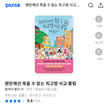
sarak
웬만해선 죽을 수 없는 최고령 사교 클럽
리뷰
리스트
구매
웬만해선 죽을 수 없는 최고령 사교 클럽
글
클레어 풀리 저
책깃
2025년 5월 12일
쓴
출
출
리뷰 102
밑줄 1
포스트 2
리스트 17
이
판
판
9.6
(110)
사
일