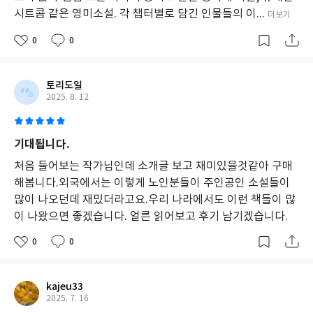
나
시트콤 같은 영미소설. 각 챕터별로 담긴 인물들의 이...
더보기
이
에
0
0
도
전
을
그
토리도일
리
2025. 8. 12
워
하
며
기대됩니다.
새
로
처음 들어보는 작가님인데 소개글 보고 재미있을것같아 구매
운
해봅니다.외국에서는 이렇게 노인분들이 주인공인 소설들이
삶
많이 나오던데 재밌더라고요.우리 나라에서도 이런 책들이 많
을
이 나왔으면 좋겠습니다. 얼른 읽어보고 후기 남기겠습니다.
시
작
0
0
하
려
한
다.
kajeu33
그
2025. 7. 16
녀