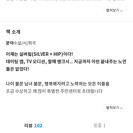
를 운영하기 시작했다. 음주 문제를 자각하고 고군분투하며 일상을
펼쳐보기
회복해가는 과정을 블로그에 기록하면서 작가는 같은 문제를 겪고
있는 수많은 사람들에게 도움을 주었고, 스스로도 완전히 술을 끊는
데 성공했다. 그리고 이 경험을 바탕으로 2017년 첫 책인 『금주 다
책 소개
이어리』를 출간했다.
분야
소설/시/희곡
『진실 프로젝트』는 작가의 두번째 책이자 소설 데뷔작으로, 자신
의 삶에 관한 단 하나의 진실을 적은 노트가 손에서 손으로 전해지
이제는 실버힙(SILVER + HIP)이다!
며, 완벽한 타인이었던 여섯 명의 삶에 새로운 인연과 기분좋은 변
데이팅 앱, TV 오디션, 할매 뱅크시… 지금까지 이런 끝내주는 노인
화가 찾아오는 이야기를 유쾌하고 따뜻하게 그린다. 이 책은 출간되
들은 없었다!
기도 전에 프랑크푸르트도서전에서 커다란 화제를 모으며 전 세계
에 계약되었고, 출간 즉시 뉴욕 타임스 베스트셀러에 오르고 29개
나이 불문 남녀 불문, 행복해지려고 노력하는 모든 이들을
국에서 번역·출간되었다.
조금 수상하고 꽤 많이 특별한 주민센터로 초대합니다
『5번 플랫폼의 사람들』은 매일 같은 기차를 타고 출퇴근하는 사
람들이 우연한 사건을 계기로 우정을 쌓아나가며 서로의 삶의 문제
한 번 들으면 절대 잊을 수 없는 매콤 쌉싸름한 명언을 쏟아내며 세
펼쳐보기
를 함께 풀어나가는 이야기를 다룬 소설로, “웃음이 터져나올 정도
상을 뒤집어엎는 ‘할매 할배’가 드디어 한국에 상륙했다! 미국을 넘
로 재밌으면서도 기분좋은 온기를 선사한다”는 평을 들으며 커다란
어 영국, 프랑스, 독일, 스웨덴, 대만 등 14개국에 출간되어 전 세계
사랑을 받았다.
102
리뷰
1
밑줄
독자들을 사로잡은 클레어 풀리의 장편소설 『웬만해선 죽을 수 없