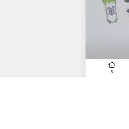
홈
0
0
wgpdnjs
2025. 11. 16
p.13
어떠한 일이 말할 수