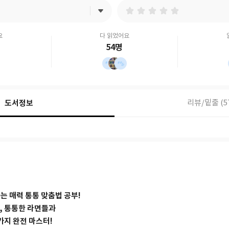
요
다 읽었어요
54명
도서정보
리뷰/밑줄 (5
는 매력 통통 맞춤법 공부!
, 통통한 라면들과
가지 완전 마스터!