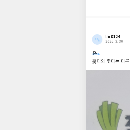
이, 비빔이, 컵라면 
각 김밥 등 사랑스러
할 것입니다.
lhr0124
2026. 3. 30
p.
쫒다와 좇다는 다