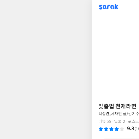
sarak
맞춤법 천재라면
글
박정란,서재인 글/김기수
쓴
리뷰 55
밑줄 2
포스트 
이
9.3
(1