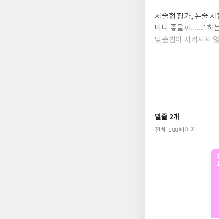
서술형 평가, 논술 시
마나 좋을까…….’ 하
맞춤법이 지켜지지 않
알아도, 외워도, 자
이 바로 맞춤법 공부
「똥볶이 할멈」 시리
“내가 ○○ 천재라면
재라면』은 온라인 줄
밑줄 2개
도 다른 어휘가 자주
전체 188페이지
누구나 한 번쯤 먹어
나는 맵고, 짜고, 
특히 성격이 정반대인
은 물론, 우정이라는
「똥볶이 할멈」 시리
평하였으며, 사랑스럽