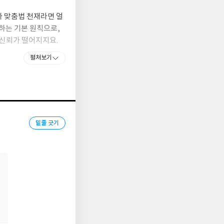
가 맞춤법 천재라면 얼
달하는 기본 원칙으로,
 신뢰가 떨어지지요.
앞두고서야 후회하는 것
펼쳐보기
천재라면」 시리즈에는
첫 권인 『맞춤법 천
 어린이, 소리도 뜻
밑줄 긋기
생생하게 펼쳐지지요.
 준비 과정에서 일어
도록 구성하였습니다.
체계적인 맞춤법 학습
 잡은 놀라운 책이라고
순한맛, 짜장이, 너굴