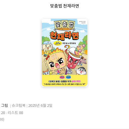
맞춤법 천재라면
 그림
슈크림북
2025년 6월 2일
출
출
28
리스트 88
판
판
00)
사
일