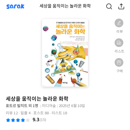
sarak
세상을 움직이는 놀라운 화학
리뷰
리스트
구매
세상을 움직이는 놀라운 화학
글
표트르 발치트 외 1명
미디어숲
2025년 6월 10일
쓴
출
출
리뷰 12
밑줄 4
포스트 88
리스트 18
이
판
판
9.3
(15)
사
일