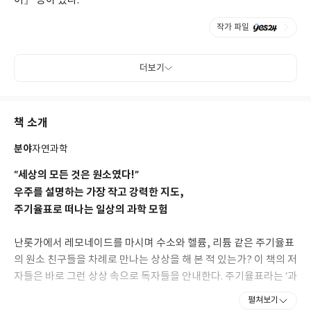
어』 등이 있다.
작가 파일
더보기
책 소개
분야
자연과학
“세상의 모든 것은 원소였다!”
우주를 설명하는 가장 작고 강력한 지도,
주기율표로 떠나는 일상의 과학 모험
난롯가에서 레모네이드를 마시며 수소와 헬륨, 리튬 같은 주기율표
의 원소 친구들을 차례로 만나는 상상을 해 본 적 있는가? 이 책의 저
자들은 바로 그런 상상 속으로 독자들을 안내한다. 주기율표라는 ‘과
학자의 지도’를 따라 살아 움직이는 원소들의 세계로 떠나는 흥미진
펼쳐보기
진한 여행이다. 불에 탄 고기가 왜 몸에 안 좋은지, 소금물은 왜 전기