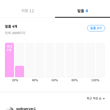
를 더 잘 통하게 하는지, 금과 황동은 어떻게 구별할 수 있는지 등등,
4
12
밑줄
리뷰
이 책은 이런 질문에 단순한 설명이 아니라 ‘이야기와 실험’으로 대
답한다.
밑줄 4개
밑줄 긋기
가장 단순한 원소인 수소를 시작으로 헬륨의 태양 기원, 리튬의 레
전체 288페이지
모네이드, 베릴륨이 들어간 에메랄드, 슬라임을 만들어주는 보락스
까지…, 각 원소는 살아있는 캐릭터처럼 등장하며, 과학자들의 실수
와 발견은 마치 모험 이야기처럼 흥미진진하다. 그 사이사이로 독자
최고
3개
들은 부엌에서 전기 전도 실험을 해 보고, 달걀흰자에 산(酸)을 떨어
뜨리고, 은현잉크로 비밀 편지를 쓰며, 과학과 조금씩 가까워진다.
게다가 이 모든 설명은 위트 있고 친근하면서도 개성이 넘치는 멋진
삽화와 함께한다.
20%
40%
60%
80%
100%
주기율표가 두려웠던 독자도, 암호 같은 공식 앞에서 포기했던 독자
도, 이 책을 읽다 보면 어느새 웃고 놀라고 배우며 책장을 넘기게 된
다. 이 책은 청소년에게는 가장 좋은 과학 입문서가 되고, 어른에게
최근 작성 순
는 잊고 있던 과학의 감각을 일깨우며, ‘과학 머리’가 부족하다고 느
끼는 이들에게는 최소한의 과학 교양서가 되어 줄 것이다.
webserver1