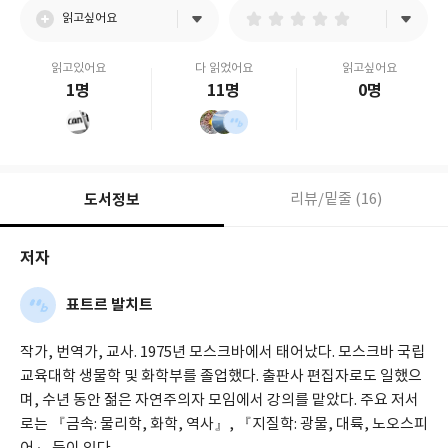
읽고싶어요
읽고있어요
다 읽었어요
읽고싶어요
1명
11명
0명
도서정보
리뷰/밑줄 (16)
저자
표트르 발치트
작가, 번역가, 교사. 1975년 모스크바에서 태어났다. 모스크바 국립
교육대학 생물학 및 화학부를 졸업했다. 출판사 편집자로도 일했으
며, 수년 동안 젊은 자연주의자 모임에서 강의를 맡았다. 주요 저서
로는 『금속: 물리학, 화학, 역사』, 『지질학: 광물, 대륙, 노오스피