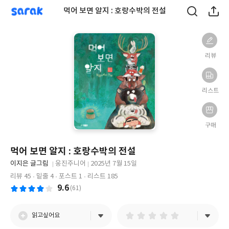
sarak
먹어 보면 알지 : 호랑수박의 전설
리뷰
리스트
구매
먹어 보면 알지 : 호랑수박의 전설
글
이지은 글그림
웅진주니어
2025년 7월 15일
쓴
출
출
리뷰 45
밑줄 4
포스트 1
리스트 185
이
판
판
9.6
(61)
사
일
읽고싶어요