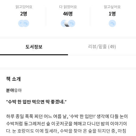
읽고있어요
다 읽었어요
읽고싶어요
2명
46명
1명
도서정보
리뷰/밑줄 (49)
책 소개
분야
유아
“수박 한 입만 먹으면 딱 좋겠네.”
하루 종일 푹푹 찌던 어느 여름 날, ‘수박 한 입만!’ 생각에 다들 눈이
수박처럼 둥그레져선 숲 이곳저곳을 헤매고 다니던 밤의 이야기이
다. 눈 호랑이도 이에 질세라, 수박을 찾아 온 숲을 뒤지던 중, 마침