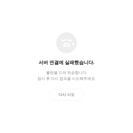
네
트
워
크
오
서버 연결에 실패했습니다.
류
불편을 드려 죄송합니다.
잠시 후 다시 접속을 시도해주세요.
다시 시도