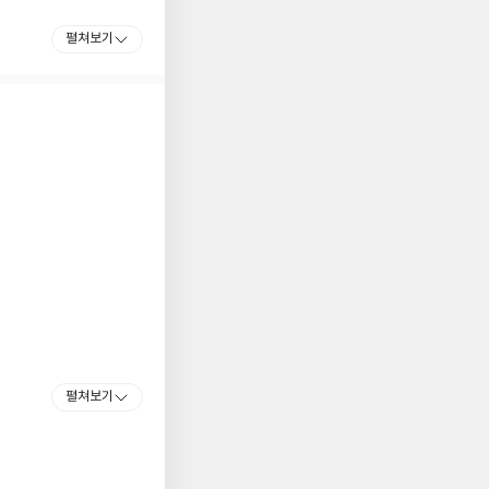
펼쳐보기
. 이 시기에 우연히
 본성의 어두운 면에
쓰던 경험은 후에 로보
, 유명 범죄심리학자
린이 처음으로 등장하
 판권이 팔리며 그해 최
계적 베스트셀러 작가를
처음으로 등장시킨 『굿
CWA가 최고의 스릴러소
od』가 수상하면서 로보
편 『라이프 오어 데
펼쳐보기
비 중이다.