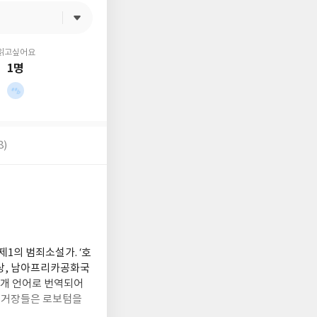
읽고싶어요
1명
8)
1의 범죄소설가. ‘호
학상, 남아프리카공화국
25개 언어로 번역되어
의 거장들은 로보텀을