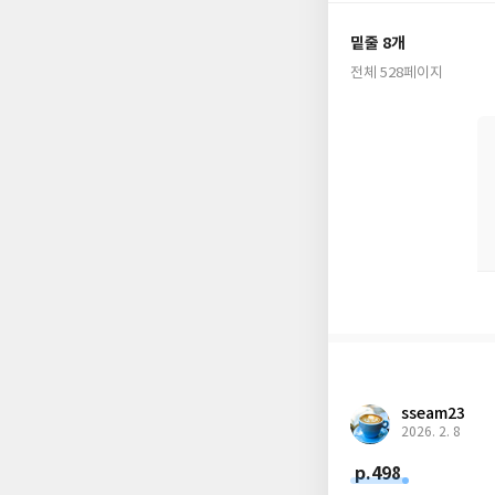
전 세계 50여 개국 
밑줄 8개
이 이어져온 인기 미스
전체 528페이지
선을 보인 심리학자 
대 중반의 남성으로서
비범한 해결자로 변함
론 영국과 유럽 대륙
TV 시리즈로 방영되
수상한 마이클 로보텀
작품인 《라이프 오어
《디 아더 와이프》에서
과 십 대의 작은딸을
아내의 죽음으로 어느 
에 그를 찾아온 사건
러졌다는 것만큼 조 
sseam23
럴 리 없다고 열렬히
2026. 2. 8
는 조가 가족 안팎에서
p.498
서 깊은 공감대를 만들