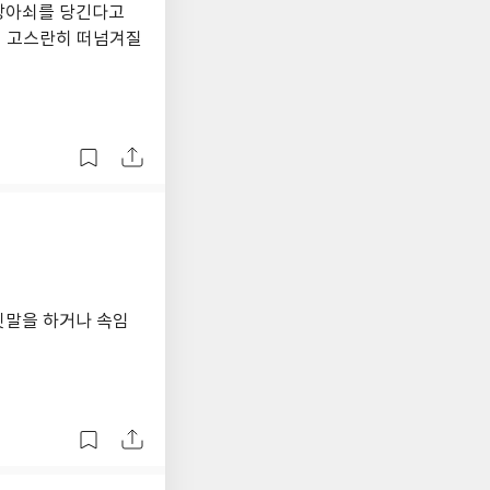
 방아쇠를 당긴다고
럴 분이 아니라는 자식
게 고스란히 떠넘겨질
 환멸은 작품 전체에 반
 작가 특유의 긴박감
만 우리가 되새겨야만
짓말을 하거나 속임