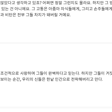
 않았다고 생각하고 있죠? 어쩌면 정말 그런지도 몰라요. 하지만 그
 아들이 죽게 된 건 다른 이들 탓이라는 부모의 믿음, 우리 아버진 절대 그
수 있는 건 아니에요. 그 고통은 아줌마 자식들에게, 그리고 손주들에
나를 버릴 리 없다는 아내의 믿음 등 가족에 대한 굳건한 신뢰와 예기치 못한
과 비탄은 전부 그들 차지가 돼버릴 거예요.
한 사람의 세계 전체가 흔들리고 뒤집어지기도 하는 이러한 가족 이야기를,
하게 구성해낸 《디 아더 와이프》는, 때로 그 자체로 미스터리와도 같지
설적으로 돌아보게 하는, 이 시대의 의미심장한 미스터리다.
무조건적으로 사랑하며 그들이 완벽하다고 믿는다. 하지만 그들이 거
 보이는 순간, 우리의 신들은 한낱 인간으로 전락해버리고 만다.