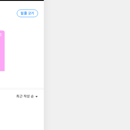
와이프》는 20년 가까
밑줄 긋기
전에서 미스터리계에 첫
3년째에 접어든 오십
로 분석하고 통찰하는
고
 오스트레일리아는 물
개
스트레일리아 등지에서
골드대거상을 두 차례나
 했으며, 스탠드얼론
다.
막 대학에 진학한 큰딸
서서히 분리시켜온 이래
. 이런 비탄의 시기
최근 작성 순
서 둔기로 공격받아 쓰
밀들이다. 아버지가 그
 사건을 해결해야만 하
 거치게 되는 통과의례로
 거짓말을 할 리 없다