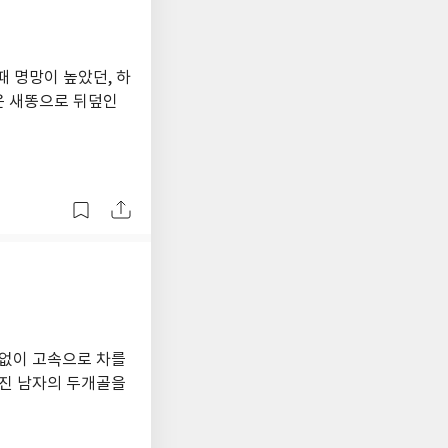
때 명망이 높았던, 하
은 새똥으로 뒤덮인
 없이 고속으로 차를
러진 남자의 두개골을