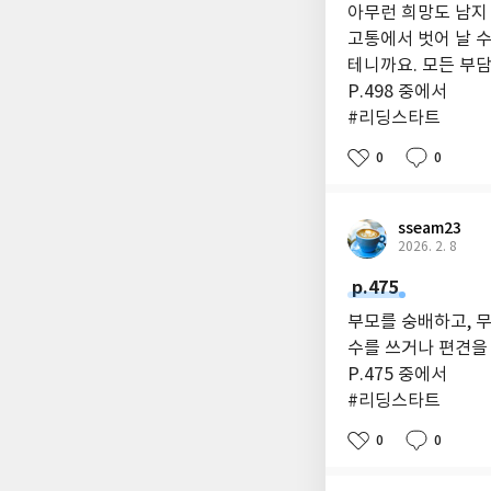
아무런 희망도 남지
는 아버지의 믿음, 내
고통에서 벗어 날 
의 믿음, 내 남편이 
테니까요. 모든 부담
복적으로 등장한다. 
P.498 중에서
넘치는 필력으로 탁월
#리딩스타트
할 가족의 가치를 역
0
0
sseam23
2026. 2. 8
p.475
부모를 숭배하고, 
수를 쓰거나 편견을
P.475 중에서
#리딩스타트
0
0