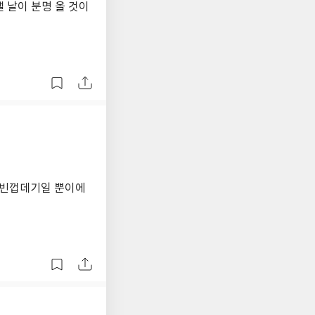
 날이 분명 올 것이
는 빈껍데기일 뿐이에