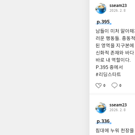
sseam23
2026. 2. 8
p.395
남들이 미처 알아채
러운 행동들. 충동적
된 영역을 지구본에
신화적 존재와 바다
바로 내 역할이다.
P.395 중에서
#리딩스타트
0
0
sseam23
2026. 2. 8
p.336
침대에 누워 천장을