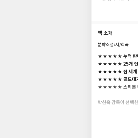
호주의 시골 마을에서
악명 높은 탈옥수 레
매혹된다. 그 외에도 
책 소개
텀이 범죄자의 심리를
분야
소설/시/희곡
1990년대 영국으로
와의 인터뷰를 계기로
★★★★★ 누적 판
는 작품인 『용의자Th
★★★★★ 25개 
고의 화제작이 되었다
★★★★★ 전 세계 
★★★★★ 골드대거
2015년에 로보텀은 
★★★★★ 스티븐 
제치고 CWA 골드대
걸, 배드 걸』로 다시
설에 수여하는 이언 플
박찬욱 감독이 선택한
텀은 ‘조 올로클린’
마이클 로보텀 신작 
스』는 〈올드보이〉,
믿고 싶지 않지만 받
잔인하고 매혹적인 어