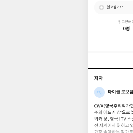
읽고싶어요
읽고있어
0명
저자
마이클 로보
CWA(영국추리작가협
주의 에드거 상’으로 
뵈커 상, 영국 ITV
전 세계에서 읽히고 있
가장 좋아하는 작가로