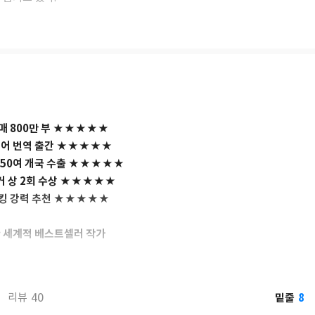
 태어난 로보텀은 1979년 시드니 〈선〉의 인턴으로 기자 생활을 시작했다
이먼드 데닝과 친구가 된 로보텀은 그의 행각을 가까이에서 지켜보면서 인간
연쇄살인마, 은행 강도, 아동 유괴범 등을 뒤쫓으며 인터뷰를 하고 기사를 
 섬뜩할 만치 정확하게 묘사하는 작가로 인정받는 밑거름이 되었다.
 건너간 로보텀은 고스트라이터로 활약하며 여러 베스트셀러를 만들어냈고
 마침내 자기 자신의 글을 쓰기 시작한다. 데뷔작이자 심리학자 조 올로클
매 800만 부 ★★★★★
e Suspect』는 2003년 프랑크푸르트 도서전에서 하루 만에 21개국에
언어 번역 출간 ★★★★★
.
50여 개국 수출 ★★★★★
 상 2회 수상 ★★★★★
스탠드얼론 작품인 『라이프 오어 데스』로 스티븐 킹, J. K. 롤링 등 세
킹 강력 추천 ★★★★★
거 상을 수상한 데 이어, 2020년에는 사이러스 헤이븐이라는 심리학자를 
금 골드대거 상을 수상하는 기염을 토했다. 거기에 그치지 않고 2021년, 
레밍 스틸대거 상을 후속작인 『그녀가 좋았을 때When She was Go
 세계적 베스트셀러 작가
 시리즈에 이어 새로운 시리즈를 성공적으로 안착시켰다는 평을 받고 있다. 한
출간!
 〈박쥐〉, 〈헤어질 결심〉 등을 연출한 박찬욱 감독이 현재 영화화를 준
아들여야 하는
8
40
밑줄
리뷰
느 가족의 세계