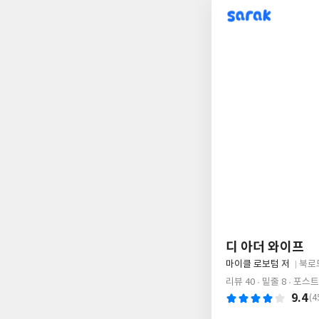
sarak
디 아더 와이프
글
마이클 로보텀 저
북로
쓴
출
리뷰 40
밑줄 8
포스트
이
판
9.4
(4
사