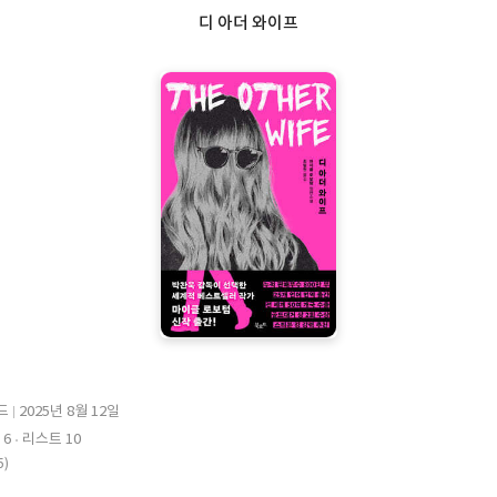
디 아더 와이프
드
2025년 8월 12일
출
 6
리스트 10
판
5)
일