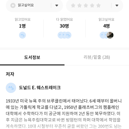
읽고싶어요
읽고있어요
다 읽었어요
읽고싶어요
1명
30명
4명
도서정보
리뷰/밑줄 (28)
저자
도널드 E. 웨스트레이크
1933년 미국 뉴욕 주의 브루클린에서 태어났다. 6세 때부터 올버니
에 있는 가톨릭계 학교를 다녔고, 1950년 플래츠버그의 챔플레인
대학에서 수학하다가 미 공군에 지원하여 2년 동안 복무하였다. 이
후 지금은 뉴욕주립대학교로 바뀐 빙엄턴의 하퍼 대학에서 학업을
계속하였다. 10대 시절부터 꾸준히 글을 써왔던 그는 200번도 넘는