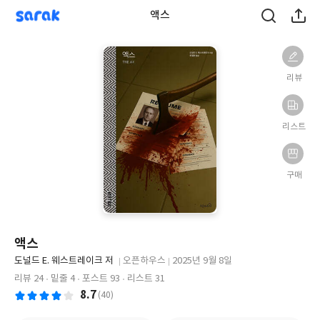
sarak
액스
리뷰
리스트
구매
액스
글
도널드 E. 웨스트레이크 저
오픈하우스
2025년 9월 8일
쓴
출
출
리뷰 24
밑줄 4
포스트 93
리스트 31
이
판
판
8.7
(40)
사
일