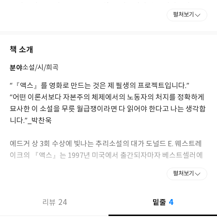
고배를 마신 끝에 1954년 SF 소설 및 미스터리 픽션 매거진에 단편
펼쳐보기
소설을 발표하며 본격적으로 작가의 길에 들어섰다. 1958년 스코트
메리디스 에이전시에서 프리리더로 일하며 46편의 단편을 집필하
였고 그중 27편을 지면에 발표하는 등 왕성한 활동을 하였다.
책 소개
1960년 첫 번째 장편소설 『머서네리 The Mercenaries』를 발표
분야
소설/시/희곡
하며 전업작가로 활동할 것을 선언한 그는 지난 2008년 12월 작고
하기까지 48년 동안 리처드 스타크, 앨런 마샬, 새뮤얼 홀트 등 다양
“『액스』를 영화로 만드는 것은 제 필생의 프로젝트입니다.”
한 필명으로 활동하였고, 로렌스 블록과 함께 셀던 로드라는 필명으
“어떤 이론서보다 자본주의 체제에서의 노동자의 처지를 정확하게
로 활동하기도 했다. 범죄소설, 특히 코믹 케이퍼 분야에서는 독보
묘사한 이 소설을 무릇 월급쟁이라면 다 읽어야 한다고 나는 생각합
적인 존재로 군림하였고, 역사소설, 미스터리 소설, SF 소설, 심지
니다.”_박찬욱
어 레즈비언 로맨스 소설까지 분야를 가리지 않고 백 권도 넘는 작품
을 발표하며 대중문학의 거장으로 자리매김했다. 세 부문에 걸쳐 에
에드거 상 3회 수상에 빛나는 추리소설의 대가 도널드 E. 웨스트레
드거 상을 세 번이나 수상한 두 명의 작가 중 하나이기도 한 그는
이크의 『액스』는 1997년 미국에서 출간되자마자 베스트셀러에
1993년 미국 미스터리작가협회로부터 미스터리 작가 최고의 영예
인 ‘그랜드마스터’ 칭호를 수여받았다. 2008년 12월 31일 아내이자
올랐으며, 『뉴욕 타임스』와 『워싱턴 포스트』에서 그해 ‘올해의
펼쳐보기
작가인 애비게일 웨스트레이크와 함께 멕시코에서 휴가를 즐기던
책’으로 선정될 만큼 대단한 인기를 끌었다. 연일 주가가 고공행진을
중 심장마비로 갑작스럽게 사망하였다.
기록하며 호황을 누렸던 1996년 미국 사회의 숨겨진 이면, 즉 산업
4
자동화에 의해 정리해고를 당했던 수많은 노동자의 운명을 다룬 이
24
밑줄
리뷰
『뉴욕을 털어라(원제 The Hot Rock)』는 도널드 E. 웨스트레이
소설에 독자들이 깊이 공감했기 때문이다.