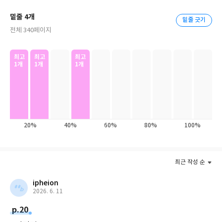
크가 남긴 대표작으로, 1970년 출간된 이래 40여 년 동안 영미 문단
에서 호평을 받아온 추리소설계의 전설이라 할 수 있는 작품이다. 특
밑줄 4개
박찬욱 감독은 『액스』의 영화화를 ‘필생의 프로젝트’로 꼽았다.
밑줄 긋기
히 한없이 소시민적인 안티히어로 ‘도트문더’는 끊임없이 후속작 출
전체 340페이지
이 공개적인 선언 이후 무려 17년이 지난 2025년 가을, 마침내,
간과 영화화 작업으로 이어지며 독자들의 사랑을 받았다. 이 작품은
「어쩔 수가 없다」라는 제목의 영화로 개봉을 앞두고 있다. 과연
1972년 피터 예이츠 감독에 의해 로버트 레드포드, 조지 시걸 주연
이 세계적인 거장이 소설 속 어떤 부분에 매료되어 영화화를 결심했
으로 영화화되어 수많은 웃음과 연민, 공감을 자아냈다.
최고
최고
최고
1개
1개
1개
는지 찾아보며 읽는 것도 아주 흥미로울 것이다.
20%
40%
60%
80%
100%
최근 작성 순
ipheion
2026. 6. 11
p.20