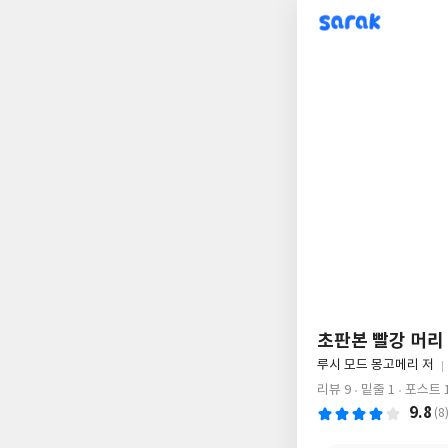
sarak
초판본 빨강 머리
글
루시 모드 몽고메리 저
쓴
리뷰 9
밑줄 1
포스트 
이
9.8
(8