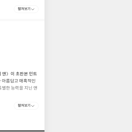
니를 잃고 캐번디시에
펼쳐보기
 감수성과 작가적 재능
 같은 감수성을 키우고
기반한 것이다. 10세
르포르스 위에서」가 처
 교사가 되었으나, 스
틈틈이 글을 써 잡지에
』 원고를 여러 출판
리 앤》이 초판본 민트
아 아름답고 매혹적인
이 훗날 『빨강 머리
특별한 능력을 지닌 앤
번디시로 돌아왔다.
 독자들의 열렬한 호
, 『레드먼드의 앤』
펼쳐보기
 1935년에는 대영제
, 1942년 토론토의