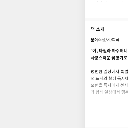
캐나다 세인트로렌스 
서 우체국을 경영하는
을 키웠다. 아버지는 
지역 신문에 시를 발
책 소개
부터 창작을 시작하였
음으로 발표되었다.
분야
소설/시/희곡
이후 샬럿타운에 있는
“아, 마릴라 아주머니
물네 살 때 외할아버
사랑스러운 꽃향기로 
시와 소설을 발표했으
사에 보냈지만 거절당
평범한 일상에서 특별
색 표지와 함께 독자
열한 살에 우연히 이웃
모험을 독자에게 선사
앤』의 모티브가 되었
1908년에 출간된 
과 함께 일상에서 행
응을 얻었다. 이듬해
등 10여 편의 속편을
앤 셜리가 당신에게 
1911년에 외할머니
“맘 설레는 봄에도 
국 훈장을 받기도 했다