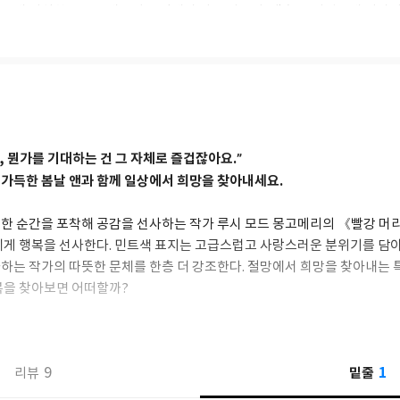
만에 위치한 프린스에드워드 섬에서 나고 자랐다. 생후 21개월만에 어머
 외조부모의 손에 맡겨져 자랐는데, 아름다운 자연 속에서 뛰놀며 섬세한
재혼하여 서부로 떠났다.‘앤’ 이야기 속 이 시골 마을에서 몽고메리는 앤과
표하며 작가로서 재능을 키워갔다. 서정적인 묘사와 표현들은 이때의 경험에 
으며, 15세 되던 해에는 샐럿타운 신문인 [패트리어트]에 시 「케이프 
 프린스 오브 웨일스 대학과 핼리팩스에 있는 댈하우지 대학에서 공부한 후
, 뭔가를 기대하는 건 그 자체로 즐겁잖아요.”
지가 돌아가시자 외할머니를 위해 캐번디시로 돌아와 우체국 일을 도왔다. 
가득한 봄날 앤과 함께 일상에서 희망을 찾아내세요.
며 신문 기자로 활동하기도 했다. 이후 18개월 만에 완성한 『빨간 머리 앤
하고, 2년 뒤 다시 수정해 보스턴 출판사에 보내 비로소 출간했다.
한 순간을 포착해 공감을 선사하는 작가 루시 모드 몽고메리의 《빨강 머
에게 행복을 선사한다. 민트색 표지는 고급스럽고 사랑스러운 분위기를 담
 독신 남매의 집에 어린 조카딸이 와서 사는 것을 보고 짧은 글을 썼던 것
하는 작가의 따뜻한 문체를 한층 더 강조한다. 절망에서 희망을 찾아내는 
다. 재혼한 아버지와 잠시 함께 살았지만, 계모와의 불화와 향수병으로 캐
『빨강머리 앤』의 희망적이고 명랑한 고아 여자아이의 성장 이야기는 캐나다
복을 찾아보면 어떠할까?
인 1908년 미국에서 출간된 후 세계적인 인기를 끌어서 『에이번리의 앤』
 발표했다.
전한다.
가 돌아가시자 약혼자였던 이완 맥도널드 목사와 결혼한 뒤, 작가로 활동하며
1
9
밑줄
리뷰
당신이 계속 행복했으면 좋겠습니다.”
. 1941년 몽고메리는 약물에 의존해야 할 정도로 건강이 극도로 악화되었고