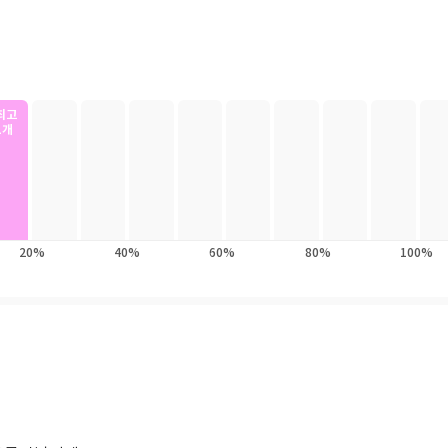
상으로 떠났다.작품은 향토를 무대로 하여 순진한 소녀가 인생 행로를 걸어
내일은 아직 아무 실수도 저지르지 않은 새로운 날이에요!”
청춘 소설인 동시에 가정 소설을 많이 썼다. 1942년 68세에 세상을 떠난 그
넌 내일도 실수를 수두룩이 저지를 거야.”
 남겼으며, 2009년에는 그녀의 아들이 단편과 시를 묶어 『블라이스가의
‘앤 셜리’의 명랑하고 엉뚱한 성장소설
최고
는 고급스러움의 끝판왕 《빨강 머리 앤》
1개
랑스러운 아이”라는 마크 트웨인의 말마따나, 역대 최강의 러블리 캐릭터 ‘
원제: 초록 지붕 집의 앤 Anne of Green Gables)이다. ‘초록 지붕 집
과 긍정의 에너지로 어려움들을 돌파해 가는, 세계에서 가장 유쾌한 성장
 자전적 삶이 녹아 있어서 등장인물 묘사가 생생하고, 특히 서정적인 자연을
20%
40%
60%
80%
100%
 배경인 프린스에드워드 섬은 항상 팬들로 북적이고, 이 책은 TV 애니메이
으로 꼽힌다.