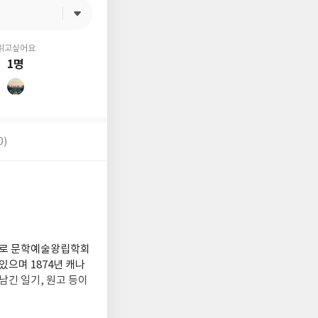
읽고싶어요
1명
0)
최초로 문학예술왕립학회
있으며 1874년 캐나
남긴 일기, 원고 등이