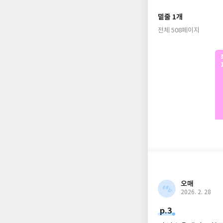
저택에서 68세로 세
“마릴라 아주머니, 
해 가는 과정을 그린 
밑줄 1개
“내 보증하마. 앤, 
소설과 2권의 시집을
전체 508페이지
사랑스러운 사고뭉치 
민트색 표지와 함께하
“앨리스 이래 가장 사
권인 《빨강 머리 앤》(
소녀가 엉뚱한 상상력
루시 M. 몽고메리의
하다. 그래서 소설의
꼭 읽어봐야 할 고전
오매
2026. 2. 28
p.3