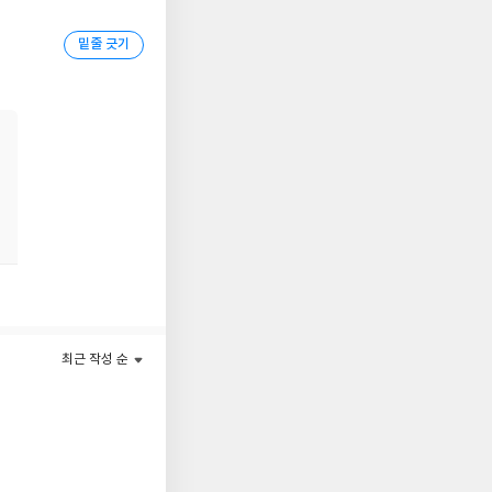
가며 꺾이지 않고 성장
녀는 생전에 20여 권의
밑줄 긋기
 단편들』을 출간했다.
앤 셜리’ 이야기의 첫
’에 실수로 입양된 고아
소설이다. 캐나다 작가
 서술한 문장들이 탁월
션 에피소드를 넘어서
최근 작성 순