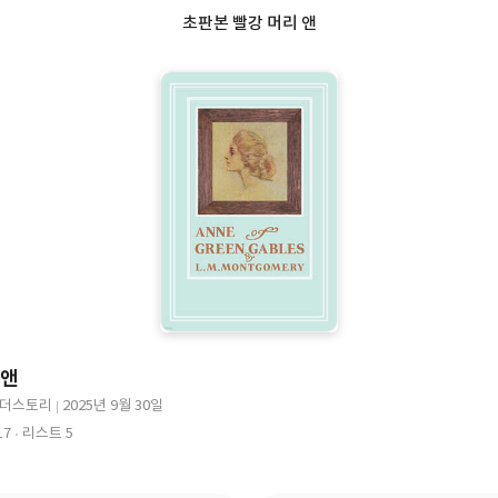
초판본 빨강 머리 앤
 앤
더스토리
2025년 9월 30일
출
출
17
리스트 5
판
판
)
사
일