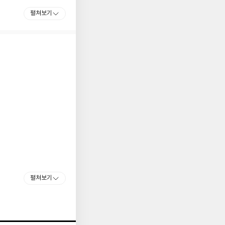
서 교수직을 그만두었
펼쳐보기
에 매진했다. 겨울에는
리고 과학에 대한 비
마감했다.
자’라고 부르며 규범과
로 자신의 삶을 창조하
 뛰어넘어 새로운 가치
로 집대성됐고 철학은
으며, 『반시대적 고
상으로 하였다. 이 사
가치전환을 시도하기에
83~1885)를 펴냈는
인 생의 최고 형식을
 철학의 주요 사상은
펼쳐보기
7)에 이어 『권력에의
내가 옳다고 믿는 길
함, 게으름, 인간의
보는 세상에서 다르게
 있으며 수없이 많은