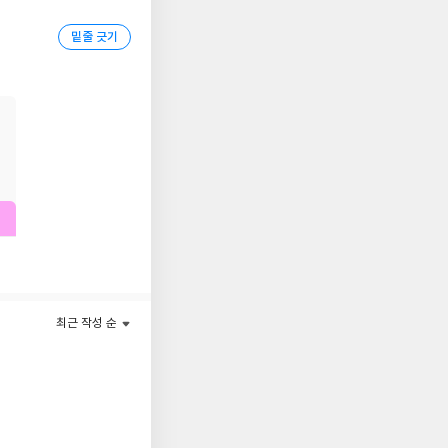
밑줄 긋기
지만 결국 끝까지 함
. 세상이 아무리 외
록 세워야 하는 것은
기 위한 니체식 사고법
였다. 남이 정한 정
라. 타인이 세워놓은
 것까지 사랑하는 것이
최근 작성 순