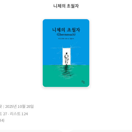
니체의 초월자
읏
2025년 10월 28일
출
 27
리스트 124
판
34)
일