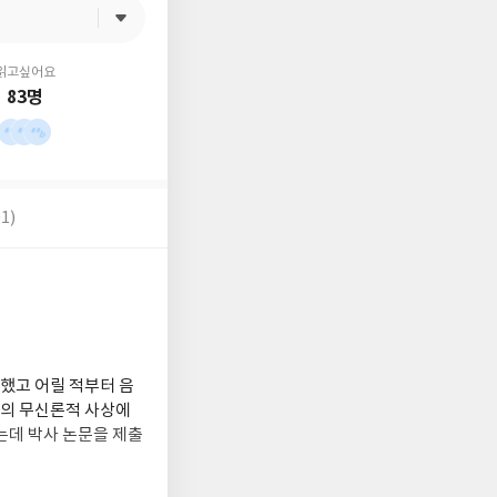
읽고싶어요
83명
1)
생했고 어릴 적부터 음
자의 무신론적 사상에
데 박사 논문을 제출