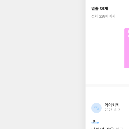
고통 앞에서 좌절하는
밑줄 39개
전체 228페이지
그런 현대인에게 니체
께해야 할 사람은 나 
롭고 고독해져도 내가
나만의 기준이다. 이
을 보여준다. 니체의 
답이 아닌 스스로의 
가치를 따르지 말고 내
다.
와이키키
2026. 8. 2
p.