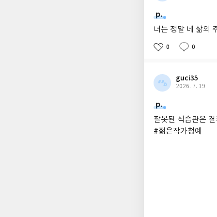
p.
너는 정말 네 삶의 
0
0
guci35
2026. 7. 19
p.
잘못된 식습관은 결
#젊은작가청예