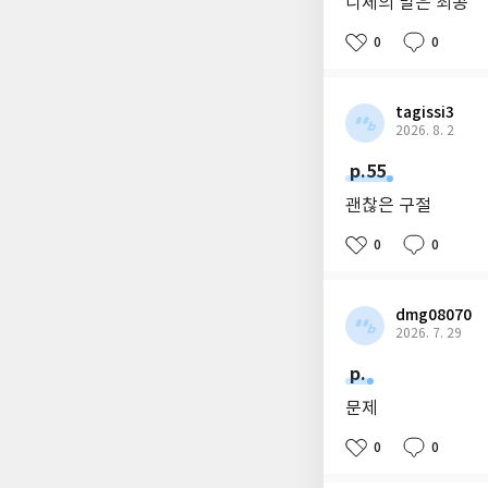
니체의 말은 최공
0
0
tagissi3
2026. 8. 2
p.55
괜찮은 구절
0
0
dmg08070
2026. 7. 29
p.
문제
0
0