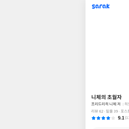
sarak
니체의 초월자
글
프리드리히 니체 저
히
쓴
출
리뷰 62
밑줄 39
포스트
이
판
9.1
(1
사