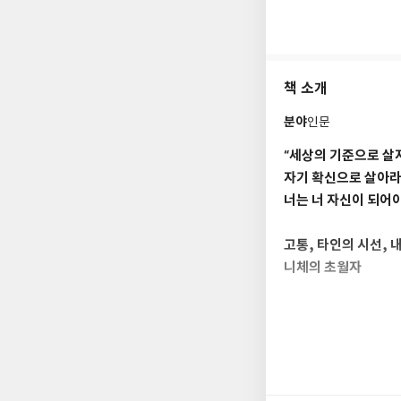
1869년부터 스위스
다. 편두통과 위통에
따뜻한 이탈리아에서 
평을 썼다. 그러던 중
책 소개
니체는 인간에게 참회
분야
인문
사상을 깨려고 했다. 
는 주체와 세계의 지
“세상의 기준으로 살
를 만들어내는 인간을
자기 확신으로 살아라
철학 분야를 넘어 실
너는 너 자신이 되어야
『비극의 탄생』(18
고통, 타인의 시선, 
찰』(1873~1876
상은 『인간적인, 너
니체의 초월자
이른다. 『여명』(18
데 ‘신은 죽었다’라
『니체의 초월자』는 
보임은 물론 초인의 이
초월자가 되는 것이다.
의지』를 장기간 준비
을 스스로 선택하는 
본성과 투쟁하여 끊임
생각한다는 건 용기가