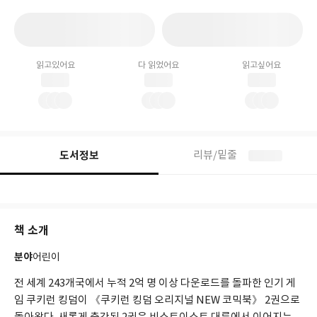
읽고있어요
다 읽었어요
읽고싶어요
도서정보
리뷰/밑줄
책 소개
분야
어린이
전 세계 243개국에서 누적 2억 명 이상 다운로드를 돌파한 인기 게
임 쿠키런 킹덤이 《쿠키런 킹덤 오리지널 NEW 코믹북》 2권으로