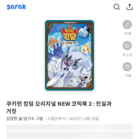
sarak
리뷰
리스트
구매
쿠키런 킹덤 오리지널 NEW 코믹북 2 : 진실과
거짓
글
김강현 글/김기수 그림
서울문화사
2025년 12월 29일
쓴
출
출
이
판
판
사
일