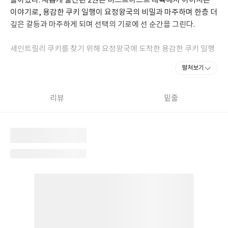
돌아왔다. 새롭게 출간된 2권은 비스트이스트 대륙에서 이어지는
이야기로, 용감한 쿠키 일행이 요정왕국의 비밀과 마주하며 한층 더
깊은 갈등과 마주하게 되며 선택의 기로에 선 순간을 그린다.
세인트릴리 쿠키를 찾기 위해 요정왕국에 도착한 용감한 쿠키 일행
은 요정 쿠키들의 수상한 태도와 엇갈린 소문 속에서 혼란에 빠진다.
펼쳐보기
봉인수를 지키는 요정왕 쿠키와 수은기사 쿠키의 수상한 행동, 그리
고 쉐도우밀크 쿠키의 의심을 부추기는 말들까지 더해지며 상황은
점점 복잡해진다. 과연 요정 쿠키들은 적일까, 아군일까?
리뷰
밑줄
이 과정에서 용감한 쿠키와 퓨어바닐라 쿠키는 ‘소문을 믿을 것인
가, 직접 확인할 것인가’, ‘의심하기 보다 신뢰할 수 있는가’라는 중
요한 질문을 하게 된다. 오해와 갈등, 잘못된 선택으로 인해 위기가
찾아오지만, 용감한 쿠키와 퓨어바닐라 쿠키는 자신을 돌아보고 서
로의 진심을 이해하며 다시 힘을 모은다.
이번 2권에서는 요정왕국에서 벌어지는 사건과 함께, 비스트의 힘
이 깨어나는 결정적인 순간이 그려지며 이야기가 한층 긴장감 있게
전개된다. 쿠키들은 눈앞의 두려움과 혼란 속에서도 책임 있는 선택