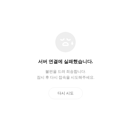
네
트
워
크
오
서버 연결에 실패했습니다.
류
불편을 드려 죄송합니다.
잠시 후 다시 접속을 시도해주세요.
다시 시도