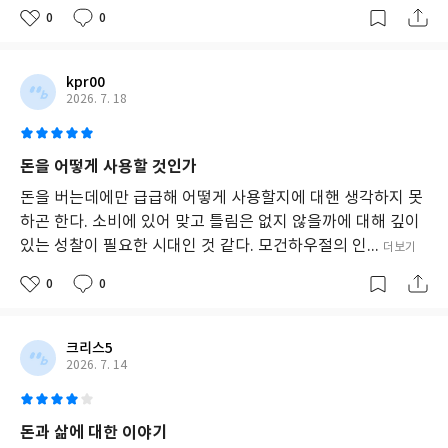
은
0
0
단
순
한
수
kpr00
단
2026. 7. 18
이
아
니
돈을 어떻게 사용할 것인가
라
인
돈을 버는데에만 급급해 어떻게 사용할지에 대핸 생각하지 못
생
하곤 한다. 소비에 있어 맞고 틀림은 없지 않을까에 대해 깊이
의
있는 성찰이 필요한 시대인 것 같다. 모건하우절의 인...
더보기
지
렛
0
0
대
이
며,
진
크리스5
정
2026. 7. 14
한
자
유
돈과 삶에 대한 이야기
는