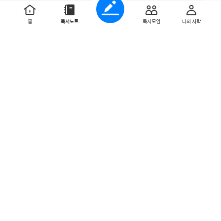
『돈의 방정식』은 『돈의 심리학』을 쓴 모건 하우절의 신간
으로 '경제적 자유'를 위해 우리가 추구해야 할 방향성을 제시
홈
독서노트
독서모임
나의 사락
하는 책입니다. 『돈의 심리학』이 '어떻게 부를 키울 ...
더보기
타로 밀크티
20명
님 외
이 좋아합니다
21
21
수시아
2026. 6. 8
돈에 관한 생각정리에 도움이 돼요
모건하우절 책은 돈의 심리학, 불변의 법칙에 이어 3권 다 구
매했네요. 책은 두껍지만 가독성이 좋아 2~3일만에 완독했어
요. 가장 인상깊었던 문구는 '부의 정의'였는데, 가진것...
더보기
0
0