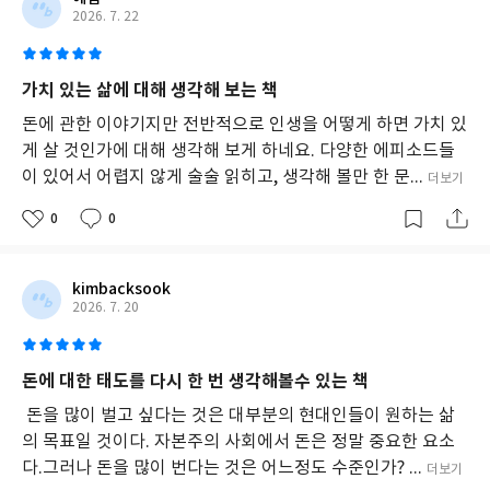
다
2026. 7. 22
는
개
인
가치 있는 삶에 대해 생각해 보는 책
적
인
돈에 관한 이야기지만 전반적으로 인생을 어떻게 하면 가치 있
게
게 살 것인가에 대해 생각해 보게 하네요. 다양한 에피소드들
임
이 있어서 어렵지 않게 술술 읽히고, 생각해 볼만 한 문...
더보기
으
로
0
0
나
아
가
도
kimbacksook
록
2026. 7. 20
독
자
들
돈에 대한 태도를 다시 한 번 생각해볼수 있는 책
을
이
돈을 많이 벌고 싶다는 것은 대부분의 현대인들이 원하는 삶
끈
의 목표일 것이다. 자본주의 사회에서 돈은 정말 중요한 요소
다.
다.그러나 돈을 많이 번다는 것은 어느정도 수준인가? ...
더보기
돈