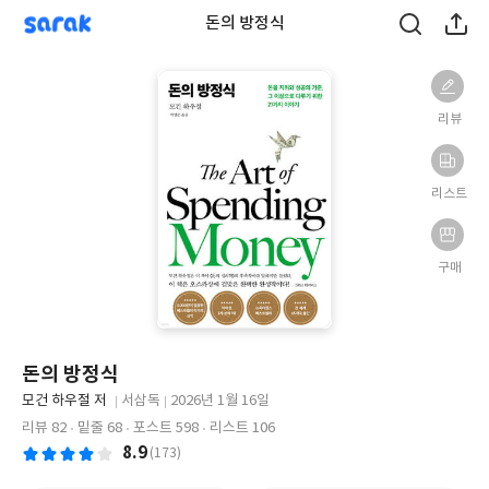
sarak
돈의 방정식
리뷰
리스트
구매
돈의 방정식
글
모건 하우절 저
서삼독
2026년 1월 16일
쓴
출
출
리뷰 82
밑줄 68
포스트 598
리스트 106
이
판
판
8.9
(173)
사
일