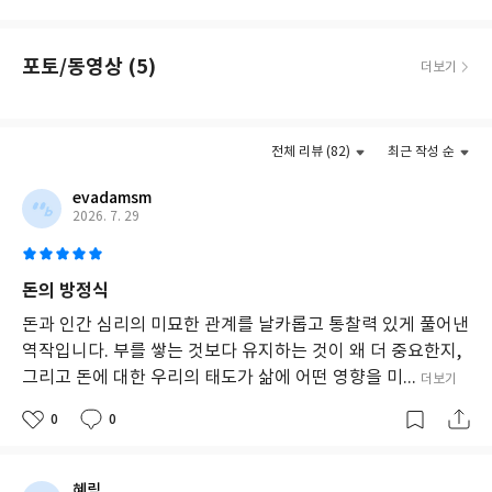
는
방
법
포토/동영상 (5)
더보기
을
제
시
하
는
전체 리뷰 (82)
최근 작성 순
책
이
evadamsm
다.
2026. 7. 29
저
자
는
돈의 방정식
물
질
돈과 인간 심리의 미묘한 관계를 날카롭고 통찰력 있게 풀어낸
적
역작입니다. 부를 쌓는 것보다 유지하는 것이 왜 더 중요한지,
부
그리고 돈에 대한 우리의 태도가 삶에 어떤 영향을 미...
더보기
에
집
0
0
착
하
기
보
혜림