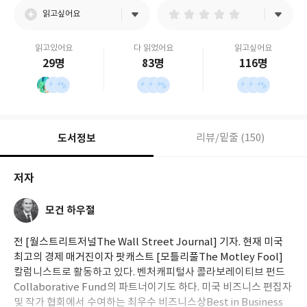
읽고싶어요
읽고있어요
다 읽었어요
읽고싶어요
29명
83명
116명
도서정보
리뷰/밑줄 (150)
저자
모건 하우절
전 [월스트리트저널The Wall Street Journal] 기자. 현재 미국
최고의 경제 매거진이자 팟캐스트 [모틀리풀The Motley Fool]
칼럼니스트로 활동하고 있다. 벤처캐피털사 콜라보레이티브 펀드
Collaborative Fund의 파트너이기도 하다. 미국 비즈니스 편집자
및 작가 협회에서 수여하는 최우수 비즈니스상Best in Business