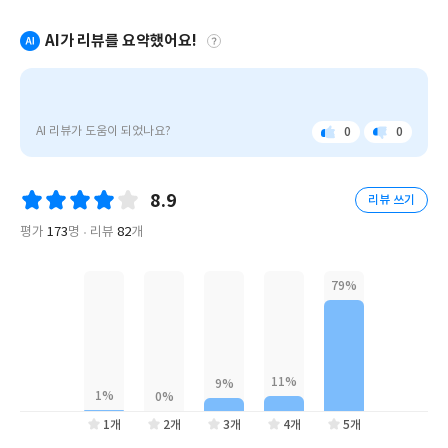
식’이다. 그에 따르면 중요한 것은 ‘가진 것’이 아닌 ‘원하는 것’이며
AI가 리뷰를 요약했어요!
이것을 어떻게 다루는가에 따라 삶의 자유와 독립이 결정된다.
미국의 석유왕 존 록펠러는 호텔에서 가장 저렴한 방을 예약하면서
"돈
의
어떤 말을 남겼을까? 찰리 멍거는 ‘돈과 자녀의 관계’에 대해 어떤 놀
방
AI 리뷰가 도움이 되었나요?
0
0
라운 조언을 남겼는가? 세계일주 요트경주 결승점 앞에서 우승 후
좋
아
정
아
쉬
보는 왜 갑자기 죽음을 택했을까? 3,000억 달러 밴더빌트 가문이 서
식"은
요
워
서히 몰락해간 과정, 수백억 연봉을 받는 미 농구선수들이 사치를
요
경
8.9
리뷰 쓰기
제
하지 않는데도 파산하는 진짜 이유 등, 돈을 잘 다루는 능력이 엑셀
적
평가
173
명
리뷰
82
개
이 아닌 자기 인식에 달려 있음을, 순간적 행복이 아닌 지속적 만족
자
을 추구하는 것이 중요함을 역사 속 일화와 실제 사례를 통해 자연스
유
럽게 깨닫게 만든다.
를
심
리
“돈은 사용할 수 있는 도구입니다. 하지만 조심하지 않으면 어느새
적
돈이 당신을 이용하게 될 것입니다.” ‘돈과 인간과 행복’에 대한 모건
부
하우절의 남다른 철학을 마주할 수 있다.
로
전
환
1개
2개
3개
4개
5개
하