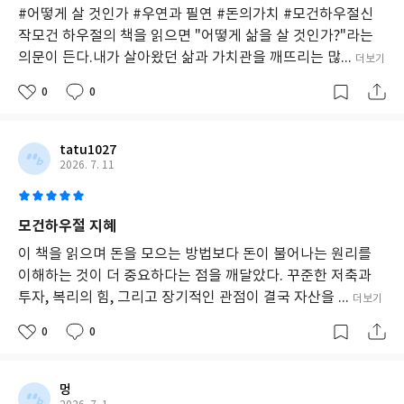
돈
#어떻게 살 것인가 #우연과 필연 #돈의가치 #모건하우절신
에
작모건 하우절의 책을 읽으면 "어떻게 삶을 살 것인가?"라는
서
의문이 든다.내가 살아왔던 삶과 가치관을 깨뜨리는 많...
더보기
독
립
0
0
하
는
것
이
tatu1027
다.
2026. 7. 11
모건하우절 지혜
이 책을 읽으며 돈을 모으는 방법보다 돈이 불어나는 원리를
이해하는 것이 더 중요하다는 점을 깨달았다. 꾸준한 저축과
투자, 복리의 힘, 그리고 장기적인 관점이 결국 자산을 ...
더보기
0
0
멍