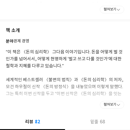
Award과 [뉴욕타임스The New York Times]의 시드니상
펼쳐보기
Sidney Award을 두 차례 수상했다. 비즈니스와 금융 분야의 가장
뛰어난 기자에게 수여하는 제럴드 롭상Gerald Loeb Award 금융
저널리즘 부문 최종 후보에 두 번 이름을 올리기도 했다.
책 소개
지난 13년간 날카로운 통찰력과 유려한 글솜씨를 발휘하여 금융과
분야
경제 경영
재정에 대한 다양한 글을 블로그와 트위터에 올렸고, 이에 수많은
열성팬을 거느리고 있다. ‘소설가의 기술을 가진 금융 작가’ ‘어려운
“이 책은 《돈의 심리학》 그다음 이야기입니다. 돈을 어떻게 벌 것
이야기를 동화처럼 들려주는 투자 멘토’ 등의 찬사를 받으며 돈과 투
인가를 넘어서서, 어떻게 현명하게 ‘벌고 쓰고 다룰 것인가’에 대한
자에 대한 편향을 일깨우고 있다. 특히 2018년 그가 블로그에 올린
철학과 지혜를 다루고 있습니다.”
보고서 ‘돈의 심리학’은 100만 명이 넘는 사람들의 열띤 호응을 얻었
다. 돈을 다룰 때 사람들에게 영향을 주는 잘못된 행동 원인, 편향,
세계적인 베스트셀러 《불변의 법칙》과 《돈의 심리학》의 저자,
결함 중 가장 중요한 20가지를 골라 정리한 그 보고서는 큰 반향을
모건 하우절이 신작 《돈의 방정식》을 내놓았으며 이렇게 말했다.
일으켰고, 이에 하우절은 관련 주제를 더욱 깊이 연구하고 확장시켜
그는 특히 이번 신작을 두고 “이번 신작은 《돈의 심리학》을 잇는
한 권의 책으로 발전시켰다. 그렇게 탄생한 첫 책 《돈의 심리학》
은 출간 전부터 월스트리트저널의 찬사를 받으며 단번에 아마존 투
완벽한 후속작”이라 칭했다. “독립과 자유가 없는 부는 또 다른 형태
펼쳐보기
자 분야 1위에 올라섰고, 출간 후 수개월이 지난 지금도 투자 분야
의 빈곤이다. 따라서 돈에 휘둘리지 않고 제대로 돈을 다루는 혜안이
상위권을 지키고 있다.
필요하다.”며 이번 책에서 이 주제를 주요하게 다루었다고 말한다.
82
리뷰
68
밑줄
모건 하우절은 ‘부=가진 것-원하는 것’이라고 정의했다. ‘돈의 방정