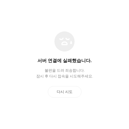
네
트
워
크
오
서버 연결에 실패했습니다.
류
불편을 드려 죄송합니다.
잠시 후 다시 접속을 시도해주세요.
다시 시도