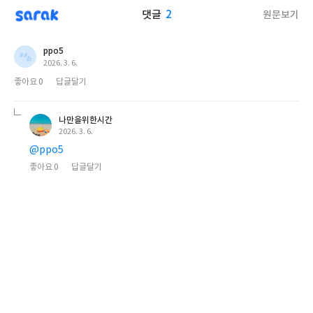
sarak
2
원문보기
댓글
ppo5
작
2026. 3. 6.
성
좋아요
0
답글달기
일
나만을위한시간
작
2026. 3. 6.
성
@ppo5
일
좋아요
0
답글달기