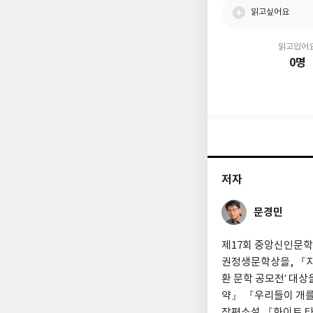
읽고싶어요
읽고있어
0명
저자
문경민
제17회 중앙신인문학
권정생문학상을, 『지
환 문학 공모전’ 대
약』 『우리들이 개를
장편소설 『화이트 타