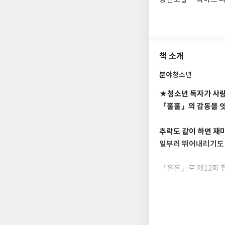
책 소개
분야
청소년
★청소년 독자가 사랑
『훌훌』의 감동을 
추락도 같이 하면 재
일부러 뛰어내리기도 
『훌훌』로 제12회 
을 받아 온 문경민 
『나는 복어』를 통해
번에는 『스카이다이빙
보여 주는 인물들로 