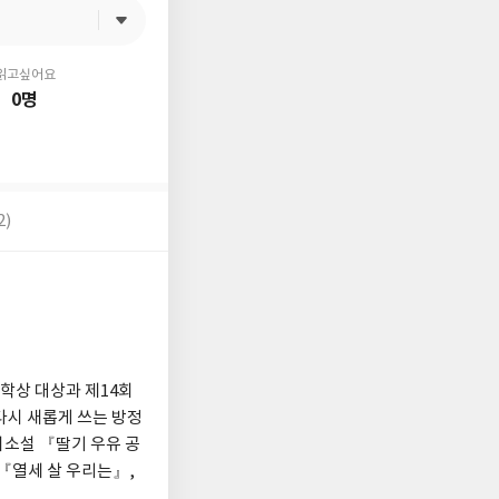
읽고싶어요
0명
2)
학상 대상과 제14회
다시 새롭게 쓰는 방정
이소설 『딸기 우유 공
『열세 살 우리는』,