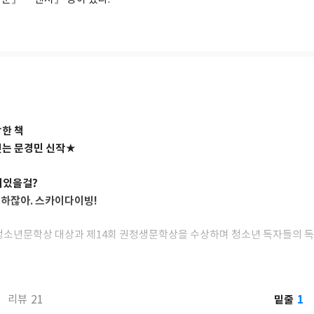
한 책
잇는 문경민 신작★
미있을걸?
하잖아. 스카이다이빙!
청소년문학상 대상과 제14회 권정생문학상을 수상하며 청소년 독자들의 
작가의 신작. 『훌훌』에서 단절된 과거를 딛고 내일을 향해 나아가는 청소년
 자신만의 꿈을 찾아 나서는 특성화고등학교 아이들의 생생한 일상을 그렸
』으로 먹먹한 감동을 전한다. 삶의 중력을 이겨내고 최선을 다해 좋은 
1
21
밑줄
리뷰
다시 한번 청소년들에게 다가간다.