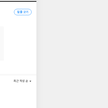
도희, 필우가 모여 각
밑줄 긋기
기보다, 서로의 손을
 삶의 무게 때문에 추
최근 작성 순