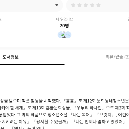
요
다 읽었어요
20명
도서정보
리뷰/밑줄 (2
상을 받으며 작품 활동을 시작했다. 『훌훌』로 제12회 문학동네청소년문
켜야 할 세계』로 제13회 혼불문학상을, 『우투리 하나린』으로 제2회 ‘
상을 받았다. 그 밖의 작품으로 청소년소설 『나는 복어』 『브릿지』, 어린
 지키려는 이유』 『용서할 수 있을까』 『나는 언제나 말하고 있었어』 
운』 『앤서』 등이 있다.