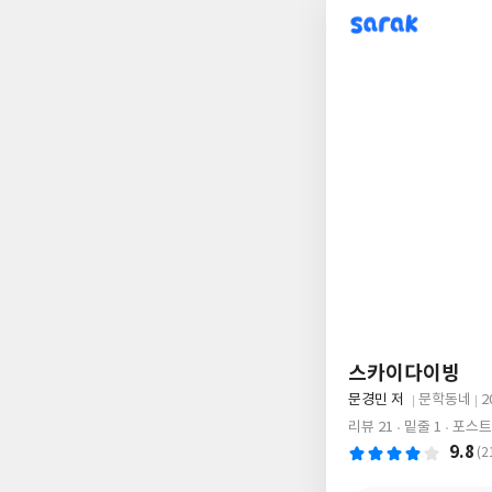
sarak
스카이다이빙
글
문경민 저
문학동네
2
쓴
출
출
리뷰 21
밑줄 1
포스트 
이
판
판
9.8
(2
사
일