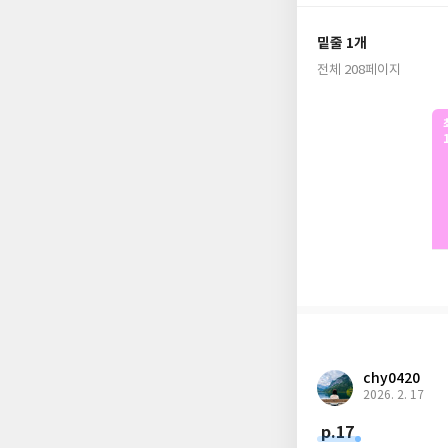
『스카이다이빙』은 자
밑줄 1개
자의 구덩이에서 빠져
전체 208페이지
잡고 기꺼이 삶 속으
락하고 있다고 느끼는
chy0420
2026. 2. 17
p.17