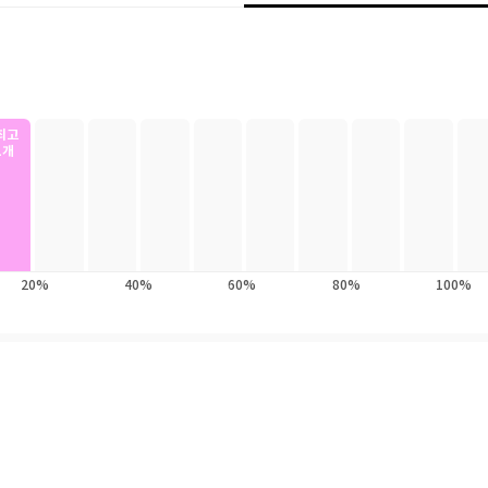
폐성 장애를 가진 동생을 둔 주인공 윤아와 저마다 ‘삶의 조건’을 짊어진 
나오는 눈부신 과정을 그린다. “꼬인 상태로 시작한 인생”이라며 억울해하
로 뛰어드는 이들의 모습은 독자들에게 짜릿한 해방감과 뭉클한 감동을 준다.
 이들에게 단단한 용기와 위로를 건네는 작품이다.
최고
1개
20%
40%
60%
80%
100%