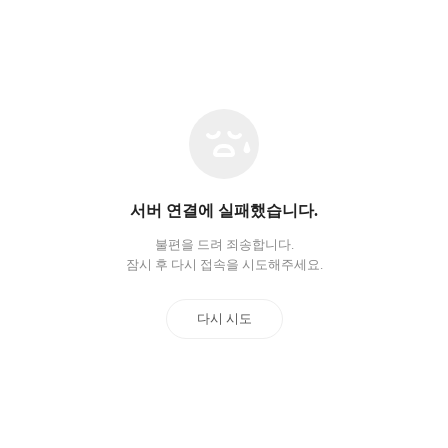
네
트
워
크
오
서버 연결에 실패했습니다.
류
불편을 드려 죄송합니다.
잠시 후 다시 접속을 시도해주세요.
다시 시도