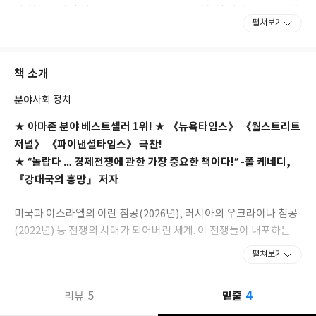
마 행정부 시절 미국 국무부 국무장관 정책기획실 일원으로 근무했
펼쳐보기
고, 국방부 합참의장 특별고문, 재무부 테러·금융정보 담당 차관 특
별보좌관으로 일했다. 그의 글과 분석은 〈뉴욕타임스〉 〈월스트
리트저널〉 〈워싱턴포스트〉 〈파이낸셜 타임스〉 〈이코노미
책 소개
스트〉 〈포린 어페어스〉 〈폴리티코〉 〈NPR〉 등 주요 매체
에 꾸준히 소개되고 있다. 예일대학교에서 역사학 학사, 케임브리지
분야
사회 정치
대학교에서 국제 관계학 석사(MPhil), 스탠퍼드대학교에서 MBA
를 취득했으며, 현재 뉴욕시에서 아내와 두 자녀와 함께 살고 있다.
★ 아마존 분야 베스트셀러 1위! ★ 《뉴욕타임스》 《월스트리트
저널》 《파이낸셜타임스》 극찬!
★ “놀랍다 … 경제전쟁에 관한 가장 중요한 책이다!” -폴 케네디,
『강대국의 흥망』 저자
미국과 이스라엘의 이란 침공(2026년), 러시아의 우크라이나 침공
(2022년) 등 전쟁의 시대가 되어버린 세계. 이 전쟁들이 내포하는
궁극적 목적은 무엇인가? 지난 20여 년 동안 미국은 미국의 이익을
펼쳐보기
증진하기 위해 새로운 무기를 준비해왔다. 바로 경제전쟁 시대를 대
비한 경제 무기다! 미국은 제재, 관세, 수출 통제 등을 통해 상대국
4
5
밑줄
리뷰
의 초크포인트(급소)를 노리며 은밀한 전략을 펴고 있다. 트럼프 2
기가 집권하자마자 관세정책을 선포하고, 이란과 베네수엘라의 정