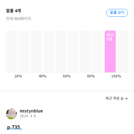
권을 전복시키는, 그 모든 이면에는 미국의 초크포인트 전략이 숨어
밑줄 4개
밑줄 긋기
있다. 미 국무부와 국방부 및 재무부의 테러·금융정보 담당관이 밝
전체 884페이지
히는 미국의 속내! 워싱턴의 비공식 루트들을 생생히 재현한 미 외
교정책의 결정적 기록!
최고
3개
20%
40%
60%
80%
100%
최근 작성 순
mistynblue
2026. 4. 8
p.735