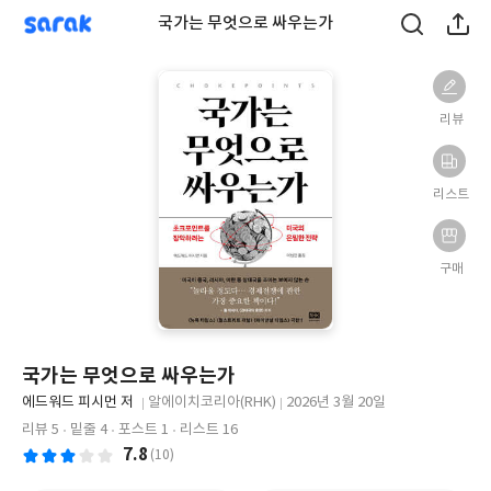
sarak
국가는 무엇으로 싸우는가
리뷰
리스트
구매
국가는 무엇으로 싸우는가
글
에드워드 피시먼 저
알에이치코리아(RHK)
2026년 3월 20일
쓴
출
출
리뷰 5
밑줄 4
포스트 1
리스트 16
이
판
판
7.8
(10)
사
일