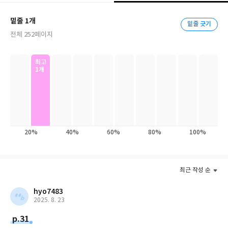
히 전개 방식도 다르고, 다양한 화자와 화법이 동원되어 읽는 이를
매료시킨다.
밑줄 1개
밑줄 긋기
전체 252페이지
그런가 하면 각 권이 서로 꽉 들어맞는 구조를 갖추고 있기도 하다.
이야기에 등장하는 인물 하나, 말 한 마디도 그냥 나오는 게 아니다.
따라서 이 이야기를 읽다 보면 한 나라의 역사를 읽는 듯 머릿속에
최고
1개
연대표가 그려진다. 첫 권을 잡은 독자가 일곱 번째 책까지 자연스럽
게 손에 잡는 이유가 여기에 있다. 출간된 지 51년이 되었지만 아직
도 꾸준한 사랑을 받고 있는 이유이기도 하다.
무엇보다도 원서에 충실한 번역과 유려한 문장으로 읽는 데 막힘이
20%
40%
60%
80%
100%
없다. 또 우리 문화와 맞지 않는 부분에 옮긴이 주를 달아 이해를 돕
는 세심한 배려도 돋보인다. 또 8쪽으로 꾸며진 화보(작품해설, 등
장인물 소개, 나니아를 여행할 때 꼭 알아두어야 할 것들)도 이 책을
읽고 싶은 충동을 느끼게 해 줄 것이다.
최근 작성 순
hyo7483
1편 편의 내용은 다음과 같다. 어느 여름날, 앤드루 외삼촌의 마법에
2025. 8. 23
걸려 들어 딴 세상으로 가게 된 폴리와 디고리. 그 곳에서 디고리가
p.31
호기심으로 황금종을 치는 바람에 마녀 제이디스 여왕이 깨어난다.