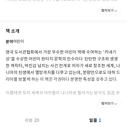
문학적인 문체로 뛰어난 저작들을 남겼다. 1963년 작고했다.
펼쳐보기
홍성사가 역간한 루이스의 저작으로는 『스크루테이프의 편지』,
『순전한 기독교』, 『고통의 문제』, 『예기치 못한 기쁨』, 『천
책 소개
국과 지옥의 이혼』, 『헤아려 본 슬픔』, 『시편 사색』, 『네 가
지 사랑』, 『인간 폐지』, 『우리가 얼굴을 찾을 때까지』, 『개
분야
어린이
인 기도』, 『기적』, 『영광의 무게』, 『루이스가 메리에게』,
『피고석의 하나님』, 『루이스가 나니아의 아이들에게』, 『기독
영국 도서관협회에서 가장 우수한 어린이 책에 수여하는 '카네기
교적 숙고』, 『당신의 벗, 루이스』, 『순례자의 귀향』, 『세상
상'을 수상한 어린이 판타지 문학의 진수이다. 탄탄한 구조와 생생
의 마지막 밤』, 『실낙원 서문』, 『오독』, 『침묵의 행성 밖에
한 캐릭터, 박진감 넘치는 사건 전개로 저자가 새로 창조한 세계, 나
서』, 『페렐란드라』, 『그 가공할 힘』이 있다.
니아의 탄생에서 멸망까지를 다루고 있는데, 분량만으로도 대하 드
라마를 방불케 하는 이 책은 각권마다 분명한 특성을 갖추고 있다.
이를테면 우리 세계의 아이들이 나니아로 들어가는 방식도 일곱 권
이 모두 다르고(옷장에만 들어가는 게 아니라 액자 속에도 들어가고
펼쳐보기
탈출을 위한 비상구에 들어가는가 하면 안 들어가기도 한다), 주인
공이 싸워야 하는 대상도 모두 다르다(마녀와 싸우거나, 독재자와
1
싸우거나, 파도와 혹은 두려움이나 거짓말과도 싸워야 한다). 당연
20
밑줄
리뷰