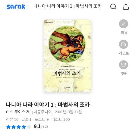
sarak
나니아 나라 이야기 1 : 마법사의 조카
리뷰
리스트
구매
나니아 나라 이야기 1 : 마법사의 조카
글
C. S. 루이스 저
시공주니어
2001년 8월 31일
쓴
출
출
리뷰 20
밑줄 1
포스트 9
리스트 100
이
판
판
9.1
(32)
사
일