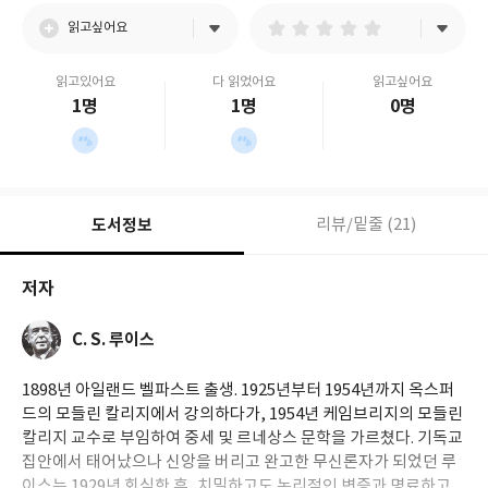
읽고싶어요
읽고있어요
다 읽었어요
읽고싶어요
1명
1명
0명
도서정보
리뷰/밑줄 (21)
저자
C. S. 루이스
1898년 아일랜드 벨파스트 출생. 1925년부터 1954년까지 옥스퍼
드의 모들린 칼리지에서 강의하다가, 1954년 케임브리지의 모들린
칼리지 교수로 부임하여 중세 및 르네상스 문학을 가르쳤다. 기독교
집안에서 태어났으나 신앙을 버리고 완고한 무신론자가 되었던 루
이스는 1929년 회심한 후, 치밀하고도 논리적인 변증과 명료하고