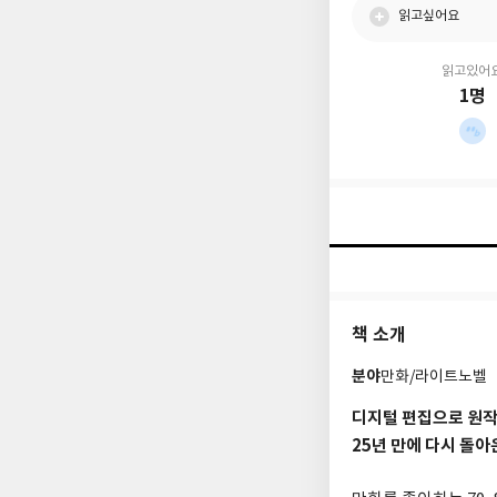
읽고싶어요
읽고있어
1명
책 소개
분야
만화/라이트노벨
디지털 편집으로 원작
25년 만에 다시 돌