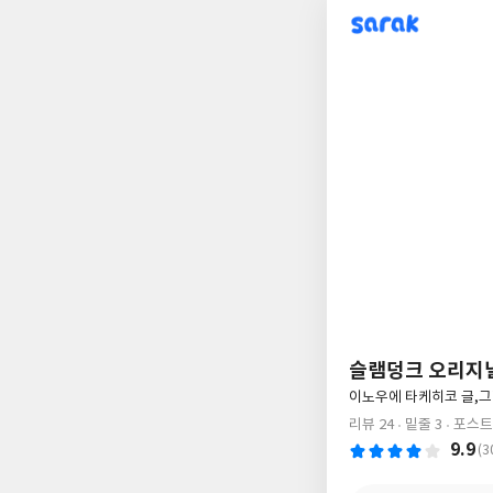
sarak
슬램덩크 오리지널
글
이노우에 타케히코 글,
쓴
리뷰 24
밑줄 3
포스트
이
9.9
(3