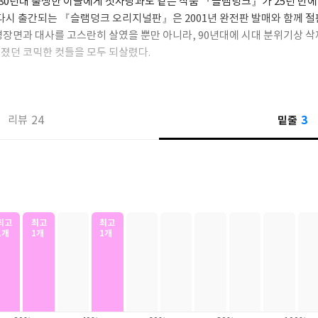
~80년대 출생한 이들에게 첫사랑과도 같은 작품 『슬램덩크』가 25년 만에
 다시 출간되는 『슬램덩크 오리지널판』은 2001년 완전판 발매와 함께 절
명장면과 대사를 고스란히 살였을 뿐만 아니라, 90년대에 시대 분위기상 삭
졌던 코믹한 컷들을 모두 되살렸다.
 3년간 여학생에게 늘 딱지를 맞던 좌충우돌 강백호가 고등학교에 입학
면서 시작한다. 농구를 좋아하던 여자 아이에게 차이고 상심하던 그에게 돌
3
24
밑줄
리뷰
한 마디. 그 후 소연에게 잘 보이려고 농구를 좋아한다고 거짓말을 하고, 
을 불태우면서 바스켓맨으로서 성장하는 모습을 그리고 있다. 〈슬램덩크
큼 엄격한 주장 채치수, 불꽃남자 정대만, 슈퍼루키 서태웅, 도내 넘버원 
함께 성장하고, 상대 팀도 적으로서만이 아닌 좋은 라이벌로 그리고 있어 
인의 성장, 자아 정체성을 향상시키게 되는 과정을 그리고 있다. 70~80
람의 인생관을 자리 잡게 하고 살아갈 힘을 주는 콘텐츠 역할을 했던 『슬
부하는 청소년 독자들에게도 재미와 감동을 줄 수 있는 최고의 만화로 자리
최고
최고
최고
1개
1개
1개