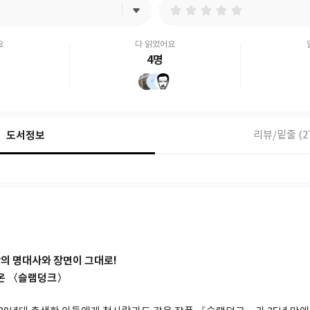
요
다 읽었어요
4명
도서정보
리뷰/밑줄 (2
의 명대사와 장면이 그대로!
아온 〈슬램덩크〉