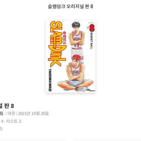
슬램덩크 오리지널 판 8
 판 8
그림
대원
2015년 10월 26일
출
출
 4
리스트 2
판
판
0)
사
일