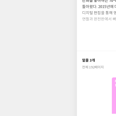
만화를 좋아하는 70
돌아왔다. 2015년에
디지털 편집을 통해 
면들과 완전판에서 빠
〈슬램덩크〉는 중학교
자아이 채소연을 만나
하세요 ’라는 그녀의 
가 결국 농구에 청춘
라 농구에 대한 열정만
밑줄 3개
한 여러 등장인물도 
전체 192페이지
가리는 것이 아니라 개
만화이기 전에 한 사
입문하는 평범함을 거
지 기대된다.