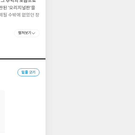
 그 추억의 모습으로
판된 ‘오리지널판’을
제될 수밖에 없었던 장
펼쳐보기
해 농구를 좋아하는 여
연 들려온 ‘농구 좋아
억지로 농구부에 들었다
〉는 강백호만이 아니
가드 송태섭 등 개성 강
밑줄 긋기
스포츠가 단순히 승부를
년대 출생한 독자들에겐
램덩크』가 새로 만화에
매김할 수 있을 것인